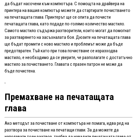
да бъдат насочени към компютъра. С помощта на драйвера на
принтера на вашия компютър можете да стартирате почистването
на печатащата глава. Принтерът ще се опита да почисти
печатащата глава, като подаде по-голямо количество мастило.
Самото мастило съдържа разтворители, които могат да помогнат
за разтварянето на засъхналата боя. Дюзите на печатащата глава
ще бъдат промити с ново мастило и проблемът може да бъде
предотвратен. Тъй като при това почистване се изразходва
мастило, е необходимо да се уверите, че разполагате с достатъчно
мастило за почистването. Главата с празен патрон не може да
бъде почистена.
Премахване на печатащата
глава
Ако методът за почистване от компютъра не помага, идва ред на
разтвора за почистване на печатащи глави. За да можете да
използвате този разтвор, трябва да извадите печатащата глава от