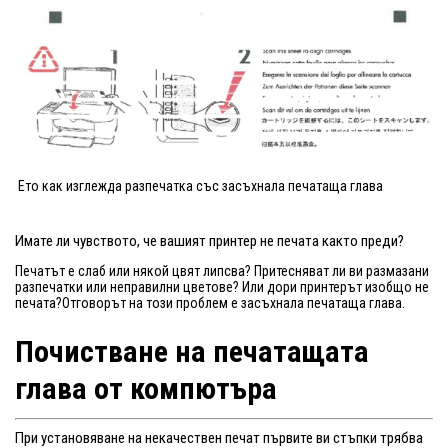
Ето как изглежда разпечатка със засъхнала печатаща глава
Имате ли чувството, че вашият принтер не печата както преди?
Печатът е слаб или някой цвят липсва? Притесняват ли ви размазани
разпечатки или неправилни цветове? Или дори принтерът изобщо не
печата?Отговорът на този проблем е засъхнала печатаща глава.
Почистване на печатащата
глава от компютъра
При установяване на некачествен печат първите ви стъпки трябва