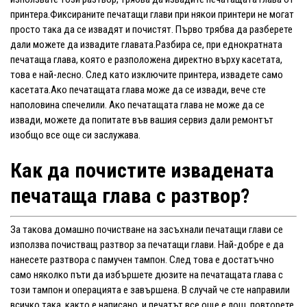
принтера.Фиксираните печатащи глави при някои принтери не могат
просто така да се извадят и почистят. Първо трябва да разберете
дали можете да извадите главата.Разбира се, при еднократната
печатаща глава, която е разположена директно върху касетата,
това е най-лесно. След като изключите принтера, извадете само
касетата.Ако печатащата глава може да се извади, вече сте
наполовина спечелили. Ако печатащата глава не може да се
извади, можете да попитате във вашия сервиз дали ремонтът
изобщо все още си заслужава.
Как да почистите извадената
печатаща глава с разтвор?
За такова домашно почистване на засъхнали печатащи глави се
използва почистващ разтвор за печатащи глави. Най-добре е да
нанесете разтвора с памучен тампон. След това е достатъчно
само няколко пъти да избършете дюзите на печатащата глава с
този тампон и операцията е завършена. В случай че сте направили
всичко така, както е написано, и печатът все още е лош, повторете