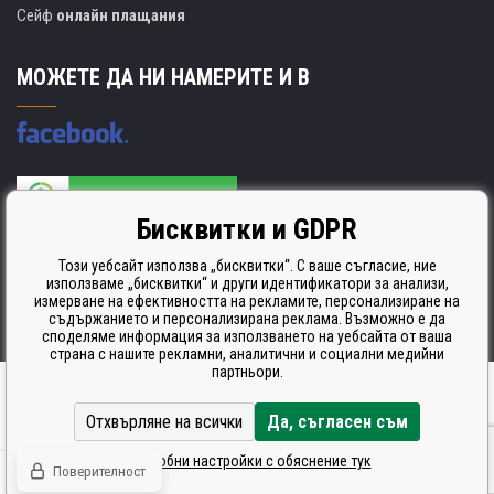
Сейф
онлайн плащания
МОЖЕТЕ ДА НИ НАМЕРИТЕ И В
Бисквитки и GDPR
Производителят на касети е сертифициран
ISO 9001. ISO 14001 и STMC.
Този уебсайт използва „бисквитки“. С ваше съгласие, ние
използваме „бисквитки“ и други идентификатори за анализи,
измерване на ефективността на рекламите, персонализиране на
съдържанието и персонализирана реклама. Възможно е да
споделяме информация за използването на уебсайта от ваша
страна с нашите рекламни, аналитични и социални медийни
партньори.
Ecommerce solutions
BINARGON.cz
Отхвърляне на всички
Да, съгласен съм
Подробни настройки с обяснение тук
Поверителност
© Всички права запазени CDRmarket.cz -
тонери и касети