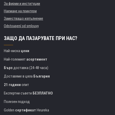
За фирми и институции
Наемане на принтери
Заместващо изпълнение
Odstoupení od smlouvy
ЗАЩО ДА ПАЗАРУВАТЕ ПРИ НАС?
Най-ниска
цени
Най-големият
асортимент
Бърз
доставка (24-48 часа)
Доставяме в цяла
България
21 години
опит
Експертни съвети
БЕЗПЛАТНО
Полезен подход
Golden
сертификат
Heureka