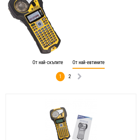
От най-скъпите
От най-евтините
1
2