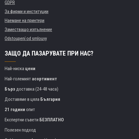
GDPR
За фирми и институции
Наемане на принтери
Заместващо изпълнение
Odstoupení od smlouvy
ЗАЩО ДА ПАЗАРУВАТЕ ПРИ НАС?
Най-ниска
цени
Най-големият
асортимент
Бърз
доставка (24-48 часа)
Доставяме в цяла
България
21 години
опит
Експертни съвети
БЕЗПЛАТНО
Полезен подход