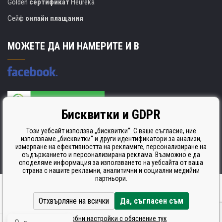
Golden
сертификат
Heureka
Сейф
онлайн плащания
МОЖЕТЕ ДА НИ НАМЕРИТЕ И В
Бисквитки и GDPR
Производителят на касети е сертифициран
ISO 9001. ISO 14001 и STMC.
Този уебсайт използва „бисквитки“. С ваше съгласие, ние
използваме „бисквитки“ и други идентификатори за анализи,
измерване на ефективността на рекламите, персонализиране на
съдържанието и персонализирана реклама. Възможно е да
споделяме информация за използването на уебсайта от ваша
страна с нашите рекламни, аналитични и социални медийни
партньори.
Ecommerce solutions
BINARGON.cz
Отхвърляне на всички
Да, съгласен съм
Подробни настройки с обяснение тук