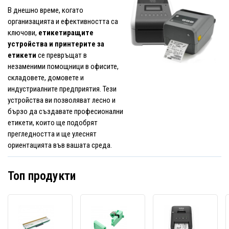
В днешно време, когато
организацията и ефективността са
ключови,
етикетиращите
устройства и принтерите за
етикети
се превръщат в
незаменими помощници в офисите,
складовете, домовете и
индустриалните предприятия. Тези
устройства ви позволяват лесно и
бързо да създавате професионални
етикети, които ще подобрят
прегледността и ще улеснят
ориентацията във вашата среда.
Топ продукти
Zebra
Brother
Broth
P1112750-
TC-
QL-