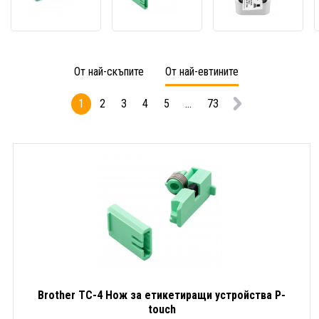
010,
4
800
12
Нож
QL800
точки/
за
принт
мм
етикетиращи
за
(300dpi),
устройства
етике
От най-скъпите
От най-евтините
печатаща
P-
глава
touch
1
2
3
4
5
...
73
Brother TC-4 Нож за етикетиращи устройства P-
touch