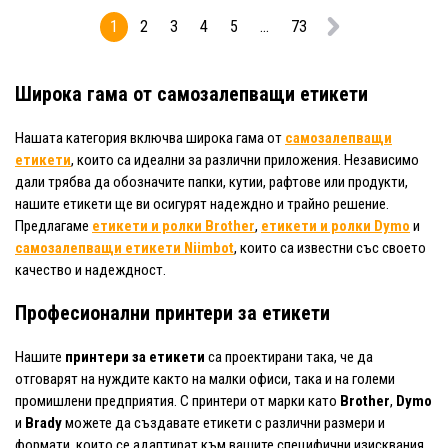
1
2
3
4
5
...
73
Широка гама от самозалепващи етикети
Нашата категория включва широка гама от
самозалепващи
етикети
, които са идеални за различни приложения. Независимо
дали трябва да обозначите папки, кутии, рафтове или продукти,
нашите етикети ще ви осигурят надеждно и трайно решение.
Предлагаме
етикети и ролки Brother
,
етикети и ролки Dymo
и
самозалепващи етикети Niimbot
, които са известни със своето
качество и надеждност.
Професионални принтери за етикети
Нашите
принтери за етикети
са проектирани така, че да
отговарят на нуждите както на малки офиси, така и на големи
промишлени предприятия. С принтери от марки като
Brother
,
Dymo
и
Brady
можете да създавате етикети с различни размери и
формати, които се адаптират към вашите специфични изисквания.