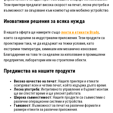
Тези принтери предлагат висока скорост на печат, лесна употреба и
възможност за свързване към компютър или мобилно устройство.
Иновативни решения за всяка нужда
В нашата оферта ще намерите също
ленти и етикети
Brady
,
които са идеални за индустриални приложения. Тези продукти са
проектирани така, че да издържат на тежки условия, като
екстремни температури, химикали или механично износване.
Благодарение на това те са идеални за използване в промишлени
предприятия, лаборатории или на строителни обекти.
Предимства на нашите продукти
Високо качество на печат:
Нашите принтери и етикети
осигуряват ясен и четлив печат, който издържа дълго време.
Лесна употреба:
Интуитивното управление и бързият монтаж
ще ви спестят време и ще улеснят работата.
Широка съвместимост:
Нашите продукти са съвместими с
различни операционни системи и устройства.
Гъвкавост:
Възможност за печат на различни формати и
размери етикети за различни приложения.