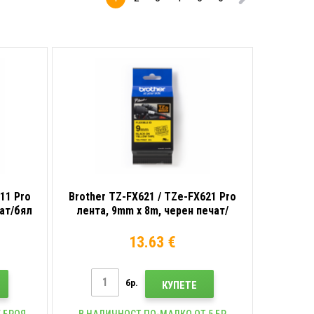
печат/бял
печат/бял
фон
фон
11 Pro
Brother TZ-FX621 / TZe-FX621 Pro
чат/бял
лента, 9mm x 8m, черен печат/
а
жълт фон, оригинална лента
13.63 €
бр.
КУПЕТЕ
 БРОЯ
В НАЛИЧНОСТ ПО-МАЛКО ОТ 5 БР