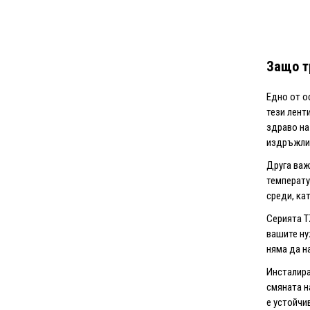
Защо т
Едно от о
тези лент
здраво на
издръжлив
Друга важ
температу
среди, ка
Серията T
вашите ну
няма да н
Инсталира
смяната н
е устойчи