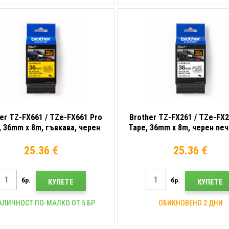
er TZ-FX661 / TZe-FX661 Pro
Brother TZ-FX261 / TZe-FX2
, 36mm x 8m, гъвкава, черен
Tape, 36mm x 8m, черен пе
ат / жълт фон, оригинална
фон, оригинална лент
лента
25.36 €
25.36 €
бр.
бр.
КУПЕТЕ
КУПЕТЕ
АЛИЧНОСТ ПО-МАЛКО ОТ 5 БР
ОБИКНОВЕНО 2 ДНИ