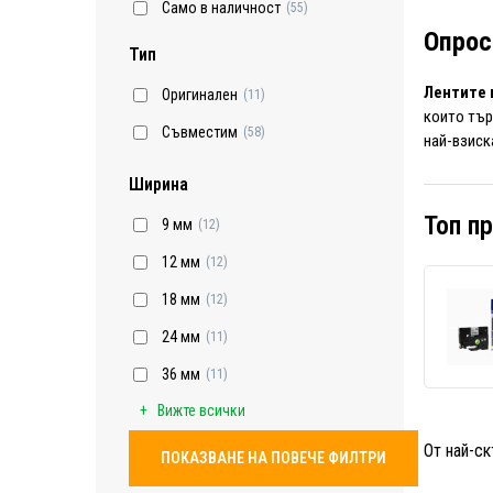
Само в наличност
(55)
Опрос
Тип
Лентите и
Оригинален
(11)
които тър
Съвместим
(58)
най-взиск
Ширина
Топ п
9 мм
(12)
12 мм
(12)
18 мм
(12)
24 мм
(11)
36 мм
(11)
Вижте всички
От най-ск
ПОКАЗВАНЕ НА ПОВЕЧЕ ФИЛТРИ