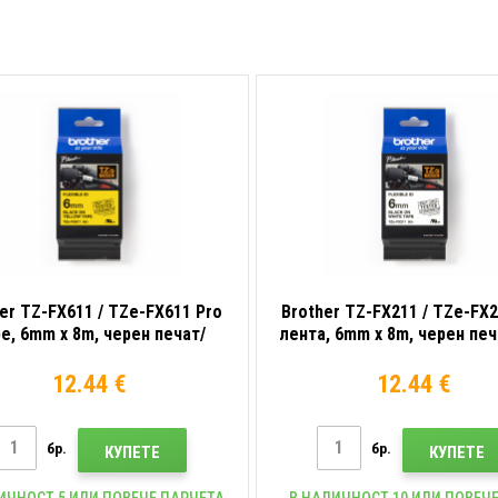
печат/бял
печат/бял
фон
фон
er TZ-FX611 / TZe-FX611 Pro
Brother TZ-FX211 / TZe-FX2
e, 6mm x 8m, черен печат/
лента, 6mm x 8m, черен пе
лт фон, оригинална лента
фон, оригинална лент
12.44 €
12.44 €
бр.
бр.
КУПЕТЕ
КУПЕТЕ
ИЧНОСТ 5 ИЛИ ПОВЕЧЕ ПАРЧЕТА
В НАЛИЧНОСТ 10 ИЛИ ПОВЕЧЕ