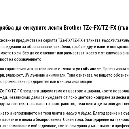
рябва да си купите ленти Brother
TZe-FX/TZ-FX (гъв
сновните предимства на серията TZe-FX/TZ-FX е тяхната
висока гъвкав
и са идеални за обозначаване на кабели, тръби и други извити повърхнос
 мястото си, без да се отлепват или разместват, което е от ключово зн
ост на обозначението.
на характеристика на тези ленти е тяхната
устойчивост
. Проектирани 
ри, влажност, UV лъчение и химикали. Това означава, че вашето обозна
то промишлени предприятия или външни инсталации.
Ze-FX/TZ-FX предлага широка гама от цветове и ширини, което позволя
жди. Независимо дали се нуждаете от ясно цветово кодиране за лесна 
аруши естетиката на вашето пространство, тези ленти ще ви осигурят н
нето и използването на тези ленти е
лесно и бързо
. Благодарение на с
а касетите е лесна и безпроблемна. Освен това, благодарение на техноло
в на размазване и избледняване, което осигурява дълъг живот и професи