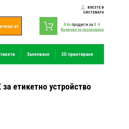
ВЛЕЗТЕ В
СИСТЕМАТА
0
ks
продукти за
0
€
ечено от
Количка за пазаруване
етикети
Залепване
3D принтиране
X за етикетно устройство