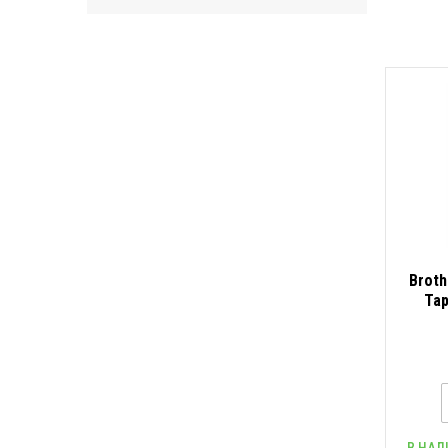
Broth
Tap
жъ
В НАЛ