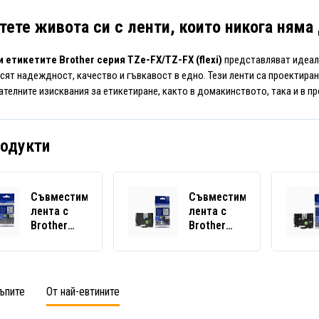
тете живота си с ленти, които никога няма
 етикетите Brother серия TZe-FX/TZ-FX (flexi)
представляват идеал
сят надеждност, качество и гъвкавост в едно. Тези ленти са проектирани
ателните изисквания за етикетиране, както в домакинството, така и в п
родукти
Съвместима
Съвместима
лента с
лента с
Brother
Brother
TZ-
TZ-
FX221/TZe-
FX231/TZe-
FX221,
FX231,
9mm x 8m,
12mm x 8m,
ъпите
От най-евтините
гъвкави,
гъвкави,
черен
черен