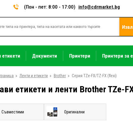
(Пон - пет: 8:00 - 17:00)
info@cdrmarket.bg
Извл
и етикети
Документи
Принтери
Принтери за 
траница
»
Ленти и етикети
»
Brother
»
Серия TZe-FX/TZ-FX (flexi)
ави етикети и ленти Brother TZe-F
Съвместими
Оригинални