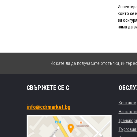
Инвестира
който се 
ви осигуря
няма да в
Искате ли да получавате отстъпки, интере
СВЪРЖЕТЕ СЕ С
ОБСЛУ
Контакти
info@cdrmarket.bg
Напътстви
Транспор
Търговия 