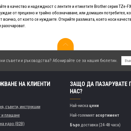
йте в качество и надеждност с лентите и етикетите Brother серия TZe-FX
нуждае от прецизно и трайно обозначаване, или домашен потребител, ко
т всичко, от което се нуждаете. Открийте разликата, която носи качество
и разочароват.
сни съвети и ръководства? Абонирайте се за нашия бюлетин.
ЖВАНЕ НА КЛИЕНТИ
ЗАЩО ДА ПАЗАРУВАТЕ 
НАС?
Най-ниска
цени
я, съвети, инструкции
т и плащане
Най-големият
асортимент
на едро (B2B)
Бърз
доставка (24-48 часа)