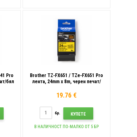
41 Pro
Brother TZ-FX651 / TZe-FX651 Pro
чат/бял
лента, 24mm x 8m, черен печат/
а
жълт фон, оригинална лента
19.76 €
бр.
КУПЕТЕ
В НАЛИЧНОСТ ПО-МАЛКО ОТ 5 БР