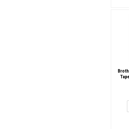
Broth
Tape
жъ