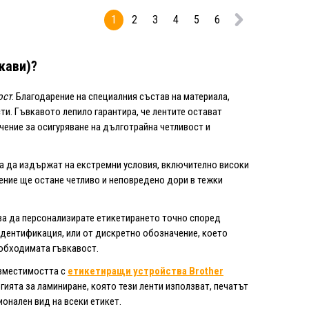
1
2
3
4
5
6
кави)?
ост
. Благодарение на специалния състав на материала,
ти. Гъвкавото лепило гарантира, че лентите остават
ачение за осигуряване на дълготрайна четливост и
са да издържат на екстремни условия, включително високи
чение ще остане четливо и неповредено дори в тежки
ва да персонализирате етикетирането точно според
идентификация, или от дискретно обозначение, което
еобходимата гъвкавост.
ъвместимостта с
етикетиращи устройства Brother
гията за ламиниране, която тези ленти използват, печатът
онален вид на всеки етикет.