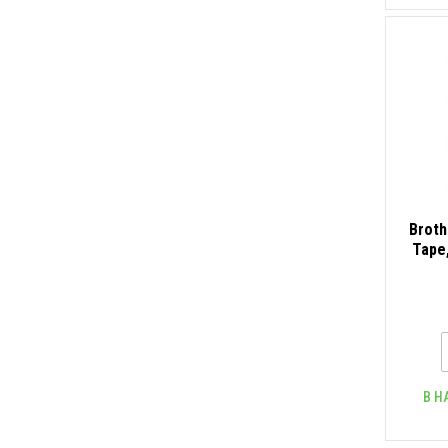
Broth
Tape
печ
В Н