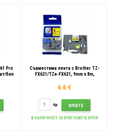
61 Pro
Съвместима лента с Brother TZ-
чат/бял
FX621/TZe-FX621, 9mm x 8m,
а
гъвкави, черен печат/жълт фон
6.6 €
бр.
КУПЕТЕ
В НАЛИЧНОСТ 50 ИЛИ ПОВЕЧЕ БРОЯ