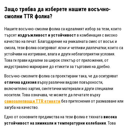
Защо трябва да изберете нашите восъчно-
смолни TTR фолиа?
Нашите восъчно-смолни фолиа са идеалният избор за тези, които
търсят
издръжливост и устойчивост
в комбинация с високо
качество на печат. Благодарение на уникалната смес от восък и
смола, тези фолиа осигуряват
ясни и четливи разпечатки
, които са
устойчиви на изтриване, влага и други неблагоприятни условия.
Това ги прави идеални за широк спектър от приложения, от
индустриално маркиране до етикети за търговия на дребно.
Восъчно-смолните фолиа са проектирани така, че да осигуряват
отлична адхезия
върху различни видове повърхности,
включително хартия, синтетични материали и други специални
носители. Това означава, че можете да печатате върху
самозалепващи TTR етикети
без притеснения от размазване или
загуба на качество.
Едно от основните предимства на тези фолиа е тяхната
висока
устойчивост на химикали и температурни колебания
. Това