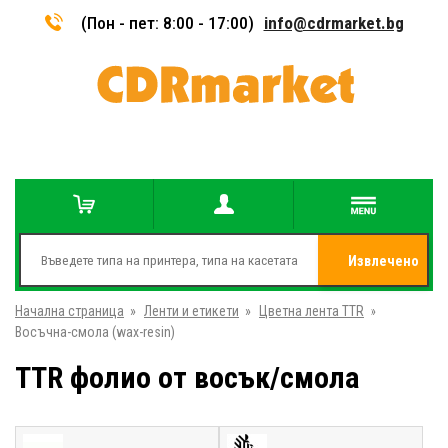
(Пон - пет: 8:00 - 17:00)
info@cdrmarket.bg
Извлечено
Начална страница
»
Ленти и етикети
»
Цветна лента TTR
от
»
Восъчна-смола (wax-resin)
TTR фолио от восък/смола