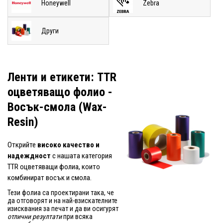
Honeywell
Zebra
Други
Ленти и етикети: TTR
оцветяващо фолио -
Восък-смола (Wax-
Resin)
Открийте
високо качество и
надеждност
с нашата категория
TTR оцветяващи фолиа, които
комбинират восък и смола.
Тези фолиа са проектирани така, че
да отговорят и на най-взискателните
изисквания за печат и да ви осигурят
отлични резултати
при всяка