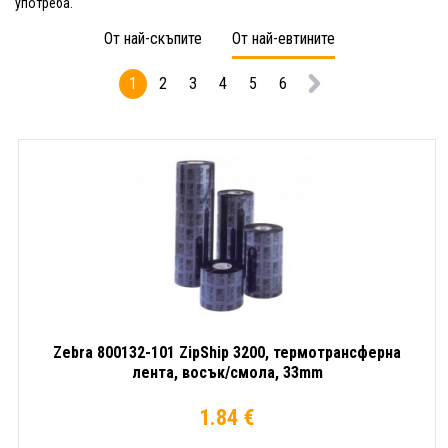
употреба.
От най-скъпите
От най-евтините
1
2
3
4
5
6
Zebra 800132-101 ZipShip 3200, термотрансферна
лента, восък/смола, 33mm
1.84 €