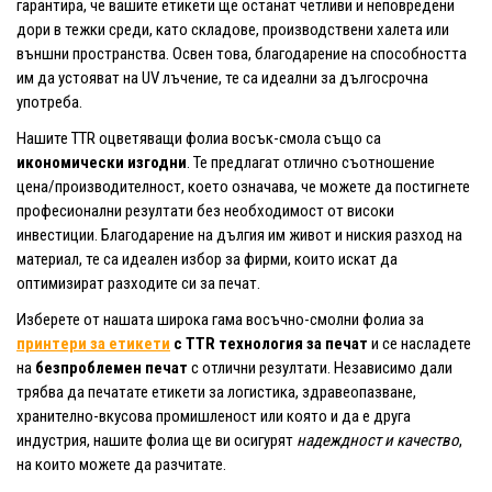
гарантира, че вашите етикети ще останат четливи и неповредени
дори в тежки среди, като складове, производствени халета или
външни пространства. Освен това, благодарение на способността
им да устояват на UV лъчение, те са идеални за дългосрочна
употреба.
Нашите TTR оцветяващи фолиа восък-смола също са
икономически изгодни
. Те предлагат отлично съотношение
цена/производителност, което означава, че можете да постигнете
професионални резултати без необходимост от високи
инвестиции. Благодарение на дългия им живот и ниския разход на
материал, те са идеален избор за фирми, които искат да
оптимизират разходите си за печат.
Изберете от нашата широка гама восъчно-смолни фолиа за
принтери за етикети
с TTR технология за печат
и се насладете
на
безпроблемен печат
с отлични резултати. Независимо дали
трябва да печатате етикети за логистика, здравеопазване,
хранително-вкусова промишленост или която и да е друга
индустрия, нашите фолиа ще ви осигурят
надеждност и качество
,
на които можете да разчитате.