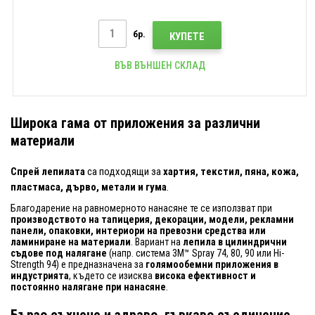
бр.
КУПЕТЕ
ВЪВ ВЪНШЕН СКЛАД
Широка гама от приложения за различни
материали
Спрей лепилата
са подходящи за
хартия, текстил, пяна, кожа,
пластмаса, дърво, метали и гума
.
Благодарение на равномерното нанасяне те се използват при
производството на тапицерия, декорации, модели, рекламни
панели, опаковки, интериори на превозни средства или
ламиниране на материали
. Вариант на
лепила в цилиндрични
съдове под налягане
(напр. система 3M™ Spray 74, 80, 90 или Hi-
Strength 94) е предназначена за
голямообемни приложения в
индустрията
, където се изисква
висока ефективност и
постоянно налягане при нанасяне
.
Бързо съхнене и здраво, гъвкаво съединение