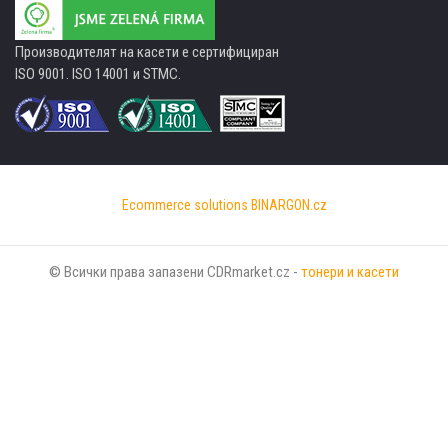
Производителят на касети е сертифициран
ISO 9001. ISO 14001 и STMC.
Ecommerce solutions
BINARGON.cz
© Всички права запазени CDRmarket.cz -
тонери и касети