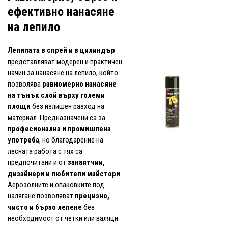
ефективно нанасяне
на лепило
Лепилата в спрей и в цилиндър
представляват модерен и практичен
начин за нанасяне на лепило, който
позволява
равномерно нанасяне
на тънък слой върху големи
площи
без излишен разход на
материал. Предназначени са за
професионална и промишлена
употреба
, но благодарение на
лесната работа с тях са
предпочитани и от
занаятчии,
дизайнери и любители майстори
.
Аерозолните и опаковките под
налягане позволяват
прецизно,
чисто и бързо лепене
без
необходимост от четки или валяци.