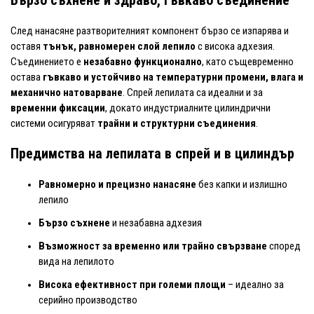
След нанасяне разтворителният компонент бързо се изпарява и
оставя
тънък, равномерен слой лепило
с висока адхезия.
Съединението е
незабавно функционално
, като същевременно
остава
гъвкаво и устойчиво на температурни промени, влага и
механично натоварване
. Спрей лепилата са идеални и за
временни фиксации
, докато индустриалните цилиндрични
системи осигуряват
трайни и структурни съединения
.
Предимства на лепилата в спрей и в цилиндър
Равномерно и прецизно нанасяне
без капки и излишно
лепило
Бързо съхнене
и незабавна адхезия
Възможност за временно или трайно свързване
според
вида на лепилото
Висока ефективност при големи площи
– идеално за
серийно производство