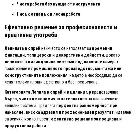
Чиста работа без нужда от инструменти
Нисък отпадък и лесна работа
Ефективно решение за професионалисти и
креативна употреба
Лепилата в спрей
най-често се използват за
временни
фиксации, тапицерски и декоративни дейности
, докато
лепилата в цилиндрични системи под налягане
намират
приложение в
промишленото производство, монтажа или
конструктивните приложения
, където е необходимо да се
лепят големи площи ефективно и без прекъсване.
Категорията Лепила в спрей и в цилиндър
представлява
бърза, чиста и икономична алтернатива
на класическите
лепилни системи. Предлага
перфектна равномерност при
нанасяне, висока адхезия и професионален резултат
, идеален
за всички, които търсят
ефективно решение за прецизна и
продуктивна работа
.