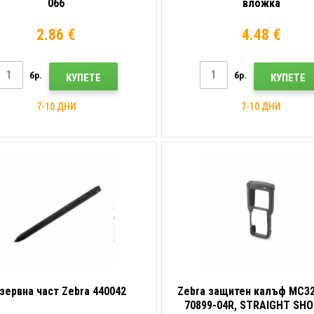
066
вложка
2.86 €
4.48 €
бр.
бр.
КУПЕТЕ
КУПЕТЕ
7-10 ДНИ
7-10 ДНИ
зервна част Zebra 440042
Zebra защитен калъф MC32
70899-04R, STRAIGHT SH