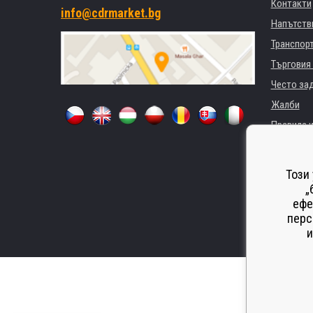
Контакти
info@cdrmarket.bg
Напътстви
Транспор
Търговия 
Често за
Жалби
Правила и
GDPR
За фирми 
Този
Наемане 
„
ефе
Замества
перс
Odstoupen
и