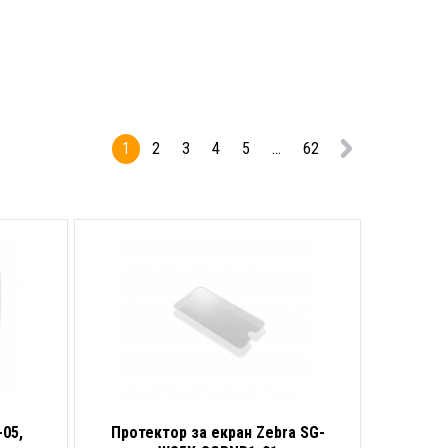
1
2
3
4
5
...
62
05,
Протектор за екран Zebra SG-