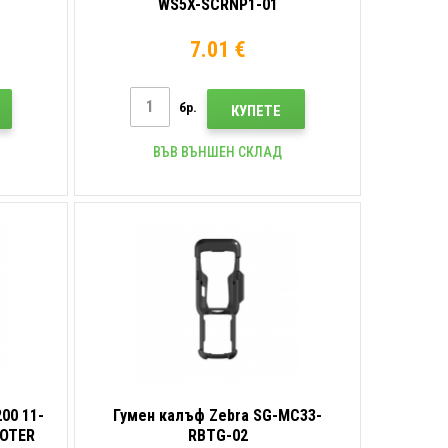
WS5X-SCRNP1-01
7.01 €
бр.
КУПЕТЕ
ВЪВ ВЪНШЕН СКЛАД
00 11-
Гумен калъф Zebra SG-MC33-
OOTER
RBTG-02