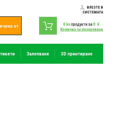
ВЛЕЗТЕ В
СИСТЕМАТА
0
ks
продукти за
0
€
ечено от
Количка за пазаруване
етикети
Залепване
3D принтиране