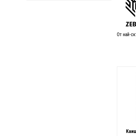
От най-ск
Каиш