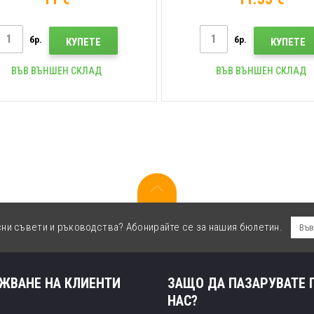
бр.
бр.
КУПЕТЕ
КУПЕТЕ
ВЪВ ВЪНШЕН СКЛАД
ВЪВ ВЪНШЕН СКЛАД
сни съвети и ръководства? Абонирайте се за нашия бюлетин.
ЖВАНЕ НА КЛИЕНТИ
ЗАЩО ДА ПАЗАРУВАТЕ 
НАС?