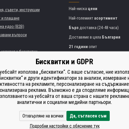
Най-ниска
цени
я, съвети, инструкции
т и плащане
Най-големият
асортимент
на едро (B2B)
Бърз
доставка (24-48 часа)
давани въпроси
Доставяме в цяла
България
21 години
опит
 условия и бисквитки
Експертни съвети
БЕЗПЛАТНО
Бисквитки и GDPR
Полезен подход
и институции
 уебсайт използва „бисквитки“. С ваше съгласие, ние изпол
Golden
сертификат
Heureka
на принтери
бисквитки“ и други идентификатори за анализи, измерване 
ктивността на рекламите, персонализиране на съдържание
Сейф
онлайн плащания
що изпълнение
онализирана реклама. Възможно е да споделяме информац
í od smlouvy
зползването на уебсайта от ваша страна с нашите рекламн
аналитични и социални медийни партньори.
Отхвърляне на всички
Да, съгласен съм
Подробни настройки с обяснение тук