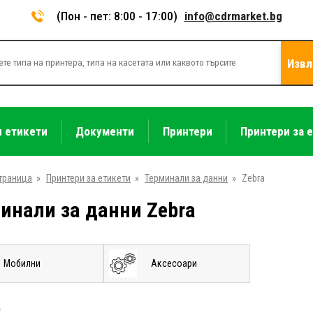
(Пон - пет: 8:00 - 17:00)
info@cdrmarket.bg
Извл
и етикети
Документи
Принтери
Принтери за 
траница
»
Принтери за етикети
»
Терминали за данни
»
Zebra
инали за данни Zebra
Мобилни
Аксесоари