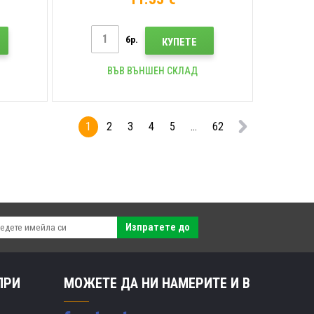
бр.
КУПЕТЕ
ВЪВ ВЪНШЕН СКЛАД
1
2
3
4
5
...
62
Изпратете до
ПРИ
МОЖЕТЕ ДА НИ НАМЕРИТЕ И В