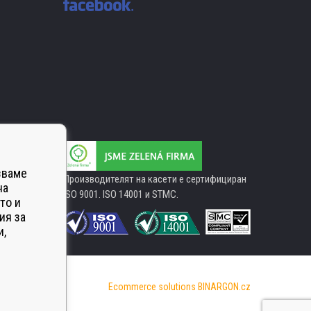
зваме
Производителят на касети е сертифициран
на
ISO 9001. ISO 14001 и STMC.
то и
ия за
и,
Ecommerce solutions
BINARGON.cz