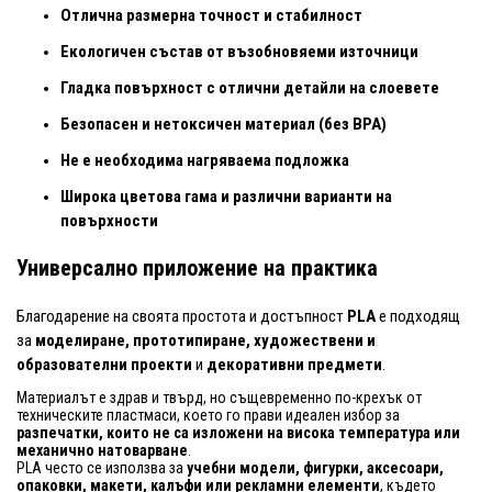
Отлична размерна точност и стабилност
Екологичен състав от възобновяеми източници
Гладка повърхност с отлични детайли на слоевете
Безопасен и нетоксичен материал (без BPA)
Не е необходима нагряваема подложка
Широка цветова гама и различни варианти на
повърхности
Универсално приложение на практика
Благодарение на своята простота и достъпност
PLA
е подходящ
за
моделиране, прототипиране, художествени и
образователни проекти
и
декоративни предмети
.
Материалът е здрав и твърд, но същевременно по-крехък от
техническите пластмаси, което го прави идеален избор за
разпечатки, които не са изложени на висока температура или
механично натоварване
.
PLA често се използва за
учебни модели, фигурки, аксесоари,
опаковки, макети, калъфи или рекламни елементи
, където