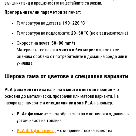
външният вид и прецизността на детайлите са важни.
Препоръчителни параметри за печат:
Температура на дюзата:
190–220 °C
Температура на подложката:
20–60 °C
(не е задължителна)
Скорост на печат:
50–80 mm/s
Материалът се печата
чисто и без миризма
, което се
оценява особено от потребителите в домашна среда или в
училища.
Широка гама от цветове и специални варианти
PLA филаментите
са налични в
много цветови нюанси
– от
основни до металически, прозрачни или матови варианти. На
пазара ще намерите и
специални видове PLA
, например:
PLA+ филамент
– подобрен състав с по-висока здравина и
устойчивост на топлина
PLA Silk филамент
– с копринен лъскав ефект на