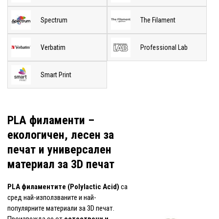
Spectrum
The Filament
Verbatim
Professional Lab
Smart Print
PLA филаменти –
екологичен, лесен за
печат и универсален
материал за 3D печат
PLA филаментите (Polylactic Acid)
са
сред най-използваните и най-
популярните материали за 3D печат.
Произвежда се от
естествени и