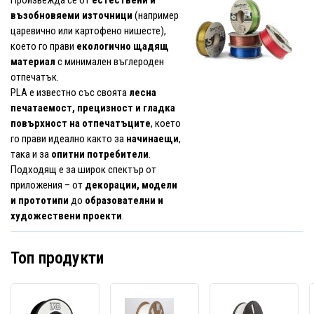
възобновяеми източници
(например
царевично или картофено нишесте),
което го прави
екологично щадящ
материал
с минимален въглероден
отпечатък.
PLA е известно със своята
лесна
печатаемост, прецизност и гладка
повърхност на отпечатъците
, което
го прави идеално както за
начинаещи
,
така и за
опитни потребители
.
Подходящ е за широк спектър от
приложения – от
декорации, модели
и прототипи
до
образователни и
художествени проекти
.
Топ продукти
Professional
Gembird
Gembi