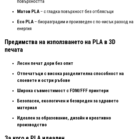
повърхността
Матов PLA
– с гладка повърхност без отблясъци
Eco PLA
– биоразградим и произведен с по-нисък разход на
енергия
Предимства на използването на PLA в 3D
печата
Лесен печат дори без опит
Отпечатъци с висока разделителна способност на
слоевете и остри ръбове
Широка съвместимост с FDM/FFF принтери
Безопасен, екологичен и безвреден за здравето
материал
Идеален за образование, дизайн и креативно
производство
За кого е PLA идеален