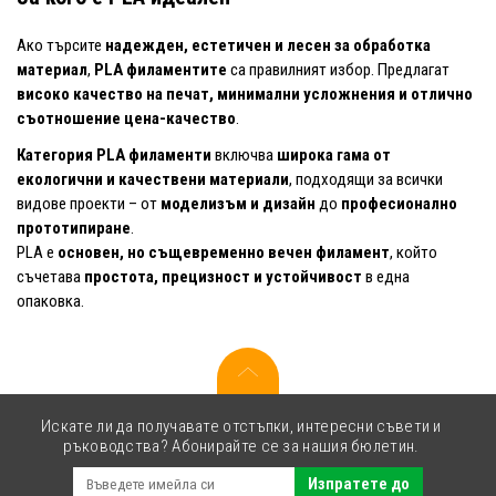
Ако търсите
надежден, естетичен и лесен за обработка
материал
,
PLA филаментите
са правилният избор. Предлагат
високо качество на печат, минимални усложнения и отлично
съотношение цена-качество
.
Категория PLA филаменти
включва
широка гама от
екологични и качествени материали
, подходящи за всички
видове проекти – от
моделизъм и дизайн
до
професионално
прототипиране
.
PLA е
основен, но същевременно вечен филамент
, който
съчетава
простота, прецизност и устойчивост
в една
опаковка.
Искате ли да получавате отстъпки, интересни съвети и
ръководства? Абонирайте се за нашия бюлетин.
Изпратете до