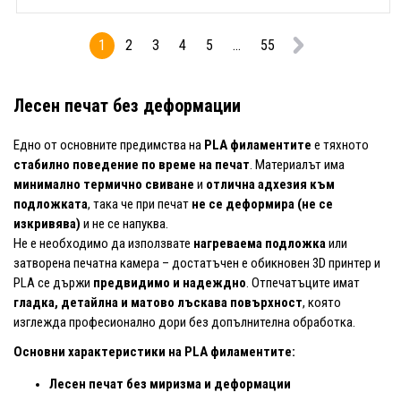
1
2
3
4
5
...
55
Лесен печат без деформации
Едно от основните предимства на
PLA филаментите
е тяхното
стабилно поведение по време на печат
. Материалът има
минимално термично свиване
и
отлична адхезия към
подложката
, така че при печат
не се деформира (не се
изкривява)
и не се напуква.
Не е необходимо да използвате
нагреваема подложка
или
затворена печатна камера – достатъчен е обикновен 3D принтер и
PLA се държи
предвидимо и надеждно
. Отпечатъците имат
гладка, детайлна и матово лъскава повърхност
, която
изглежда професионално дори без допълнителна обработка.
Основни характеристики на PLA филаментите:
Лесен печат без миризма и деформации