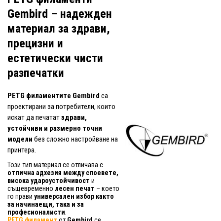
Gembird – надежден
материал за здрави,
прецизни и
естетически чисти
разпечатки
PETG филаментите Gembird
са
проектирани за потребители, които
искат да печатат
здрави,
устойчиви и размерно точни
модели
без сложно настройване на
принтера.
Този тип материал се отличава с
отлична адхезия между слоевете,
висока удароустойчивост
и
същевременно
лесен печат
– което
го прави
универсален избор както
за начинаещи, така и за
професионалисти
.
PETG филамент
от
Gembird
се