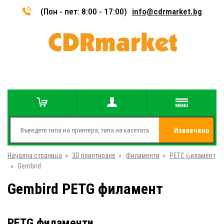
(Пон - пет: 8:00 - 17:00)
info@cdrmarket.bg
Извлечено
Начална страница
»
3D принтиране
»
Филаменти
»
PETG филамент
от
»
Gembird
Gembird PETG филамент
PETG филаменти