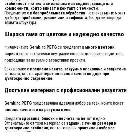
стабилност
той често се използва и за
съдове, капаци или
компоненти, които влизат в контакт с течности
.
Предимство е и
безпроблемната обработка
– отпечатъците могат
да бъдат
пробивани, рязани или шлифовани
, без да се повреди
тяхната структура.
Широка гама от цветове и надеждно качество
Филаментите
Gembird PETG
се предлагат в
много цветови
варианти
, от технически неутрални нюанси до наситени цветове,
подходящи за визуално атрактивни проекти.
Всяка ролка е
прецизно навита, вакуумно опакована и защитена
от влага
, което гарантира
постоянно качество дори при
дългосрочно съхранение
.
Достъпен материал с професионални резултати
Gembird PETG
представлява идеален избор за тези, които искат
високо качество на разумна цена
.
Предлага
здравина, блясък и леснота на печат
в едно.
Отпечатъците от този материал са
здрави, с точни размери и
дългосрочно стабилни
, което го прави
практичен избор за