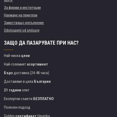
GDPR
За фирми и институции
Наемане на принтери
Заместващо изпълнение
Odstoupení od smlouvy
ЗАЩО ДА ПАЗАРУВАТЕ ПРИ НАС?
Най-ниска
цени
Най-големият
асортимент
Бърз
доставка (24-48 часа)
Доставяме в цяла
България
21 години
опит
Експертни съвети
БЕЗПЛАТНО
Полезен подход
Golden
сертификат
Heureka