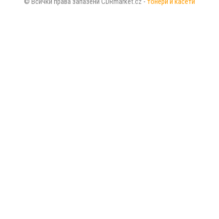
© Всички права запазени CDRmarket.cz -
тонери и касети