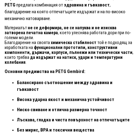
PETG
предлага комбинация от
здравина и гъвкавост
,
благодарение на която отпечатъците издържат и на по-високо
механично натоварване.
Материалът
не се деформира, не се напуква и не изисква
затворена печатна камера
, което улеснява работата дори при по-
големи модели.
Благодарение на своята
химическа стабилност
той е подходящ за
изработката на
функционални прототипи, конструктивни
компоненти, държачи, корпуси, пълнежи или технически части
,
които трябва
да издържат на натиск, удари и температурни
колебания
.
Основни предимства на PETG Gembird:
Балансирано съотношение между здравина и
гъвкавост
Висока ударна якост и механична устойчивост
Ниско свиване и отлична размерна точност
Лъскава, гладка и чиста повърхност на отпечатъците
Без мирис, BPA и токсични вещества