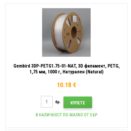
1000g,
1000g,
мм,
Сив
Черен
1000
(Grey)
(Black)
г,
Бял
(White
Gembird 3DP-PETG1.75-01-NAT, 3D филамент, PETG,
1,75 мм, 1000 г, Натурален (Natural)
10.18 €
бр.
КУПЕТЕ
В НАЛИЧНОСТ ПО-МАЛКО ОТ 5 БР