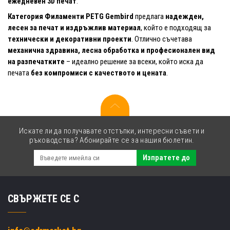
ежедневен 3D печат
.
Категория Филаменти PETG Gembird
предлага
надежден,
лесен за печат и издръжлив материал
, който е подходящ за
технически и декоративни проекти
. Отлично съчетава
механична здравина, лесна обработка и професионален вид
на разпечатките
– идеално решение за всеки, който иска да
печата
без компромиси с качеството и цената
.
Искате ли да получавате отстъпки, интересни съвети и
ръководства? Абонирайте се за нашия бюлетин.
Изпратете до
СВЪРЖЕТЕ СЕ С