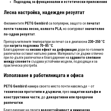
Подходящ за функционални и естетически приложения
Лесна настройка, надежден резултат
Филаментите
PETG Gembird
са популярни, защото се
печатат
почти толкова лесно, колкото PLA
, но осигуряват
значително
по-здрав резултат
.
Препоръчителните температури за печат са в диапазона
230–250 °C
при
нагрята подложка 70–85 °C
.
Благодарение на
ниския ефект на деформация
дори по-големите
разпечатки остават напълно равни. Материалът се държи отлично
при по-дълги разпечатки и благодарение на
здравото слепване
между слоевете
създава устойчиви модели, подходящи и за
практическа употреба.
Използване в работилницата и офиса
PETG Gembird
намира своето място почти навсякъде – от
технически прототипи и държачи
, през
защитни калъфи и
конструктивни части
, до
декоративни или прозрачни
разпечатки
.
Благодарение на своята
водоустойчивост и химическа