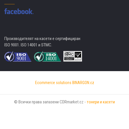
Производителят на касети е сертифициран
ISO 9001. ISO 14001 и STMC.
Ecommerce solutions
BINARGON.cz
© Всички права запазени CDRmarket.cz -
тонери и касети