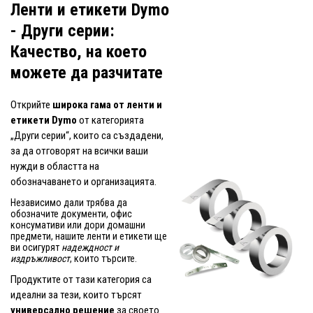
Ленти и етикети Dymo
- Други серии:
Качество, на което
можете да разчитате
Открийте
широка гама от ленти и
етикети Dymo
от категорията
„Други серии“, които са създадени,
за да отговорят на всички ваши
нужди в областта на
обозначаването и организацията.
Независимо дали трябва да
обозначите документи, офис
консумативи или дори домашни
предмети, нашите ленти и етикети ще
ви осигурят
надеждност и
издръжливост
, които търсите.
Продуктите от тази категория са
идеални за тези, които търсят
универсално решение
за своето