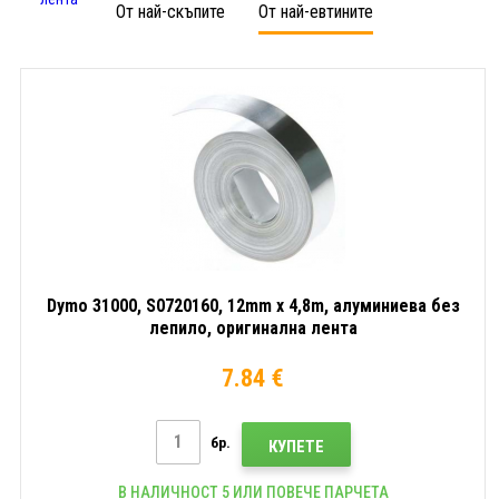
От най-скъпите
От най-евтините
съвместим
без
стома
Лепяща
лепило,
съвм
лента
оригинална
neЛе
лента
лента
Dymo 31000, S0720160, 12mm x 4,8m, алуминиева без
лепило, оригинална лента
7.84 €
бр.
КУПЕТЕ
В НАЛИЧНОСТ 5 ИЛИ ПОВЕЧЕ ПАРЧЕТА