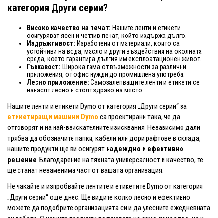
категория Други серии?
Високо качество на печат:
Нашите ленти и етикети
осигуряват ясен и четлив печат, който издържа дълго.
Издръжливост:
Изработени от материали, които са
устойчиви на вода, масло и други въздействия на околната
среда, което гарантира дългия им експлоатационен живот.
Гъвкавост:
Широка гама от възможности за различни
приложения, от офис нужди до промишлена употреба.
Лесно приложение:
Самозалепващите ленти и етикети се
нанасят лесно и стоят здраво на място.
Нашите ленти и етикети Dymo от категория „Други серии“ за
етикетиращи машини Dymo
са проектирани така, че да
отговорят и на най-взискателните изисквания. Независимо дали
трябва да обозначите папки, кабели или дори рафтове в склада,
нашите продукти ще ви осигурят
надеждно и ефективно
решение
. Благодарение на тяхната универсалност и качество, те
ще станат незаменима част от вашата организация.
Не чакайте и изпробвайте лентите и етикетите Dymo от категория
„Други серии“ още днес. Ще видите колко лесно и ефективно
можете да подобрите организацията си и да улесните ежедневната