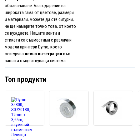
обозначаване. Благодарение на
широката гама от цветове, размери
и материали, можете да сте сигурни,
че ще намерите точно това, от което
се нуждаете. Нашите ленти и
етикети са съвместими с различни
модели принтери Dymo, което
осигурява
лесна интеграция
във
вашата съществуваща система.
Топ продукти
Dymo
Dymo
Dymo
35800,
31000,
32500
S0720180,
S0720160,
S0720
12mm
12mm
12mm
x
x
x
3,65m,
4,8m,
6,
алуминий
алуминиева
4m,