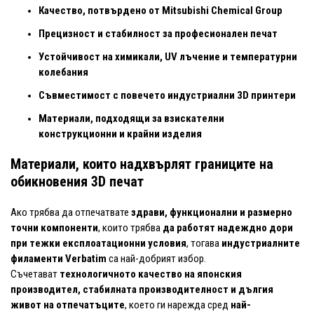
Качество, потвърдено от Mitsubishi Chemical Group
Прецизност и стабилност за професионален печат
Устойчивост на химикали, UV лъчение и температурни
колебания
Съвместимост с повечето индустриални 3D принтери
Материали, подходящи за взискателни
конструкционни и крайни изделия
Материали, които надхвърлят границите на
обикновения 3D печат
Ако трябва да отпечатвате
здрави, функционални и размерно
точни компоненти
, които трябва
да работят надеждно дори
при тежки експлоатационни условия
, тогава
индустриалните
филаменти Verbatim
са най-добрият избор.
Съчетават
технологичното качество на японския
производител, стабилната производителност и дългия
живот на отпечатъците
, което ги нарежда сред
най-