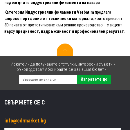
надеждните индустриални филаменти на пазара
.
Категория Индустриални филаменти Verbatim
предлага
широко портфолио от технически материали
, които пренасят
3D печата от прототипиране към реално производство – с акцент
върху
прецизност, издръжливост и професионален резултат
.
Искате ли да получавате отстъпки, интересни съвети и
ръководства? Абонирайте се за нашия бюлетин.
Изпратете до
СВЪРЖЕТЕ СЕ С
info@cdrmarket.bg