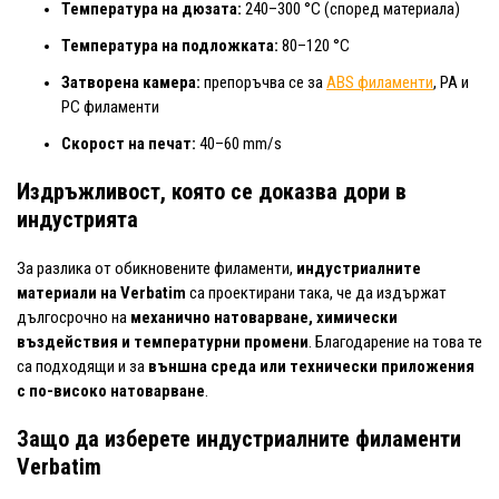
Температура на дюзата:
240–300 °C (според материала)
Температура на подложката:
80–120 °C
Затворена камера:
препоръчва се за
ABS филаменти
, PA и
PC филаменти
Скорост на печат:
40–60 mm/s
Издръжливост, която се доказва дори в
индустрията
За разлика от обикновените филаменти,
индустриалните
материали на Verbatim
са проектирани така, че да издържат
дългосрочно на
механично натоварване, химически
въздействия и температурни промени
. Благодарение на това те
са подходящи и за
външна среда или технически приложения
с по-високо натоварване
.
Защо да изберете индустриалните филаменти
Verbatim