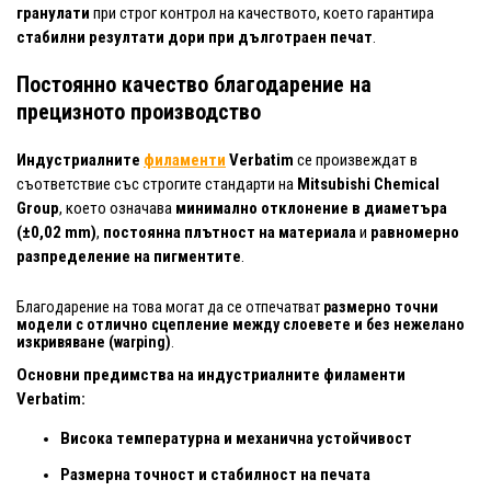
гранулати
при строг контрол на качеството, което гарантира
стабилни резултати дори при дълготраен печат
.
Постоянно качество благодарение на
прецизното производство
Индустриалните
филаменти
Verbatim
се произвеждат в
съответствие със строгите стандарти на
Mitsubishi Chemical
Group
, което означава
минимално отклонение в диаметъра
(±0,02 mm)
,
постоянна плътност на материала
и
равномерно
разпределение на пигментите
.
Благодарение на това могат да се отпечатват
размерно точни
модели с отлично сцепление между слоевете и без нежелано
изкривяване (warping)
.
Основни предимства на индустриалните филаменти
Verbatim:
Висока температурна и механична устойчивост
Размерна точност и стабилност на печата