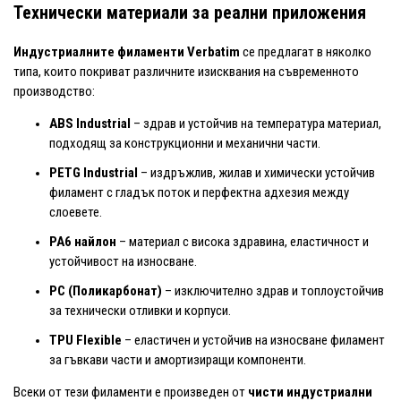
Технически материали за реални приложения
Индустриалните филаменти Verbatim
се предлагат в няколко
типа, които покриват различните изисквания на съвременното
производство:
ABS Industrial
– здрав и устойчив на температура материал,
подходящ за конструкционни и механични части.
PETG Industrial
– издръжлив, жилав и химически устойчив
филамент с гладък поток и перфектна адхезия между
слоевете.
PA6 найлон
– материал с висока здравина, еластичност и
устойчивост на износване.
PC (Поликарбонат)
– изключително здрав и топлоустойчив
за технически отливки и корпуси.
TPU Flexible
– еластичен и устойчив на износване филамент
за гъвкави части и амортизиращи компоненти.
Всеки от тези филаменти е произведен от
чисти индустриални