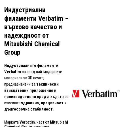
Индустриални
филаменти Verbatim –
върхово качество и
надеждност от
Mitsubishi Chemical
Group
Индустриалните филаменти
Verbatim
са сред най-модерните
материали за 3D печат,
предназначени за
технически
взискателни приложения
и
производствени среди
, където се
изискват
здравина, прецизност и
дългосрочна стабилност
.
Марката
Verbatim
, част от
Mitsubishi
Chemical Group
, използва