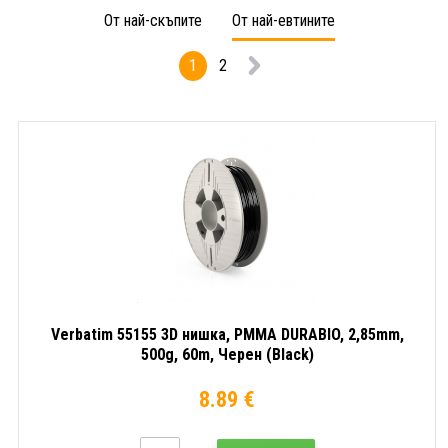
500g,
500g,
мм,
От най-скъпите
От най-евтините
182m,
Прозрачен
500
Прозрачен
(Transparent)
г,
1
2
натурален
231
(Transparent
м,
natural)
Натур
(Natur
Verbatim 55155 3D нишка, PMMA DURABIO, 2,85mm,
500g, 60m, Черен (Black)
8.89 €