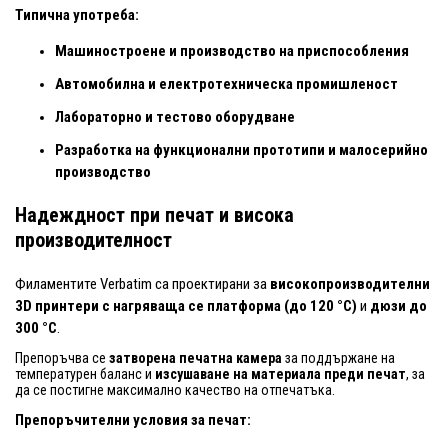
Типична употреба:
Машиностроене и производство на приспособления
Автомобилна и електротехническа промишленост
Лабораторно и тестово оборудване
Разработка на функционални прототипи и малосерийно
производство
Надеждност при печат и висока
производителност
Филаментите Verbatim са проектирани за
високопроизводителни
3D принтери с нагряваща се платформа (до 120 °C)
и
дюзи до
300 °C
.
Препоръчва се
затворена печатна камера
за поддържане на
температурен баланс и
изсушаване на материала преди печат
, за
да се постигне максимално качество на отпечатъка.
Препоръчителни условия за печат: