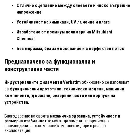
Отлично сцепление между слоевете и ниско вътрешно
напрежение
Устойчивост на химикали, UV лъчение и влага
Изработено от премиум полимери на Mitsubishi
Chemical
Без миризма, без замърсявания и с перфектен поток
Предназначено за функционални и
конструктивни части
Индустриалните филаменти Verbatim
обикновено се използват
за
функционални прототипи, технически модели, машинни
компоненти, държачи, резервни части или корпуси на
устройства
.
Благодарение на своята
механична здравина, устойчивост и
размерна стабилност
те могат да заменят традиционно
произведените пластмасови компоненти дори в реална
експлоатация.