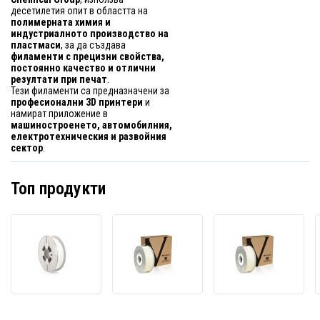
десетилетия опит в областта на
полимерната химия и
индустриалното производство на
пластмаси
, за да създава
филаменти с прецизни свойства,
постоянно качество и отлични
резултати при печат
.
Тези филаменти са предназначени за
професионални 3D принтери
и
намират приложение в
машиностроенето, автомобилния,
електротехническия и развойния
сектор
.
Топ продукти
Verbatim
Verbatim
Verba
55903
55950
55952
3D
3D
3D
нишка,
нишка,
нишка
BVOH,
PP,
PP,
1,75mm,
1,75mm,
1,75