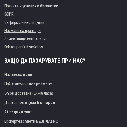
Правила и условия и бисквитки
GDPR
За фирми и институции
Наемане на принтери
Заместващо изпълнение
Odstoupení od smlouvy
ЗАЩО ДА ПАЗАРУВАТЕ ПРИ НАС?
Най-ниска
цени
Най-големият
асортимент
Бърз
доставка (24-48 часа)
Доставяме в цяла
България
21 години
опит
Експертни съвети
БЕЗПЛАТНО