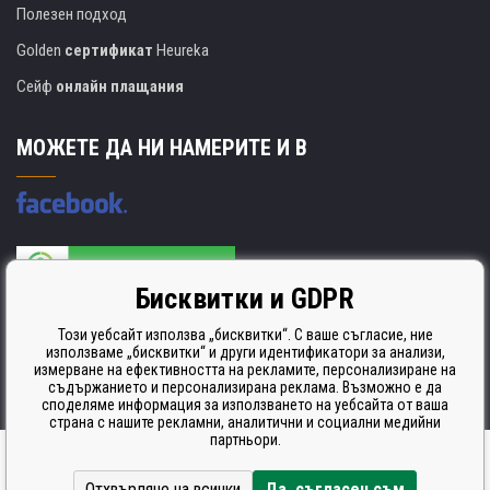
Полезен подход
Golden
сертификат
Heureka
Сейф
онлайн плащания
МОЖЕТЕ ДА НИ НАМЕРИТЕ И В
Бисквитки и GDPR
Производителят на касети е сертифициран
ISO 9001. ISO 14001 и STMC.
Този уебсайт използва „бисквитки“. С ваше съгласие, ние
използваме „бисквитки“ и други идентификатори за анализи,
измерване на ефективността на рекламите, персонализиране на
съдържанието и персонализирана реклама. Възможно е да
споделяме информация за използването на уебсайта от ваша
страна с нашите рекламни, аналитични и социални медийни
партньори.
Ecommerce solutions
BINARGON.cz
Отхвърляне на всички
Да, съгласен съм