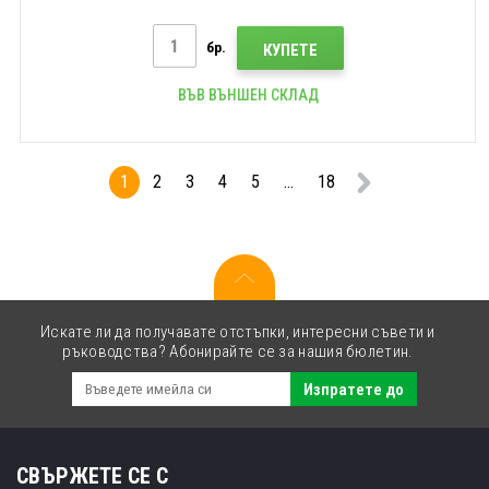
бр.
КУПЕТЕ
ВЪВ ВЪНШЕН СКЛАД
1
2
3
4
5
...
18
Искате ли да получавате отстъпки, интересни съвети и
ръководства? Абонирайте се за нашия бюлетин.
Изпратете до
СВЪРЖЕТЕ СЕ С