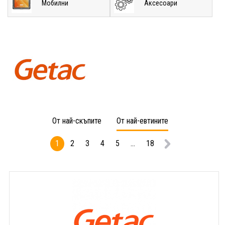
Мобилни
Аксесоари
От най-скъпите
От най-евтините
1
2
3
4
5
...
18