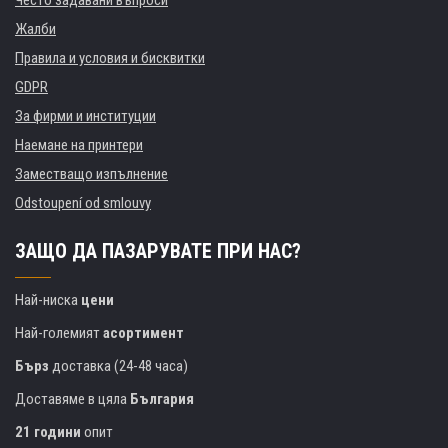
Често задавани въпроси
Жалби
Правила и условия и бисквитки
GDPR
За фирми и институции
Наемане на принтери
Заместващо изпълнение
Odstoupení od smlouvy
ЗАЩО ДА ПАЗАРУВАТЕ ПРИ НАС?
Най-ниска
цени
Най-големият
асортимент
Бърз
доставка (24-48 часа)
Доставяме в цяла
България
21 години
опит