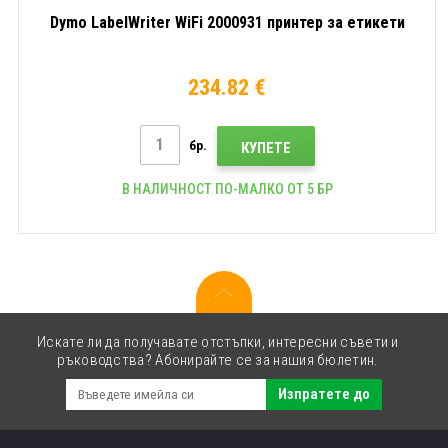
Dymo LabelWriter WiFi 2000931 принтер за етикети
234.82 €
бр.
КУПЕТЕ
В НАЛИЧНОСТ ПО-МАЛКО ОТ 5 БР
Искате ли да получавате отстъпки, интересни съвети и
ръководства? Абонирайте се за нашия бюлетин.
Изпратете до