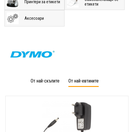
Принтери за етикети
етикети
Аксесоари
От най-скъпите
От най-евтините