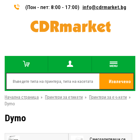
(Пон - пет: 8:00 - 17:00)
info@cdrmarket.bg
Извлечено
Начална страница
»
Принтери за етикети
»
Принтери за етикети
от
»
Dymo
Dymo
Самозалепващи се