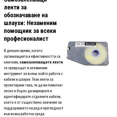
ленти за
обозначаване на
шлаухи: Незаменим
помощник за всеки
професионалист
В днешно време, когато
организацията и ефективността са
ключови,
самозалепващите ленти
се превръщат в незаменим
инструмент за всеки, който работи с
кабели и шлаухи. Тези ленти са
проектирани така, че да ви помогнат
лесно и бързо да маркирате и
идентифицирате отделните кабели,
което е от съществено значение за
поддържането на ред и прегледност
във всяка работна среда.