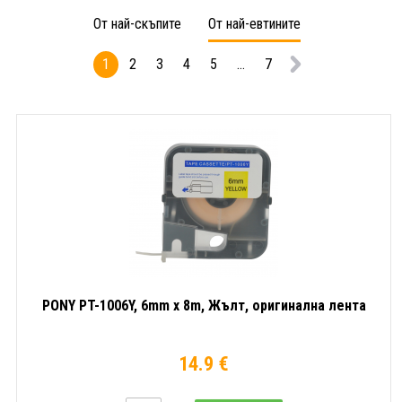
От най-скъпите
От най-евтините
1
2
3
4
5
...
7
PONY PT-1006Y, 6mm x 8m, Жълт, оригинална лента
14.9 €