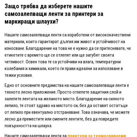
Защо трябва да изберете нашите
самозалепващи ленти за принтери за
маркиращи шлаухи?
Нашите самозалепващи ленти са изработени от висококачествени
материали, които гарантират дългия им живот и устойчивост на
износване. Благодарение на това не е нужно да се притеснявате, че
етикетите с времето ще се отлепят или ще загубят своята
четливост. Освен това те са устойчиви на влага, температурни
колебания и химикали, което ги прави идеални за използване в
тежки условия.
Едно от основните предимства на нашите самозалепващи ленти е
тяхното лесно приложение. Просто отлепете защитния слой и
залепете лентата на желаното място. Благодарение на силното
лепило, те стоят здраво на мястото си, без да оставят остатъци
от лепило при евентуално отстраняване. Това означава, че можете
лесно да преместите или смените лентите, без да повредите
повърхността на шлауха.
Нашите самозалепващи ленти за
принтери за термосвиваеми