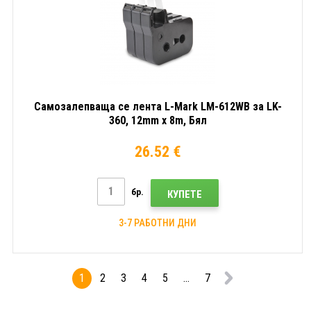
Самозалепваща се лента L-Mark LM-612WB за LK-
360, 12mm x 8m, Бял
26.52 €
бр.
КУПЕТЕ
3-7 РАБОТНИ ДНИ
1
2
3
4
5
...
7