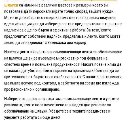
шлаухи
са налични в различни цветове и размери, което ви
позволява да ги персонализирате точно според вашите нужди.
Можете да избирате от широка гама цветове за лесна визуална
идентификация или да изберете ленти с предварително отпечатани
надписи за още по-бърза и ефективна работа. За тези, които
предпочитат собствени надписи, предлагаме и ленти, които могат
лесно да се надписват с химикалка или маркер.
Инвестицията в качествени самозалепващи ленти за обозначаване
на шлаухи ще ви се възвърне многократно под формата на
спестено време и повишена продуктивност. Никога повече няма да
се налага да губите време в търсене на правилния кабел или да се
притеснявате от бъркотия в окабеляването. С нашите ленти винаги
ще имате всичко под контрол, а работната ви среда ще изглежда
професионално и организирано.
Изберете от нашата широка гама самозалепващи ленти и усетете
разликата, която носи качественото и надеждно решение за
обозначаване на шлаухи. Убедете се в техните предимства и
улеснете работата си още днес!