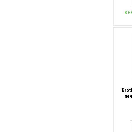
В Н
Brot
печ