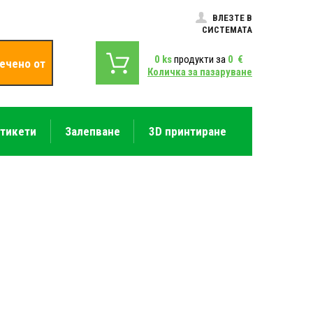
ВЛЕЗТЕ В
СИСТЕМАТА
0
ks
продукти за
0
€
ечено от
Количка за пазаруване
етикети
Залепване
3D принтиране