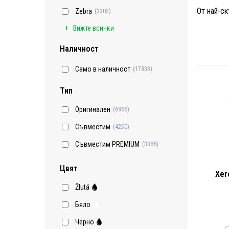
От най-ск
Zebra
(3302)
Вижте всички
Наличност
Само в наличност
(17833)
Тип
Оригинален
(6966)
Съвместим
(4250)
Съвместим PREMIUM
(3386)
Цвят
Xer
Žlutá
Бяло
Черно