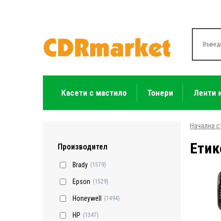
Касети с мастило
Тонери
Ленти 
Начална с
Етик
Производител
Brady
(1579)
Epson
(1529)
Honeywell
(1494)
HP
(1347)