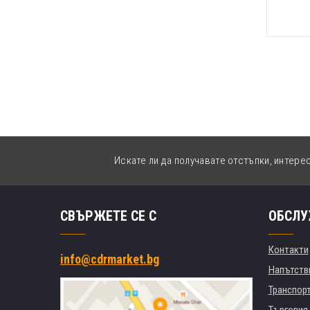
Искате ли да получавате отстъпки, интере
СВЪРЖЕТЕ СЕ С
ОБСЛУ
Контакти
info@cdrmarket.bg
Напътстви
Транспор
Търговия 