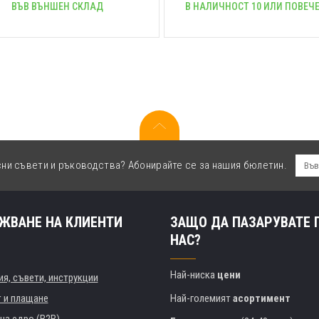
ВЪВ ВЪНШЕН СКЛАД
В НАЛИЧНОСТ 10 ИЛИ ПОВЕЧЕ
сни съвети и ръководства? Абонирайте се за нашия бюлетин.
ЖВАНЕ НА КЛИЕНТИ
ЗАЩО ДА ПАЗАРУВАТЕ 
НАС?
Най-ниска
цени
я, съвети, инструкции
т и плащане
Най-големият
асортимент
на едро (B2B)