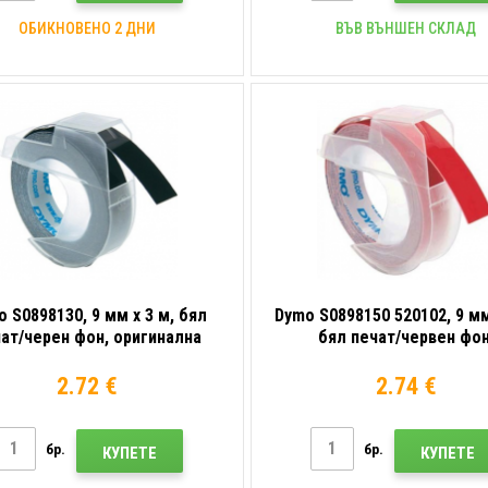
ОБИКНОВЕНО 2 ДНИ
ВЪВ ВЪНШЕН СКЛАД
 S0898130, 9 мм x 3 м, бял
Dymo S0898150 520102, 9 мм
ат/черен фон, оригинална
бял печат/червен фон
лента
оригинална лента
2.72 €
2.74 €
бр.
бр.
КУПЕТЕ
КУПЕТЕ