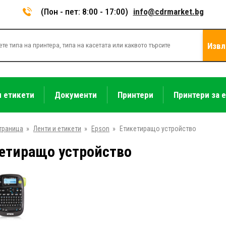
(Пон - пет: 8:00 - 17:00)
info@cdrmarket.bg
Извл
и етикети
Документи
Принтери
Принтери за 
траница
»
Ленти и етикети
»
Epson
»
Етикетиращо устройство
етиращо устройство