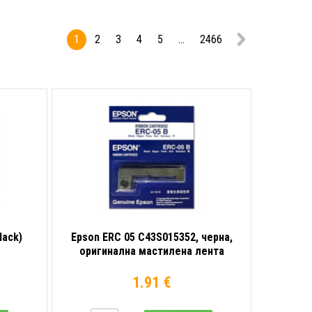
1
2
3
4
5
...
2466
lack)
Epson ERC 05 C43S015352, черна,
оригинална мастилена лента
1.91 €