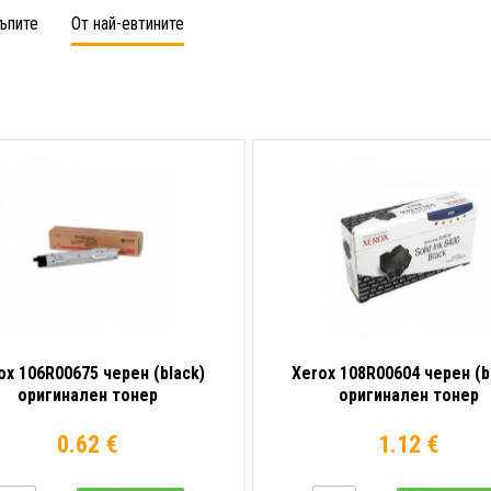
ъпите
От най-евтините
ox 106R00675 черен (black)
Xerox 108R00604 черен (b
оригинален тонер
оригинален тонер
0.62 €
1.12 €