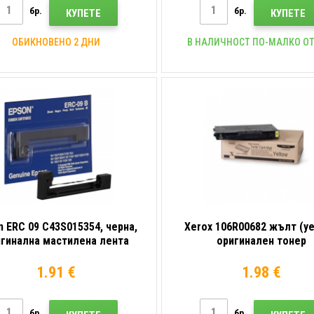
бр.
бр.
КУПЕТЕ
КУПЕТЕ
ОБИКНОВЕНО 2 ДНИ
В НАЛИЧНОСТ ПО-МАЛКО ОТ
n ERC 09 C43S015354, черна,
Xerox 106R00682 жълт (ye
игинална мастилена лента
оригинален тонер
1.91 €
1.98 €
бр.
бр.