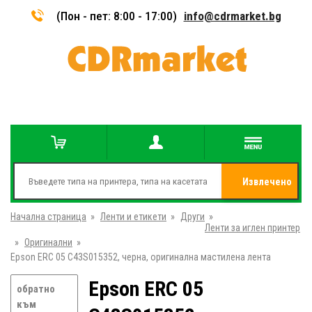
(Пон - пет: 8:00 - 17:00)
info@cdrmarket.bg
Извлечено
Начална страница
»
Ленти и етикети
»
Други
»
от
Ленти за иглен принтер
»
Оригинални
»
Epson ERC 05 C43S015352, черна, оригинална мастилена лента
Epson ERC 05
обратно
към