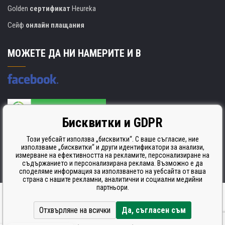
Golden
сертификат
Heureka
Сейф
онлайн плащания
МОЖЕТЕ ДА НИ НАМЕРИТЕ И В
Бисквитки и GDPR
Производителят на касети е сертифициран
ISO 9001. ISO 14001 и STMC.
Този уебсайт използва „бисквитки“. С ваше съгласие, ние
използваме „бисквитки“ и други идентификатори за анализи,
измерване на ефективността на рекламите, персонализиране на
съдържанието и персонализирана реклама. Възможно е да
споделяме информация за използването на уебсайта от ваша
страна с нашите рекламни, аналитични и социални медийни
партньори.
Ecommerce solutions
BINARGON.cz
Отхвърляне на всички
Да, съгласен съм