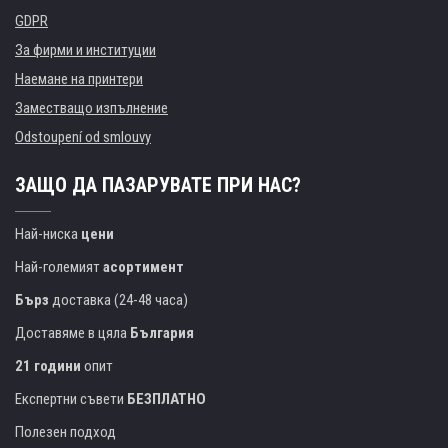
GDPR
За фирми и институции
Наемане на принтери
Заместващо изпълнение
Odstoupení od smlouvy
ЗАЩО ДА ПАЗАРУВАТЕ ПРИ НАС?
Най-ниска
цени
Най-големият
асортимент
Бърз
доставка (24-48 часа)
Доставяме в цяла
България
21 години
опит
Експертни съвети
БЕЗПЛАТНО
Полезен подход