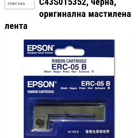
C43S015352, черна,
списъка
оригинална мастилена
лента