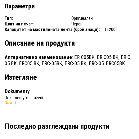
Параметри
Тип:
Оригинален
Цвят на печат:
Черен
Капацитет на мастилената лента (брой знаци):
112000
Описание на продукта
Алтернативно наименование
: ER C05BK, ER C05 BK, ER C
05 BK, ERC05 BK, ERC-05BK, ERC-05 BK, ERC-05, ERC05BK
Изтегляне
Dokumenty
Dokumenty ke stažení
Návod
Последно разглеждани продукти