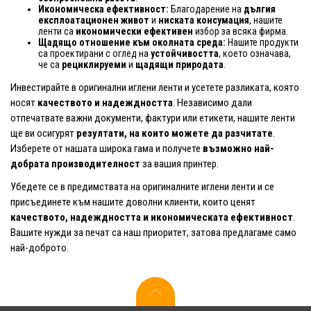
Икономическа ефективност:
Благодарение на
дългия
експлоатационен живот
и
ниската консумация
, нашите
ленти са
икономически ефективен
избор за всяка фирма.
Щадящо отношение към околната среда:
Нашите продукти
са проектирани с оглед на
устойчивостта
, което означава,
че са
рециклируеми
и
щадящи природата
.
Инвестирайте в оригинални иглени ленти и усетете разликата, която
носят
качеството и надеждността
. Независимо дали
отпечатвате важни документи, фактури или етикети, нашите ленти
ще ви осигурят
резултати, на които можете да разчитате
.
Изберете от нашата широка гама и получете
възможно най-
добрата производителност
за вашия принтер.
Убедете се в предимствата на оригиналните иглени ленти и се
присъединете към нашите доволни клиенти, които ценят
качеството, надеждността и икономическата ефективност
.
Вашите нужди за печат са наш приоритет, затова предлагаме само
най-доброто.