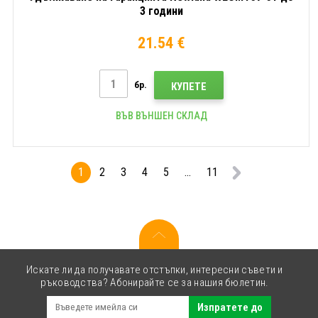
3 години
21.54 €
бр.
КУПЕТЕ
ВЪВ ВЪНШЕН СКЛАД
1
2
3
4
5
...
11
Искате ли да получавате отстъпки, интересни съвети и
ръководства? Абонирайте се за нашия бюлетин.
Изпратете до