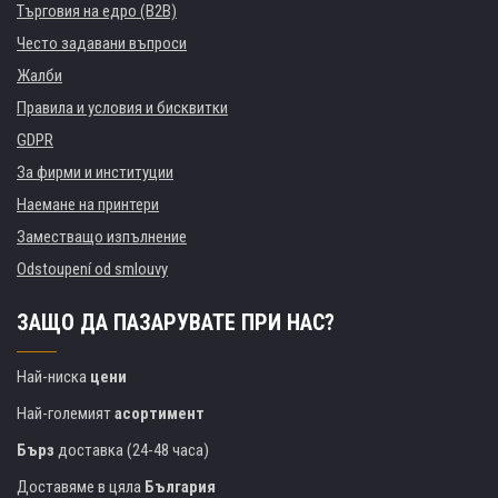
Търговия на едро (B2B)
Често задавани въпроси
Жалби
Правила и условия и бисквитки
GDPR
За фирми и институции
Наемане на принтери
Заместващо изпълнение
Odstoupení od smlouvy
ЗАЩО ДА ПАЗАРУВАТЕ ПРИ НАС?
Най-ниска
цени
Най-големият
асортимент
Бърз
доставка (24-48 часа)
Доставяме в цяла
България