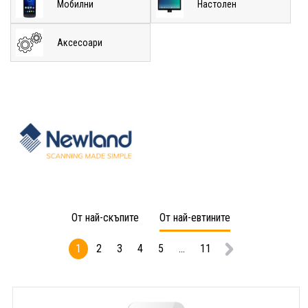
Мобилни
Настолен
Аксесоари
От най-скъпите
От най-евтините
1
2
3
4
5
...
11