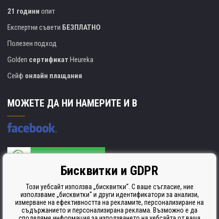
21 години
опит
Експертни съвети
БЕЗПЛАТНО
Полезен подход
Golden
сертификат
Heureka
Сейф
онлайн плащания
МОЖЕТЕ ДА НИ НАМЕРИТЕ И В
Бисквитки и GDPR
Производителят на касети е сертифициран
ISO 9001. ISO 14001 и STMC.
Този уебсайт използва „бисквитки“. С ваше съгласие, ние
използваме „бисквитки“ и други идентификатори за анализи,
измерване на ефективността на рекламите, персонализиране на
съдържанието и персонализирана реклама. Възможно е да
споделяме информация за използването на уебсайта от ваша