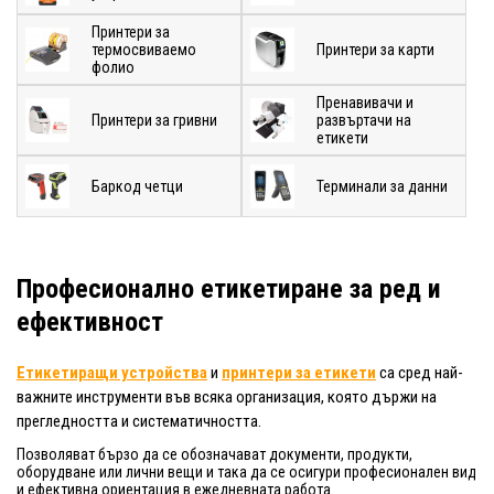
Принтери за
термосвиваемо
Принтери за карти
фолио
Пренавивачи и
Принтери за гривни
развъртачи на
етикети
Баркод четци
Терминали за данни
Професионално етикетиране за ред и
ефективност
Етикетиращи устройства
и
принтери за етикети
са сред най-
важните инструменти във всяка организация, която държи на
прегледността и систематичността.
Позволяват бързо да се обозначават документи, продукти,
оборудване или лични вещи и така да се осигури професионален вид
и ефективна ориентация в ежедневната работа.