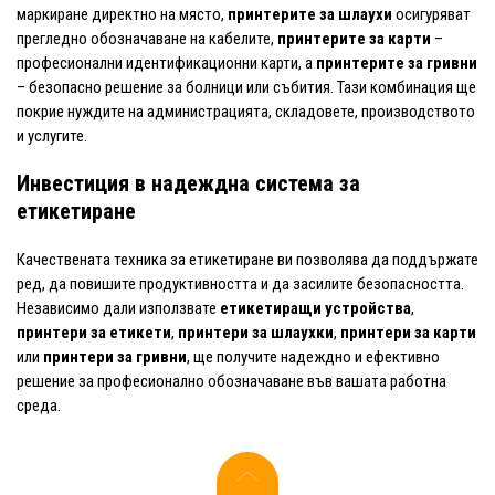
маркиране директно на място,
принтерите за шлаухи
осигуряват
прегледно обозначаване на кабелите,
принтерите за карти
–
професионални идентификационни карти, а
принтерите за гривни
– безопасно решение за болници или събития. Тази комбинация ще
покрие нуждите на администрацията, складовете, производството
и услугите.
Инвестиция в надеждна система за
етикетиране
Качествената техника за етикетиране ви позволява да поддържате
ред, да повишите продуктивността и да засилите безопасността.
Независимо дали използвате
етикетиращи устройства
,
принтери за етикети
,
принтери за шлаухки
,
принтери за карти
или
принтери за гривни
, ще получите надеждно и ефективно
решение за професионално обозначаване във вашата работна
среда.