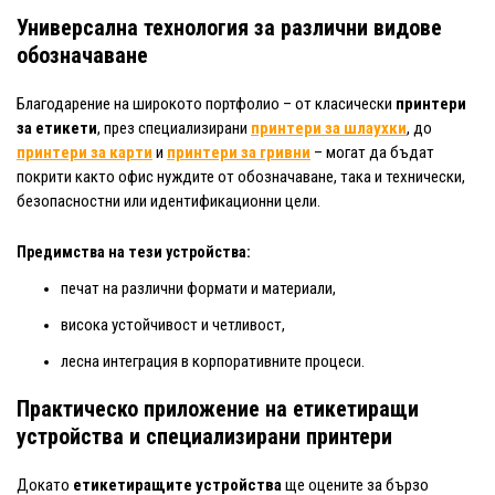
Универсална технология за различни видове
обозначаване
Благодарение на широкото портфолио – от класически
принтери
за етикети
, през специализирани
принтери за шлаухки
, до
принтери за карти
и
принтери за гривни
– могат да бъдат
покрити както офис нуждите от обозначаване, така и технически,
безопасностни или идентификационни цели.
Предимства на тези устройства:
печат на различни формати и материали,
висока устойчивост и четливост,
лесна интеграция в корпоративните процеси.
Практическо приложение на етикетиращи
устройства и специализирани принтери
Докато
етикетиращите устройства
ще оцените за бързо