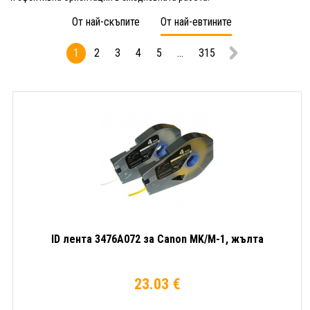
От най-скъпите
От най-евтините
1
2
3
4
5
...
315
ID лента 3476A072 за Canon MK/M-1, жълта
23.03 €