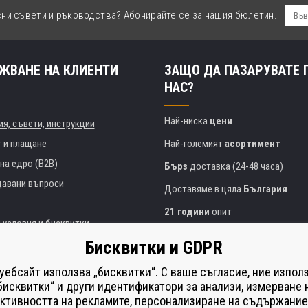
сни съвети и ръководства? Абонирайте се за нашия бюлетин.
ЖВАНЕ НА КЛИЕНТИ
ЗАЩО ДА ПАЗАРУВАТЕ 
НАС?
Най-ниска
цени
я, съвети, инструкции
т и плащане
Най-големият
асортимент
на едро (B2B)
Бърз
доставка (24-48 часа)
давани въпроси
Доставяме в цяла
България
21 години
опит
 условия и бисквитки
Експертни съвети
БЕЗПЛАТНО
Бисквитки и GDPR
Полезен подход
и институции
 уебсайт използва „бисквитки“. С ваше съгласие, ние изпол
Golden
сертификат
Heureka
на принтери
бисквитки“ и други идентификатори за анализи, измерване 
ктивността на рекламите, персонализиране на съдържание
Сейф
онлайн плащания
що изпълнение