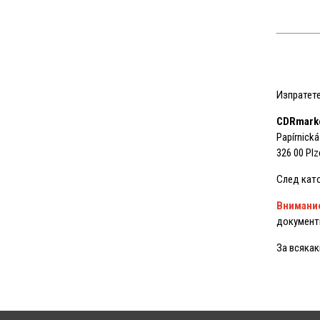
Изпратет
CDRmark
Papírnická
326 00 Plz
След като
Внимани
документ
За всякак