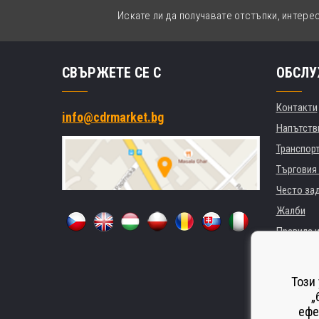
Искате ли да получавате отстъпки, интере
СВЪРЖЕТЕ СЕ С
ОБСЛУ
Контакти
info@cdrmarket.bg
Напътстви
Транспор
Търговия 
Често за
Жалби
Правила и
GDPR
За фирми 
Този
Наемане 
„
ефе
Замества