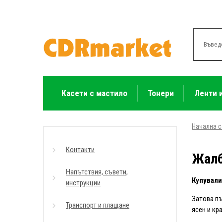
Касети с мастило
Тонери
Ленти 
Начална 
Контакти
Жал
Напътствия, съвети,
Купували
инструкции
Затова пъ
Транспорт и плащане
ясен и кр