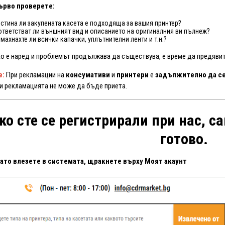
ърво проверете:
стина ли закупената касета е подходяща за вашия принтер?
тветстват ли външният вид и описанието на оригиналния ви пълнеж?
махнахте ли всички капачки, уплътнителни ленти и т.н.?
о е наред и проблемът продължава да съществува, е време да предявит
е:
При рекламации на
консумативи
и
принтери
е
задължително да се
и рекламацията не може да бъде приета.
ко сте се регистрирали при нас, с
готово.
като влезете в системата, щракнете върху Моят акаунт