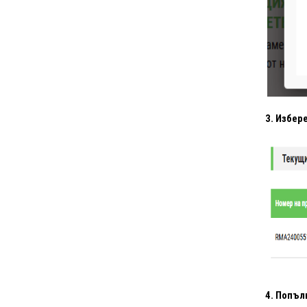
3. Избер
4. Попъл