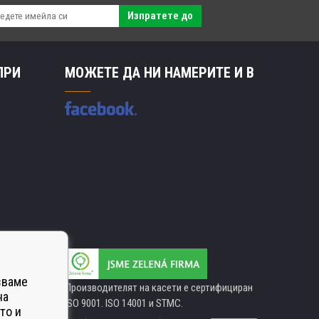
Изпратете до
ПРИ
МОЖЕТЕ ДА НИ НАМЕРИТЕ И В
зваме
Производителят на касети е сертифициран
на
ISO 9001. ISO 14001 и STMC.
то и