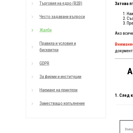
Търговия на едро (B2B)
Затова п
Наи
Често задавани въпроси
Съо
Пре
Жалби
Ако всичк
Правила и условия и
Внимани
бисквитки
документ
GDPR
А
За фирми и институции
Наемане на принтери
1. След 
Заместващо изпълнение