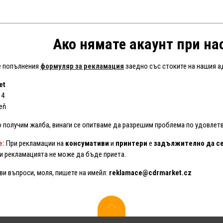
Ако нямате акаунт при нас
е попълнения
формуляр за рекламация
заедно със стоките на нашия а
et
 4
eň
 получим жалба, винаги се опитваме да разрешим проблема по удовлет
е:
При рекламации на
консумативи
и
принтери
е
задължително да се
и рекламацията не може да бъде приета.
ви въпроси, моля, пишете на имейл:
reklamace@cdrmarket.cz