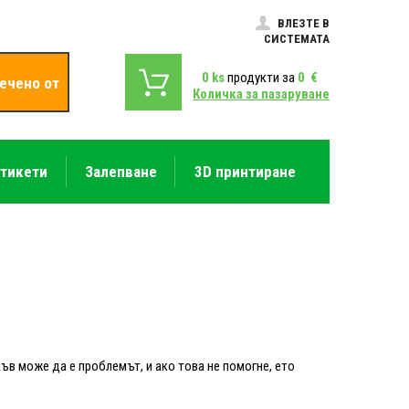
ВЛЕЗТЕ В
СИСТЕМАТА
0
ks
продукти за
0
€
ечено от
Количка за пазаруване
етикети
Залепване
3D принтиране
къв може да е проблемът, и ако това не помогне, ето