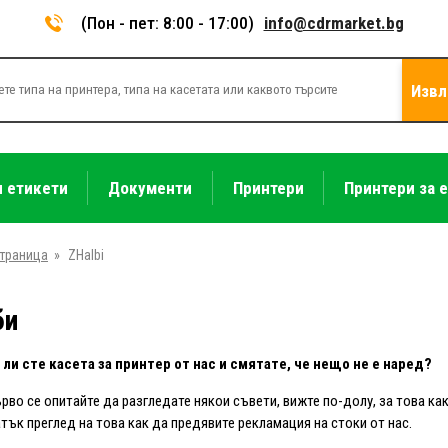
(Пон - пет: 8:00 - 17:00)
info@cdrmarket.bg
Извл
и етикети
Документи
Принтери
Принтери за 
страница
»
ZHalbi
би
 ли сте касета за принтер от нас и смятате, че нещо не е наред?
рво се опитайте да разгледате някои съвети, вижте по-долу, за това ка
атък преглед на това как да предявите рекламация на стоки от нас.