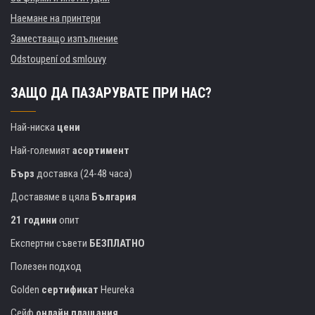
Наемане на принтери
Заместващо изпълнение
Odstoupení od smlouvy
ЗАЩО ДА ПАЗАРУВАТЕ ПРИ НАС?
Най-ниска
цени
Най-големият
асортимент
Бърз
доставка (24-48 часа)
Доставяме в цяла
България
21 години
опит
Експертни съвети
БЕЗПЛАТНО
Полезен подход
Golden
сертификат
Heureka
Сейф
онлайн плащания