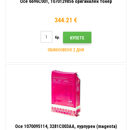
Océ 6696C001, 1070129856 оригинален тонер
344.21 €
бр.
КУПЕТЕ
ОБИКНОВЕНО 2 ДНИ
Oce 1070095114, 3281C003AA, пурпурен (magenta)