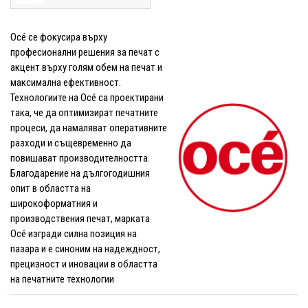
Océ се фокусира върху
професионални решения за печат с
акцент върху голям обем на печат и
максимална ефективност.
Технологиите на Océ са проектирани
така, че да оптимизират печатните
процеси, да намаляват оперативните
разходи и същевременно да
повишават производителността.
Благодарение на дългогодишния
опит в областта на
широкоформатния и
производствения печат, марката
Océ изгради силна позиция на
пазара и е синоним на надеждност,
прецизност и иновации в областта
на печатните технологии