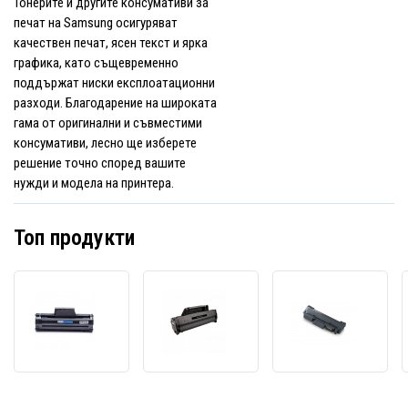
Тонерите и другите консумативи за
печат на Samsung осигуряват
качествен печат, ясен текст и ярка
графика, като същевременно
поддържат ниски експлоатационни
разходи. Благодарение на широката
гама от оригинални и съвместими
консумативи, лесно ще изберете
решение точно според вашите
нужди и модела на принтера.
Топ продукти
Samsung
Samsung
Sams
MLT-
MLT-
MLT-
D111S
D111L
D116L
черен
черен
черен
(black)
(black)
(black
съвместим
съвместим
съвм