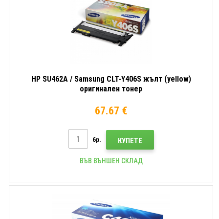
HP SU462A / Samsung CLT-Y406S жълт (yellow)
оригинален тонер
67.67 €
бр.
КУПЕТЕ
ВЪВ ВЪНШЕН СКЛАД