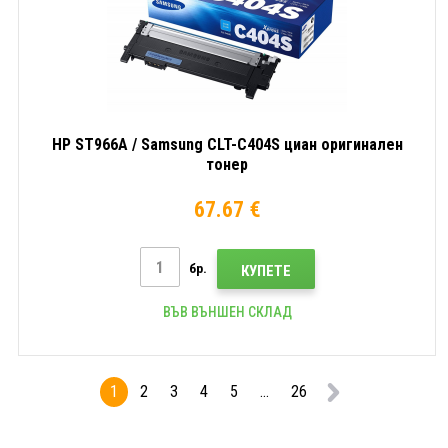
HP ST966A / Samsung CLT-C404S циан оригинален
тонер
67.67 €
бр.
КУПЕТЕ
ВЪВ ВЪНШЕН СКЛАД
1
2
3
4
5
...
26