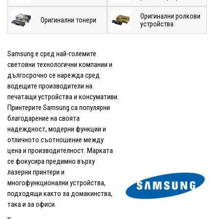
Оригинални ролкови
Оригинални тонери
устройства
Samsung е сред най-големите
световни технологични компании и
дългосрочно се нарежда сред
водещите производители на
печатащи устройства и консумативи.
Принтерите Samsung са популярни
благодарение на своята
надеждност, модерни функции и
отличното съотношение между
цена и производителност. Марката
се фокусира предимно върху
лазерни принтери и
многофункционални устройства,
подходящи както за домакинства,
така и за офиси.