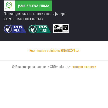
Производителят на касети е сертифициран
ISO 9001. ISO 14001 и STMC.
Ecommerce solutions
BINARGON.cz
© Всички права запазени CDRmarket.cz -
тонери и касети