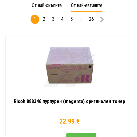
тонер
тонер
тонер
От най-скъпите
От най-евтините
1
2
3
4
5
...
26
Ricoh 888346 пурпурен (magenta) оригинален тонер
22.99 €