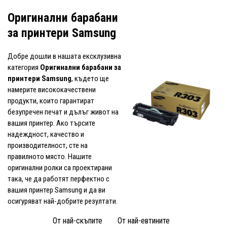
Оригинални барабани
за принтери Samsung
Добре дошли в нашата ексклузивна
категория
Оригинални барабани за
принтери Samsung
, където ще
намерите висококачествени
продукти, които гарантират
безупречен печат и дълъг живот на
вашия принтер. Ако търсите
надеждност, качество и
производителност, сте на
правилното място. Нашите
оригинални ролки са проектирани
така, че да работят перфектно с
вашия принтер Samsung и да ви
осигуряват най-добрите резултати.
От най-скъпите
От най-евтините