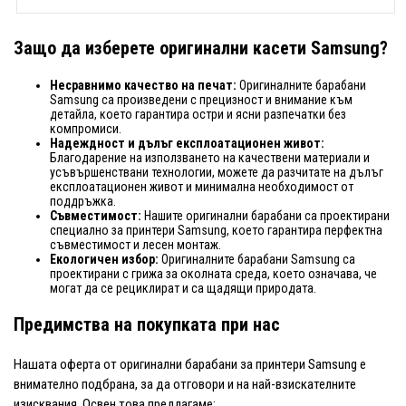
Защо да изберете оригинални касети Samsung?
Несравнимо качество на печат:
Оригиналните барабани
Samsung са произведени с прецизност и внимание към
детайла, което гарантира остри и ясни разпечатки без
компромиси.
Надеждност и дълъг експлоатационен живот:
Благодарение на използването на качествени материали и
усъвършенствани технологии, можете да разчитате на дълъг
експлоатационен живот и минимална необходимост от
поддръжка.
Съвместимост:
Нашите оригинални барабани са проектирани
специално за принтери Samsung, което гарантира перфектна
съвместимост и лесен монтаж.
Екологичен избор:
Оригиналните барабани Samsung са
проектирани с грижа за околната среда, което означава, че
могат да се рециклират и са щадящи природата.
Предимства на покупката при нас
Нашата оферта от оригинални барабани за принтери Samsung е
внимателно подбрана, за да отговори и на най-взискателните
изисквания. Освен това предлагаме: