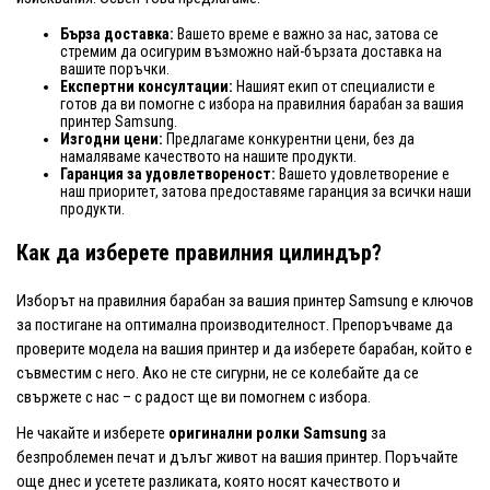
Бърза доставка:
Вашето време е важно за нас, затова се
стремим да осигурим възможно най-бързата доставка на
вашите поръчки.
Експертни консултации:
Нашият екип от специалисти е
готов да ви помогне с избора на правилния барабан за вашия
принтер Samsung.
Изгодни цени:
Предлагаме конкурентни цени, без да
намаляваме качеството на нашите продукти.
Гаранция за удовлетвореност:
Вашето удовлетворение е
наш приоритет, затова предоставяме гаранция за всички наши
продукти.
Как да изберете правилния цилиндър?
Изборът на правилния барабан за вашия принтер Samsung е ключов
за постигане на оптимална производителност. Препоръчваме да
проверите модела на вашия принтер и да изберете барабан, който е
съвместим с него. Ако не сте сигурни, не се колебайте да се
свържете с нас – с радост ще ви помогнем с избора.
Не чакайте и изберете
оригинални ролки Samsung
за
безпроблемен печат и дълъг живот на вашия принтер. Поръчайте
още днес и усетете разликата, която носят качеството и