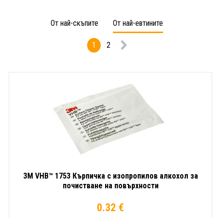
на
стомана
лепил
повърхности,
(Stainless
/
От най-скъпите
От най-евтините
1
Steel
индус
литър
Cleaner
почи
1
2
&
препа
Polish),
спрей
спрей,
500
600
мл
мл
(50098
3M VHB™ 1753 Кърпичка с изопропилов алкохол за
почистване на повърхности
0.32 €