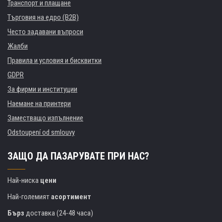
Транспорт и плащане
Търговия на едро (B2B)
Често задавани въпроси
Жалби
Правила и условия и бисквитки
GDPR
За фирми и институции
Наемане на принтери
Заместващо изпълнение
Odstoupení od smlouvy
ЗАЩО ДА ПАЗАРУВАТЕ ПРИ НАС?
Най-ниска
цени
Най-големият
асортимент
Бърз
доставка (24-48 часа)