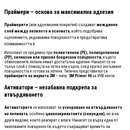
Праймери – основа за максимална адхезия
Праймерите
(или адхезионни покрития) създават
междинен
слой между лепилото и основата
, който подобрява
сцеплението, уеднаквява повърхността и предотвратява
попиваемостта ѝ.
Използват се предимно при
полиетилени (PE), полипропилени
(PP), силикони или прахово боядисани повърхности
, където
обикновените лепила нямат достатъчна адхезия. Нанасят се на
тънък слой с помощта на четка или кърпа, след кратко изсъхване
повърхността е готова за лепене. Типичен представител са
праймерите на марката 3M
– напр.
3M Primer 94
за VHB ленти.
Активатори – незабавна подкрепа за
втвърдяването
Активаторите
се използват за
ускоряване на втвърдяването
на лепилата
, особено
цианоакрилатните (секундни)
, но и на
други видове, които реагират с влага. Нанасят се върху една от
залепваните повърхности, където съкращават времето за