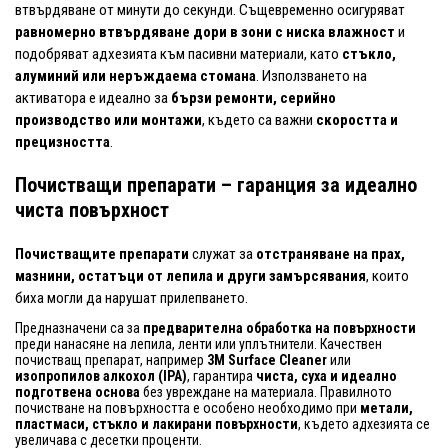
втвърдяване от минути до секунди. Същевременно осигуряват
равномерно втвърдяване дори в зони с ниска влажност
и
подобряват адхезията към пасивни материали, като
стъкло,
алуминий или неръждаема стомана
. Използването на
активатора е идеално за
бързи ремонти, серийно
производство или монтажи
, където са важни
скоростта и
прецизността
.
Почистващи препарати – гаранция за идеално
чиста повърхност
Почистващите препарати
служат за
отстраняване на прах,
мазнини, остатъци от лепила и други замърсявания
, които
биха могли да нарушат прилепването.
Предназначени са за
предварителна обработка на повърхности
преди нанасяне на лепила, ленти или уплътнители. Качествен
почистващ препарат, например
3M Surface Cleaner
или
изопропилов алкохол (IPA)
, гарантира
чиста, суха и идеално
подготвена основа
без увреждане на материала. Правилното
почистване на повърхността е особено необходимо при
метали,
пластмаси, стъкло и лакирани повърхности
, където адхезията се
увеличава с десетки проценти.