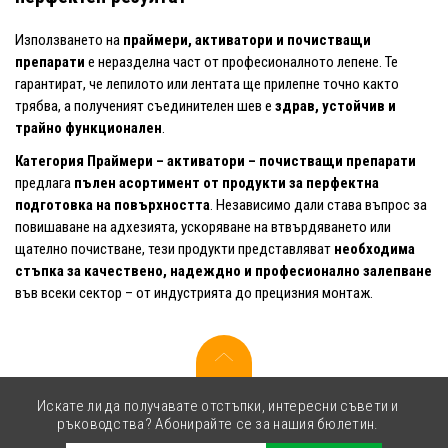
Използването на
праймери, активатори и почистващи
препарати
е неразделна част от професионалното лепене. Те
гарантират, че лепилото или лентата ще прилепне точно както
трябва, а полученият съединителен шев е
здрав, устойчив и
трайно функционален
.
Категория Праймери – активатори – почистващи препарати
предлага
пълен асортимент от продукти за перфектна
подготовка на повърхността
. Независимо дали става въпрос за
повишаване на адхезията, ускоряване на втвърдяването или
щателно почистване, тези продукти представляват
необходима
стъпка за качествено, надеждно и професионално залепване
във всеки сектор – от индустрията до прецизния монтаж.
Искате ли да получавате отстъпки, интересни съвети и
ръководства? Абонирайте се за нашия бюлетин.