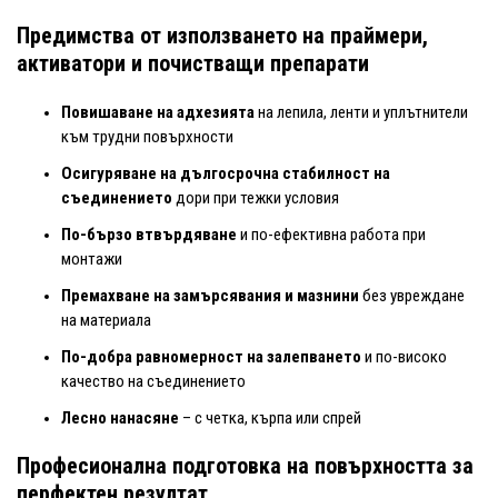
Предимства от използването на праймери,
активатори и почистващи препарати
Повишаване на адхезията
на лепила, ленти и уплътнители
към трудни повърхности
Осигуряване на дългосрочна стабилност на
съединението
дори при тежки условия
По-бързо втвърдяване
и по-ефективна работа при
монтажи
Премахване на замърсявания и мазнини
без увреждане
на материала
По-добра равномерност на залепването
и по-високо
качество на съединението
Лесно нанасяне
– с четка, кърпа или спрей
Професионална подготовка на повърхността за
перфектен резултат