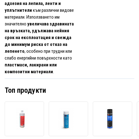
адхезия на лепила, ленти и
уплътнители
към различни видове
материали. Използването им
значително
увеличава здравината
на връзката, удължава нейния
срок на експлоатация и свежда
до минимум риска от отказ на
лепенето
, особено при трудни или
слабо енергийни повърхности като
пластмаси, лакирани или
композитни материали
.
Топ продукти
3M
3M
3M
VHB
Почистващ
Препа
препарат
препарат
за
за
за
отстр
почистване
неръждаема
на