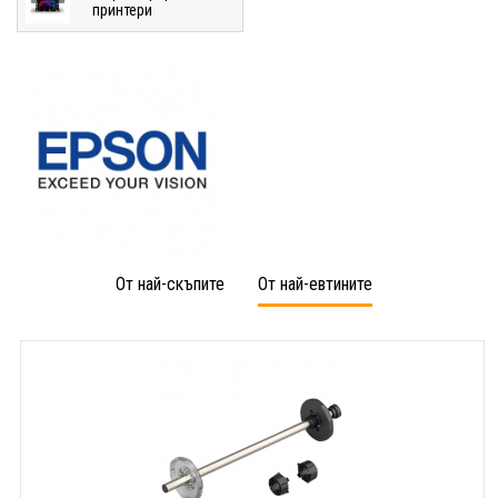
принтери
От най-скъпите
От най-евтините