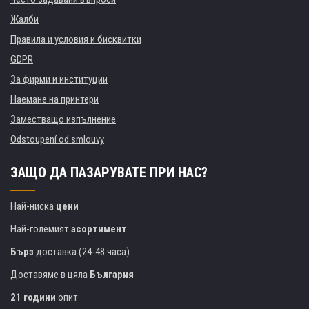
Жалби
Правила и условия и бисквитки
GDPR
За фирми и институции
Наемане на принтери
Заместващо изпълнение
Odstoupení od smlouvy
ЗАЩО ДА ПАЗАРУВАТЕ ПРИ НАС?
Най-ниска
цени
Най-големият
асортимент
Бърз
доставка (24-48 часа)
Доставяме в цяла
България
21 години
опит