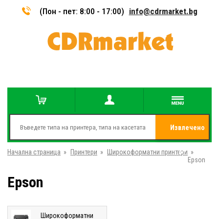
(Пон - пет: 8:00 - 17:00)
info@cdrmarket.bg
Извлечено
Начална страница
»
Принтери
»
Широкоформатни принтери
от
»
Epson
Epson
Широкоформатни