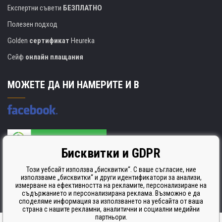
Експертни съвети
БЕЗПЛАТНО
Полезен подход
Golden
сертификат
Heureka
Сейф
онлайн плащания
МОЖЕТЕ ДА НИ НАМЕРИТЕ И В
Бисквитки и GDPR
Производителят на касети е сертифициран
ISO 9001. ISO 14001 и STMC.
Този уебсайт използва „бисквитки“. С ваше съгласие, ние
използваме „бисквитки“ и други идентификатори за анализи,
измерване на ефективността на рекламите, персонализиране на
съдържанието и персонализирана реклама. Възможно е да
споделяме информация за използването на уебсайта от ваша
страна с нашите рекламни, аналитични и социални медийни
партньори.