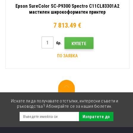
Epson SureColor SC-P9300 Spectro C11CL83301A2
мастилен широкоформатен принтер
7 813.49 €
бр.
КУПЕТЕ
ПО ЗАЯВКА
Искате ли да получавате отстъпки, интересни съвети и
ръководства? Абонирайте се за нашия бюлетин.
Изпратете до