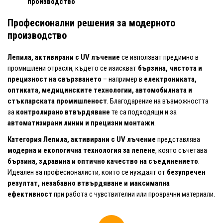
производство
Професионални решения за модерното
производство
Лепила, активирани с UV лъчение
се използват предимно в
промишлени отрасли, където се изискват
бързина, чистота и
прецизност на свързването
– например в
електрониката,
оптиката, медицинските технологии, автомобилната и
стъкларската промишленост
. Благодарение на възможността
за
контролирано втвърдяване
те са подходящи и за
автоматизирани линии и прецизни монтажи
.
Категория Лепила, активирани с UV лъчение
представлява
модерна и екологична технология за лепене
, която съчетава
бързина, здравина и оптично качество на съединението
.
Идеален за професионалисти, които се нуждаят от
безупречен
резултат, незабавно втвърдяване и максимална
ефективност
при работа с чувствителни или прозрачни материали.