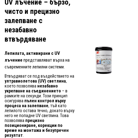
UV лъчение – бързо,
чисто и прецизно
залепване с
незабавно
втвърдяване
Лепилата, активирани с UV
лъчение
представляват върха на
съвременните лепилни системи.
Втвърдяват се под въздействието на
ултравиолетова (UV) светлина
,
което позволява
незабавно
укрепване на съединението
– в
рамките на секунди. Този принцип
осигурява
пълен контрол върху
процеса на залепване
, тъй като
лепилото остава течно, докато върху
него не попадне UV светлина. Това
позволява
прецизно
позициониране, корекции по
време на монтажа и безупречен
резултат
.