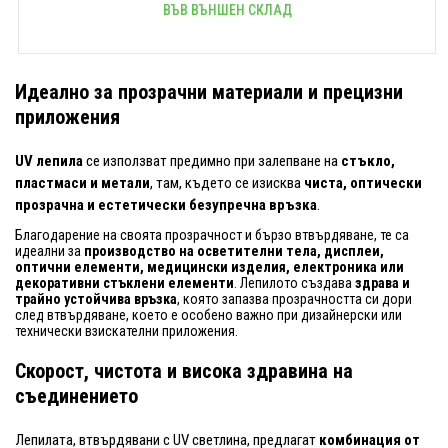
ВЪВ ВЪНШЕН СКЛАД
Идеално за прозрачни материали и прецизни
приложения
UV лепила
се използват предимно при залепване на
стъкло,
пластмаси и метали
, там, където се изисква
чиста, оптически
прозрачна и естетически безупречна връзка
.
Благодарение на своята прозрачност и бързо втвърдяване, те са
идеални за
производство на осветителни тела, дисплеи,
оптични елементи, медицински изделия, електроника или
декоративни стъклени елементи
. Лепилото създава
здрава и
трайно устойчива връзка
, която запазва прозрачността си дори
след втвърдяване, което е особено важно при дизайнерски или
технически взискателни приложения.
Скорост, чистота и висока здравина на
съединението
Лепилата, втвърдявани с UV светлина, предлагат
комбинация от