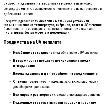
скорост и здравина
– втвърдяват се в рамките на няколко
секунди до минути, в зависимост от интензитета на излъчването и
дебелината на слоя.
След втвърдяване са
химически и механично устойчиви
,
издържат на
високи температури, вибрации, влага и UV лъчение
.
Освен това те не се изпаряват, не оставят остатъци и създават
чиста връзка без мехурчета и деформации
.
Предимства на UV лепилата
Незабавно втвърдяване
след облъчване с UV светлина
Възможност за прецизно позициониране преди
втвърдяване
Висока здравина и дълготрайност на съединението
Оптична прозрачност
– идеална за стъкло, пластмаси и
дизайнерски приложения
Без мирис и разтворители
, екологично щадящо решение
Подходящо за автоматизирани процеси и прецизно