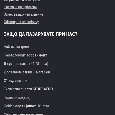
Наемане на принтери
Заместващо изпълнение
Odstoupení od smlouvy
ЗАЩО ДА ПАЗАРУВАТЕ ПРИ НАС?
Най-ниска
цени
Най-големият
асортимент
Бърз
доставка (24-48 часа)
Доставяме в цяла
България
21 години
опит
Експертни съвети
БЕЗПЛАТНО
Полезен подход
Golden
сертификат
Heureka
Сейф
онлайн плащания