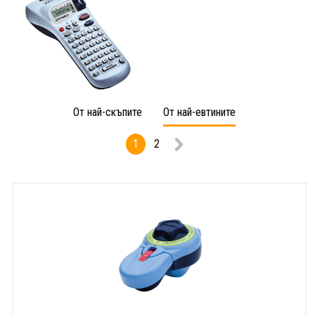
От най-скъпите
От най-евтините
1
2