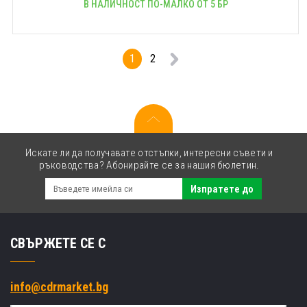
В НАЛИЧНОСТ ПО-МАЛКО ОТ 5 БР
1
2
Искате ли да получавате отстъпки, интересни съвети и
ръководства? Абонирайте се за нашия бюлетин.
Изпратете до
СВЪРЖЕТЕ СЕ С
info@cdrmarket.bg