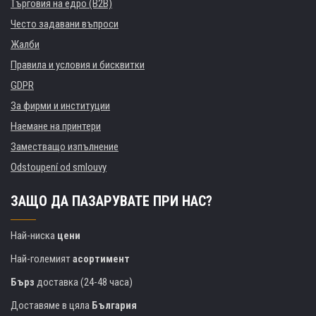
Търговия на едро (B2B)
Често задавани въпроси
Жалби
Правила и условия и бисквитки
GDPR
За фирми и институции
Наемане на принтери
Заместващо изпълнение
Odstoupení od smlouvy
ЗАЩО ДА ПАЗАРУВАТЕ ПРИ НАС?
Най-ниска
цени
Най-големият
асортимент
Бърз
доставка (24-48 часа)
Доставяме в цяла
България