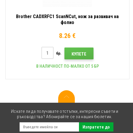
Brother CADXRFC1 ScanNCut, нож за развивач на
фолио
8.26 €
бр.
КУПЕТЕ
В НАЛИЧНОСТ ПО-МАЛКО ОТ 5 БР
Искате ли да получавате отстъпки, интересни съвети и
ръководства? Абонирайте се за нашия бюлетин.
Изпратете до