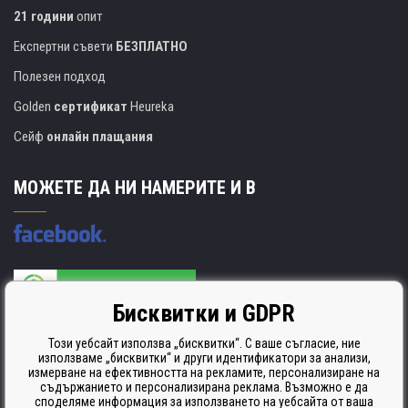
21 години
опит
Експертни съвети
БЕЗПЛАТНО
Полезен подход
Golden
сертификат
Heureka
Сейф
онлайн плащания
МОЖЕТЕ ДА НИ НАМЕРИТЕ И В
Бисквитки и GDPR
Производителят на касети е сертифициран
ISO 9001. ISO 14001 и STMC.
Този уебсайт използва „бисквитки“. С ваше съгласие, ние
използваме „бисквитки“ и други идентификатори за анализи,
измерване на ефективността на рекламите, персонализиране на
съдържанието и персонализирана реклама. Възможно е да
споделяме информация за използването на уебсайта от ваша