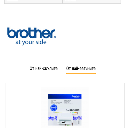
От най-скъпите
От най-евтините