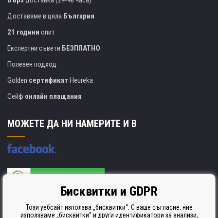
Бърз
доставка (24-48 часа)
Доставяме в цяла
България
21 години
опит
Експертни съвети
БЕЗПЛАТНО
Полезен подход
Golden
сертификат
Heureka
Сейф
онлайн плащания
МОЖЕТЕ ДА НИ НАМЕРИТЕ И В
Бисквитки и GDPR
Производителят на касети е сертифициран
ISO 9001. ISO 14001 и STMC.
Този уебсайт използва „бисквитки“. С ваше съгласие, ние
използваме „бисквитки“ и други идентификатори за анализи,