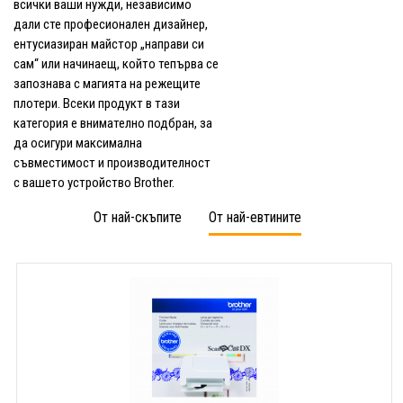
всички ваши нужди, независимо
дали сте професионален дизайнер,
ентусиазиран майстор „направи си
сам“ или начинаещ, който тепърва се
запознава с магията на режещите
плотери. Всеки продукт в тази
категория е внимателно подбран, за
да осигури максимална
съвместимост и производителност
с вашето устройство Brother.
От най-скъпите
От най-евтините