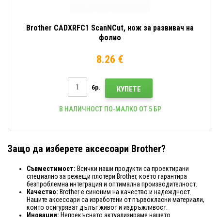
Brother CADXRFC1 ScanNCut, нож за развивач на
фолио
8.26 €
бр.
КУПЕТЕ
В НАЛИЧНОСТ ПО-МАЛКО ОТ 5 БР
Защо да изберете аксесоари Brother?
Съвместимост:
Всички наши продукти са проектирани
специално за режещи плотери Brother, което гарантира
безпроблемна интеграция и оптимална производителност.
Качество:
Brother е синоним на качество и надеждност.
Нашите аксесоари са изработени от първокласни материали,
които осигуряват дълъг живот и издръжливост.
Иновации:
Непрекъснато актуализираме нашето