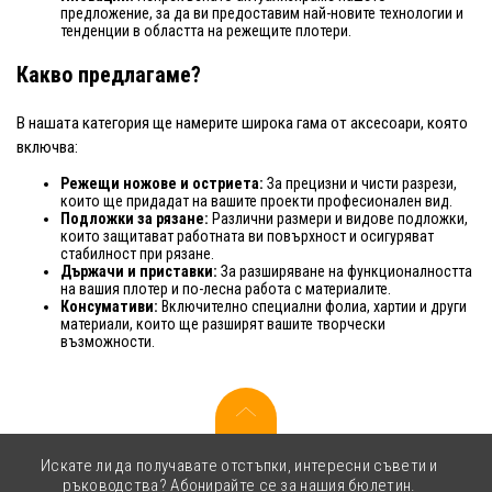
предложение, за да ви предоставим най-новите технологии и
тенденции в областта на режещите плотери.
Какво предлагаме?
В нашата категория ще намерите широка гама от аксесоари, която
включва:
Режещи ножове и остриета:
За прецизни и чисти разрези,
които ще придадат на вашите проекти професионален вид.
Подложки за рязане:
Различни размери и видове подложки,
които защитават работната ви повърхност и осигуряват
стабилност при рязане.
Държачи и приставки:
За разширяване на функционалността
на вашия плотер и по-лесна работа с материалите.
Консумативи:
Включително специални фолиа, хартии и други
материали, които ще разширят вашите творчески
възможности.
Искате ли да получавате отстъпки, интересни съвети и
ръководства? Абонирайте се за нашия бюлетин.