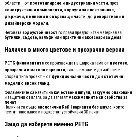
области – от
прототипиране и индустриални части
, през
конструктивни компоненти, корпуси за електроника,
държачи, пълнежи и свързващи части
, до
декоративни и
дизайнерски модели
.
Неговата
водоустойчивост
го прави предпочитан материал за
бутилки, съдове, калъфи или практични аксесоари за дома
.
Наличен в много цветове и прозрачни версии
PETG филаментите
се произвеждат в широка гама от
цветове,
прозрачни и матови варианти
, така че можете да изберете
според типа проект – от
функционални части
до
естетични
модели с висок гланц
.
Филаментите са навити на
качествени шпули, вакуумно опаковани
и защитени от влага, за да запазят
максималните си свойства за
печат
.
Налични са също
екологични Refill варианти без шпула
, които
пестят пластмаса и подкрепят устойчивия 3D печат.
Защо да изберете именно PETG