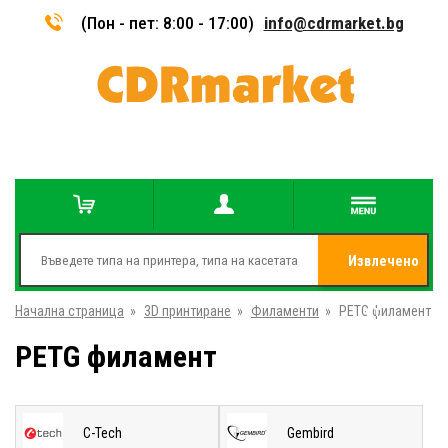
(Пон - пет: 8:00 - 17:00)
info@cdrmarket.bg
Извлечено
Начална страница
»
3D принтиране
»
Филаменти
»
PETG филамент
от
PETG филамент
C-Tech
Gembird