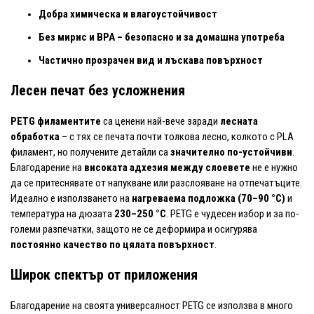
Добра химическа и влагоустойчивост
Без мирис и BPA – безопасно и за домашна употреба
Частично прозрачен вид и лъскава повърхност
Лесен печат без усложнения
PETG филаментите
са ценени най-вече заради
лесната
обработка
– с тях се печата почти толкова лесно, колкото с PLA
филамент, но получените детайли са
значително по-устойчиви
.
Благодарение на
високата адхезия между слоевете
не е нужно
да се притеснявате от напукване или разслояване на отпечатъците.
Идеално е използването на
нагреваема подложка (70–90 °C)
и
температура на дюзата
230–250 °C
. PETG е чудесен избор и за по-
големи разпечатки, защото не се деформира и осигурява
постоянно качество по цялата повърхност
.
Широк спектър от приложения
Благодарение на своята универсалност PETG се използва в много