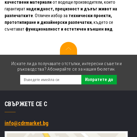
качествени материали
от водещи производители, които
гарантират
надеждност, прецизност и дълъг живот на
разпечатките
. Отличен избор за
технически проекти,
прототипиране и дизайнерски разпечатки
, където се
съчетават
функционалност и естетичен външен вид
.
Искате ли да получавате отстъпки, интересни съвети и
ръководства? Абонирайте се за нашия бюлетин.
Изпратете до
СВЪРЖЕТЕ СЕ С
info@cdrmarket.bg