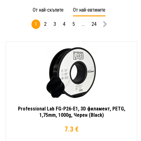
филамент,
филамент,
филам
От най-скъпите
От най-евтините
PETG,
PETG,
PETG,
1,75mm,
1,75mm,
1,75m
1
2
3
4
5
...
24
1000g,
1000g,
1000g
Черен
Черен
Бял
(Black)
(Black)
(White
Professional Lab FG-P26-E1, 3D филамент, PETG,
1,75mm, 1000g, Черен (Black)
7.3 €