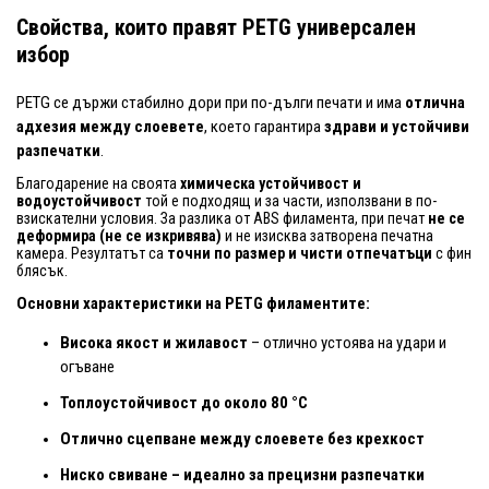
Свойства, които правят PETG универсален
избор
PETG се държи стабилно дори при по-дълги печати и има
отлична
адхезия между слоевете
, което гарантира
здрави и устойчиви
разпечатки
.
Благодарение на своята
химическа устойчивост и
водоустойчивост
той е подходящ и за части, използвани в по-
взискателни условия. За разлика от ABS филамента, при печат
не се
деформира (не се изкривява)
и не изисква затворена печатна
камера. Резултатът са
точни по размер и чисти отпечатъци
с фин
блясък.
Основни характеристики на PETG филаментите:
Висока якост и жилавост
– отлично устоява на удари и
огъване
Топлоустойчивост до около 80 °C
Отлично сцепване между слоевете без крехкост
Ниско свиване – идеално за прецизни разпечатки