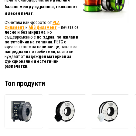
баланс между здравина, гъвкавост
и лесен печат
.
Съчетава най-доброто от
PLA
филамент
и
ABS филамент
– печата се
лесно и без миризма
, но
същевременно е
по-здрав, по-жилав и
по-устойчив на топлина
. PETG е
идеален както за
начинаещи
, така и за
напреднали потребители
, които се
нуждаят от
надежден материал за
функционални и естетични
разпечатки
.
Топ продукти
Smart
Professional
Profe
Print
Lab
Lab
FG-
FG-
FG-
S26-
P26-
P27-
E1,
E1,
E1,
3D
3D
3D