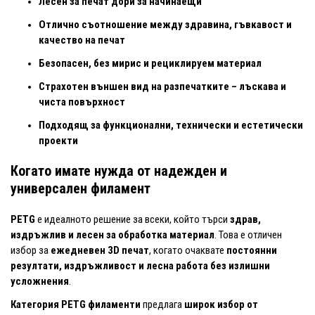
Лесен за печат дори за начинаещи
Отлично съотношение между здравина, гъвкавост и
качество на печат
Безопасен, без мирис и рециклируем материал
Страхотен външен вид на разпечатките – лъскава и
чиста повърхност
Подходящ за функционални, технически и естетически
проекти
Когато имате нужда от надежден и
универсален филамент
PETG
е идеалното решение за всеки, който търси
здрав,
издръжлив и лесен за обработка материал
. Това е отличен
избор за
ежедневен 3D печат
, когато очаквате
постоянни
резултати, издръжливост и лесна работа без излишни
усложнения
.
Категория PETG филаменти
предлага
широк избор от