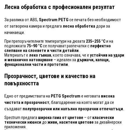
Лесна обработка с професионален резултат
За разлика от ABS,
Spectrum PETG
се печата без необходимост
от затворена камера и предлага
лесна обработка
дори за
начинаещи.
При препоръчителните температури на дюзата
235–255 °C
и на
подложката
75–90 °C
се получават разпечатки с
перфектно
слепване на слоевете и чисти детайли
.
Материалът е
леко гъвкав
, което означава, че е
устойчив на удари
и механично натоварване
– идеален за
държачи, капаци,
функционални части и прототипи
.
Прозрачност, цветове и качество на
повърхността
Едно от предимствата на
PETG Spectrum
е неговата
висока
чистота и прозрачност
, благодарение на която могат да се
създават
полупрозрачни или напълно прозрачни отпечатъци
.
Spectrum предлага
широка гама от цветове
– от
класически
технически нюанси
до
живи, наситени цветове
за дизайнерски
приложения.