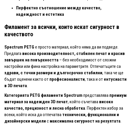
Перфектно съотношение между качество,
надеждност и естетика
Филамент за всички, които искат сигурност в
качеството
Spectrum PETG
е просто материал, който няма да ви подведе.
Предлага
висока производителност, стабилен печат и красив
завършек на повърхността
– без необходимост от сложни
настройки или фина настройка на параметрите. Отпечатъците са
здрави, с точни размери и дългосрочно стабилни
, така че ще
бъдат оценени както от
професионалисти
, така и от
ентусиасти
в 3D печата
.
Категорията PETG филаменти Spectrum
представлява
премиум
материал за надежден 3D печат
, който съчетава
високо
качество, прецизност и лесна обработка
. Перфектен избор за
всеки, който иска да отпечатва
технически, функционални и
дизайнерски модели
с
максимална сигурност на резултата
.