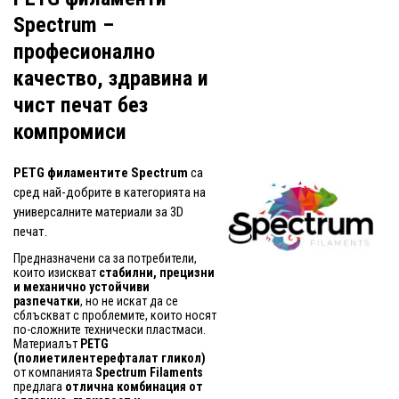
Spectrum –
професионално
качество, здравина и
чист печат без
компромиси
PETG филаментите Spectrum
са
сред най-добрите в категорията на
универсалните материали за 3D
печат.
Предназначени са за потребители,
които изискват
стабилни, прецизни
и механично устойчиви
разпечатки
, но не искат да се
сблъскват с проблемите, които носят
по-сложните технически пластмаси.
Материалът
PETG
(полиетилентерефталат гликол)
от компанията
Spectrum Filaments
предлага
отлична комбинация от