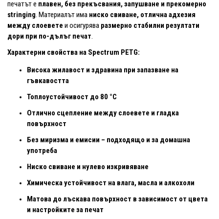
печатът е
плавен, без прекъсвания, запушване и прекомерно
stringing
. Материалът има
ниско свиване, отлична адхезия
между слоевете
и осигурява
размерно стабилни резултати
дори при по-дълъг печат
.
Характерни свойства на Spectrum PETG:
Висока жилавост и здравина при запазване на
гъвкавостта
Топлоустойчивост до 80 °C
Отлично сцепление между слоевете и гладка
повърхност
Без миризма и емисии – подходящо и за домашна
употреба
Ниско свиване и нулево изкривяване
Химическа устойчивост на влага, масла и алкохоли
Матова до лъскава повърхност в зависимост от цвета
и настройките за печат