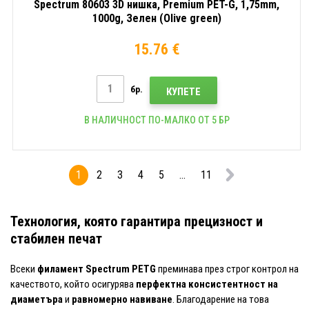
Spectrum 80603 3D нишка, Premium PET-G, 1,75mm,
1000g, Зелен (Olive green)
15.76 €
бр.
КУПЕТЕ
В НАЛИЧНОСТ ПО-МАЛКО ОТ 5 БР
1
2
3
4
5
...
11
Технология, която гарантира прецизност и
стабилен печат
Всеки
филамент Spectrum PETG
преминава през строг контрол на
качеството, който осигурява
перфектна консистентност на
диаметъра
и
равномерно навиване
. Благодарение на това