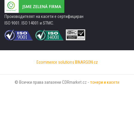
Производителят на касети е сертифициран
ISO 9001. ISO 14001 и STMC.
Ecommerce solutions
BINARGON.cz
© Всички права запазени CDRmarket.cz -
тонери и касети