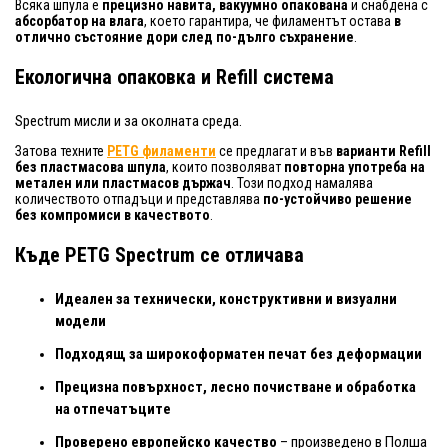
Всяка шпула е
прецизно навита, вакуумно опакована
и снабдена с
абсорбатор на влага
, което гарантира, че филаментът остава
в
отлично състояние дори след по-дълго съхранение
.
Екологична опаковка и Refill система
Spectrum мисли и за околната среда.
Затова техните
PETG филаменти
се предлагат и във
варианти Refill
без пластмасова шпула
, които позволяват
повторна употреба на
метален или пластмасов държач
. Този подход намалява
количеството отпадъци и представлява
по-устойчиво решение
без компромиси в качеството
.
Къде PETG Spectrum се отличава
Идеален за технически, конструктивни и визуални
модели
Подходящ за широкоформатен печат без деформации
Прецизна повърхност, лесно почистване и обработка
на отпечатъците
Проверено европейско качество
– произведено в Полша