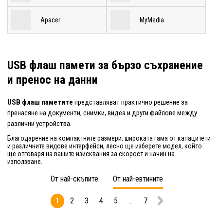
Apacer
MyMedia
USB флаш памети за бързо съхранение
и пренос на данни
USB флаш паметите
представляват практично решение за
пренасяне на документи, снимки, видеа и други файлове между
различни устройства.
Благодарение на компактните размери, широката гама от капацитети
и различните видове интерфейси, лесно ще изберете модел, който
ще отговаря на вашите изисквания за скорост и начин на
използване.
От най-скъпите
От най-евтините
1
2
3
4
5
...
7