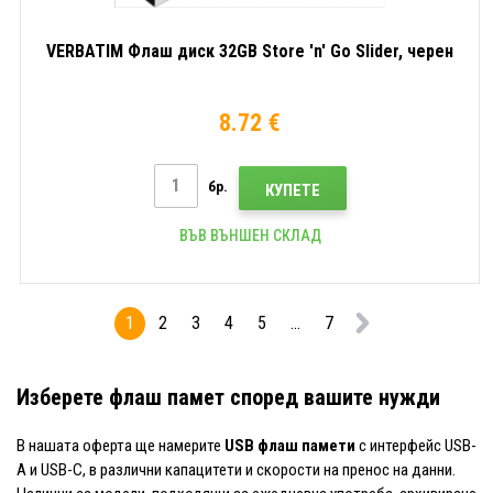
VERBATIM Флаш диск 32GB Store 'n' Go Slider, черен
8.72 €
бр.
КУПЕТЕ
ВЪВ ВЪНШЕН СКЛАД
1
2
3
4
5
...
7
Изберете флаш памет според вашите нужди
В нашата оферта ще намерите
USB флаш памети
с интерфейс USB-
A и USB-C, в различни капацитети и скорости на пренос на данни.