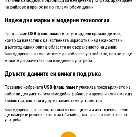
Налични са модели, подходящи за ежедневна употреба, архивиране
на файлове и пренос на по-големи обеми данни.
Надеждни марки и модерни технологии
Предлагаме
USB флаш памети
от утвърдени производители,
които са известни с качествената изработка, надеждността и
дългогодишния опит в областта на съхранението на данни.
Благодарение на това можете да изберете устройство, на което ще
можете да разчитате при ежедневна употреба.
Дръжте данните си винаги под ръка
Правилно избраната
USB флаш памет
улеснява прехвърлянето на
работни документи, мултимедийни файлове и архивни копия между
компютри, лаптопи и други съвместими устройства.
Благодарение на широката гама от капацитети и изпълнения лесно
ще намерите решение както за обичайна, така и за по-взискателна
употреба.