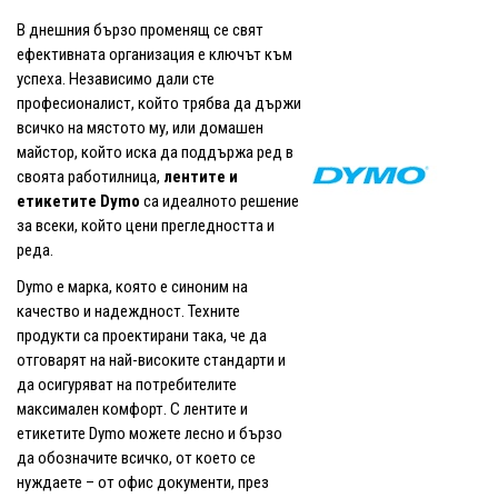
В днешния бързо променящ се свят
ефективната организация е ключът към
успеха. Независимо дали сте
професионалист, който трябва да държи
всичко на мястото му, или домашен
майстор, който иска да поддържа ред в
своята работилница,
лентите и
етикетите Dymo
са идеалното решение
за всеки, който цени прегледността и
реда.
Dymo е марка, която е синоним на
качество и надеждност. Техните
продукти са проектирани така, че да
отговарят на най-високите стандарти и
да осигуряват на потребителите
максимален комфорт. С лентите и
етикетите Dymo можете лесно и бързо
да обозначите всичко, от което се
нуждаете – от офис документи, през