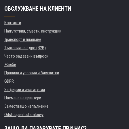
ОБСЛУЖВАНЕ НА КЛИЕНТИ
Контакти
Напътствия, съвети, инструкции
Транспорт и плащане
Търговия на едро (B2B)
Често задавани въпроси
Жалби
Правила и условия и бисквитки
GDPR
За фирми и институции
Наемане на принтери
Заместващо изпълнение
Odstoupení od smlouvy
ЗАЩО ДА ПАЗАРУВАТЕ ПРИ НАС?