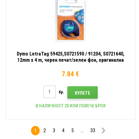
Dymo LetraTag 59425,S0721590 / 91204, S0721640,
12mm x 4 m, черен печат/зелен фон, оригинална
лента
7.84 €
бр.
КУПЕТЕ
В НАЛИЧНОСТ 20 ИЛИ ПОВЕЧЕ БРОЯ
1
2
3
4
5
...
33