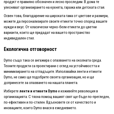
продукт е правилно обозначен и лесно проследим. В дома те
улесняват организирането на кухнята, гаража или детската стая.
Освен това, благодарение на широката гама от цветове и размери,
можете да персонализирате своите етикети точно според вашите
нужди и вкус. От класически черно-бели етикети до цветни
варианти, които ще придадат на вашето пространство
индивидуален стил.
Екологична отговорност
Dymo също така се ангажира с опазването на околната среда.
Техните продукти са проектирани с оглед на устойчивостта и
минимизирането на отпадъците. Използвайки ленти и етикети
Dymo, не само ще подобрите своята организация, но и ще
допринесете за опазването на нашата планета.
Изберете
ленти и етикети Dymo
и изживейте революция в
организацията. С тяхна помощ вашият свят ще бъде по-прегледен,
по-ефективен и по-стилен. Вдъхновете се от качеството и
иновациите, които Dymo внася в ежедневието.