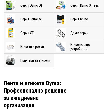
Серия Dymo D1
Серия Dymo Omega
Серия LetraTag
Серия Rhino
Серия XTL
Други серии
Етикетиращо
Етикети и ролки
устройство
Принтери за етикети
Ленти и етикети Dymo:
Професионално решение
за ежедневна
организация