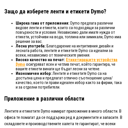
Защо да изберете ленти и етикети Dymo?
Широка гама от приложения:
Dymo предлага различни
видове ленти и етикети, които са подходящи за различни
повърхности и условия. Независимо дали имате нужда от
етикети, устойчиви на вода, топлина или химикали, Dymo има
решение за вас.
Лесна употреба:
Благодарение на интуитивния дизайн и
лесната работа, лентите и етикетите Dymo са идеални за
всеки, независимо от техническите умения.
Високо качество на печат:
Етикетиращите устройства
Dymo
осигуряват ясен и четлив печат, който гарантира, че
вашите етикети винаги ще бъдат лесни за четене.
Икономичен избор:
Лентите и етикетите Dymo са на
достъпна цена и предлагат отлично съотношение цена/
качество, което ги прави идеален избор както за фирми, така
и за отделни потребители.
Приложение в различни области
Лентите и етикетите Dymo намират приложение в много области. В
офиса те помагат да се поддържа ред в документите и запасите. В
складовете и производствените халета те гарантират, че всеки