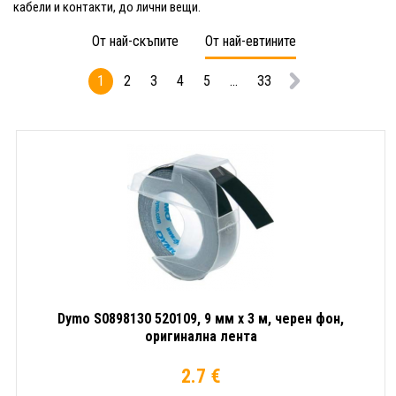
кабели и контакти, до лични вещи.
От най-скъпите
От най-евтините
1
2
3
4
5
...
33
Dymo S0898130 520109, 9 мм x 3 м, черен фон,
оригинална лента
2.7 €