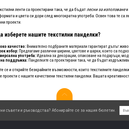
кстилни ленти са проектирани така, че да бъдат
лесни за използване
и
формата и цвета си дори след многократна употреба. Освен това те са л
ни проекти.
а изберете нашите текстилни панделки?
око качество:
Внимателно подбраните материали гарантират дълъг живо
ок избор:
Предлагаме различни ширини, цветове и шарки, които са подхо
версална употреба:
Идеална за декорации, опаковане на подаръци, модн
на поддръжка:
Панделките са проектирани така, че да бъдат издръжливи
е се и открийте безкрайните възможности, които текстилните панделки
е проекти с нашите качествени текстилни панделки. Вашата креативност
сни съвети и ръководства? Абонирайте се за нашия бюлетин.