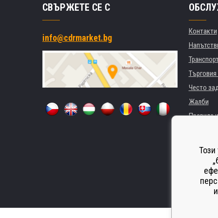
СВЪРЖЕТЕ СЕ С
ОБСЛУ
Контакти
info@cdrmarket.bg
Напътстви
Транспор
Търговия 
Често за
Жалби
Правила и
GDPR
За фирми 
Този
Наемане 
„
ефе
Замества
перс
Odstoupen
и