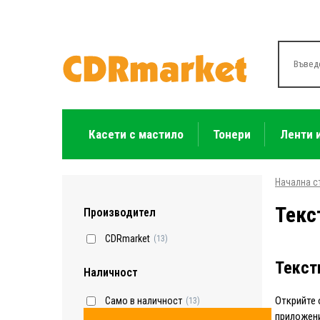
Касети с мастило
Тонери
Ленти 
Начална с
Текс
Производител
CDRmarket
(13)
Текст
Наличност
Открийте 
Само в наличност
(13)
приложени