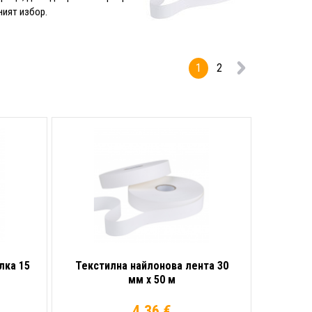
ният избор.
1
2
лка 15
Текстилна найлонова лента 30
мм x 50 м
4.36 €