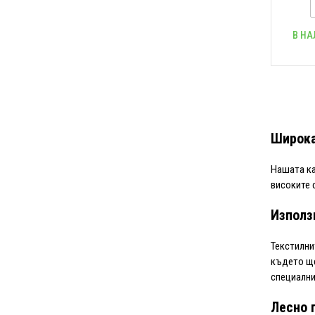
В НА
Широка
Нашата ка
високите 
Използ
Текстилни
където ще
специални
Лесно 