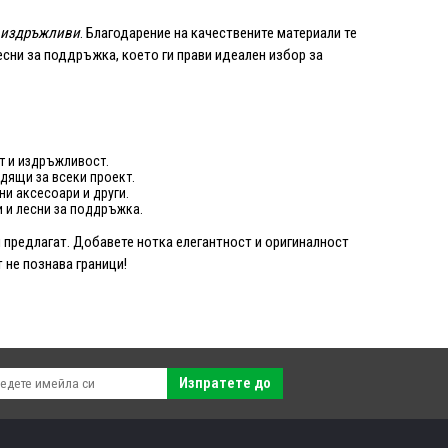
издръжливи
. Благодарение на качествените материали те
есни за поддръжка, което ги прави идеален избор за
т и издръжливост.
дящи за всеки проект.
и аксесоари и други.
 и лесни за поддръжка.
 предлагат. Добавете нотка елегантност и оригиналност
 не познава граници!
Изпратете до