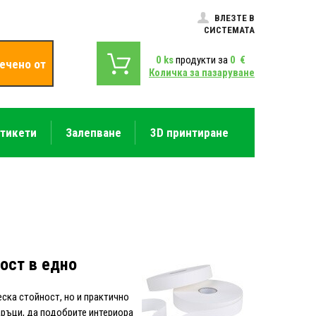
ВЛЕЗТЕ В
СИСТЕМАТА
0
ks
продукти за
0
€
ечено от
Количка за пазаруване
етикети
Залепване
3D принтиране
ост в едно
еска стойност, но и практично
аръци, да подобрите интериора