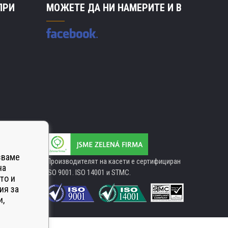
ПРИ
МОЖЕТЕ ДА НИ НАМЕРИТЕ И В
зваме
Производителят на касети е сертифициран
на
ISO 9001. ISO 14001 и STMC.
то и
ия за
и,