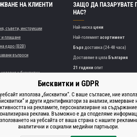
ЖВАНЕ НА КЛИЕНТИ
ЗАЩО ДА ПАЗАРУВАТЕ 
НАС?
Най-ниска
цени
я, съвети, инструкции
т и плащане
Най-големият
асортимент
на едро (B2B)
Бърз
доставка (24-48 часа)
давани въпроси
Доставяме в цяла
България
21 години
опит
 условия и бисквитки
Експертни съвети
БЕЗПЛАТНО
Бисквитки и GDPR
Полезен подход
и институции
 уебсайт използва „бисквитки“. С ваше съгласие, ние изпол
Golden
сертификат
Heureka
на принтери
бисквитки“ и други идентификатори за анализи, измерване 
ктивността на рекламите, персонализиране на съдържание
Сейф
онлайн плащания
що изпълнение
онализирана реклама. Възможно е да споделяме информац
í od smlouvy
зползването на уебсайта от ваша страна с нашите рекламн
аналитични и социални медийни партньори.