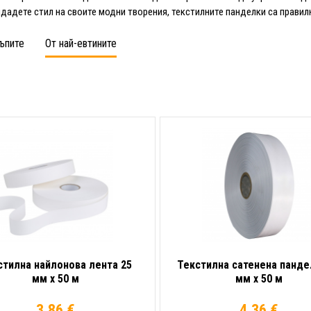
идадете стил на своите модни творения, текстилните панделки са правил
ъпите
От най-евтините
стилна найлонова лента 25
Текстилна сатенена панде
мм x 50 м
мм x 50 м
3.86 €
4.36 €