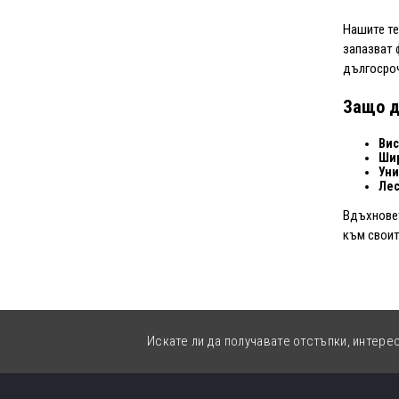
Нашите те
запазват 
дългосроч
Защо д
Вис
Шир
Уни
Лес
Вдъхновет
към своит
Искате ли да получавате отстъпки, интере