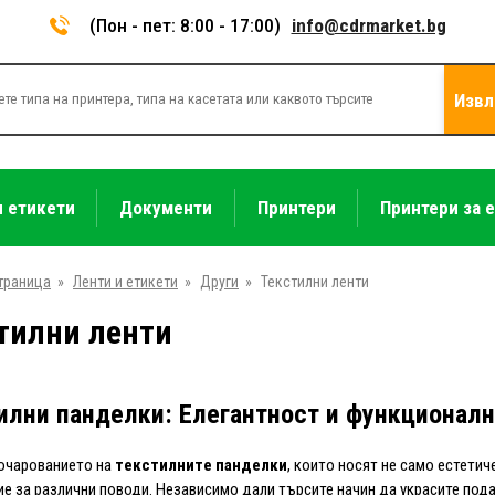
(Пон - пет: 8:00 - 17:00)
info@cdrmarket.bg
Извл
и етикети
Документи
Принтери
Принтери за 
траница
»
Ленти и етикети
»
Други
»
Текстилни ленти
тилни ленти
илни панделки: Елегантност и функционалн
очарованието на
текстилните панделки
, които носят не само естетич
е за различни поводи. Независимо дали търсите начин да украсите под