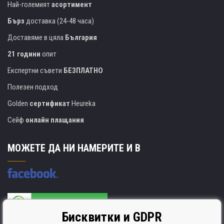
Най-големият
асортимент
Бърз
доставка (24-48 часа)
Доставяме в цяла
България
21 години
опит
Експертни съвети
БЕЗПЛАТНО
Полезен подход
Golden
сертификат
Heureka
Сейф
онлайн плащания
МОЖЕТЕ ДА НИ НАМЕРИТЕ И В
Бисквитки и GDPR
Производителят на касети е сертифициран