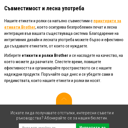
Съвместимост и лесна употреба
Нашите етикети и ролки са напълно съвместими с
принтерите за
етикети Brother
, което осигурява безпроблемен печат и лесна
интеграция във вашата съществуваща система. Благодарение на
интуитивния дизайн и лесната употреба можете бързо и ефективно
да създавате етикетите, от които се нуждаете.
Изберете
етикети и ролки Brother
и се насладете на качество, на
което можете да разчитате. Спестете време, повишете
ефективността и организирайте пространството си с нашите
надеждни продукти. Поръчайте още днес и се убедете сами в
предимствата, които нашите етикети и ролки ви носят.
Искате ли да получавате отстъпки, интересни съвети и
ръководства? Абонирайте се за нашия бюлетин.
Изпратете до