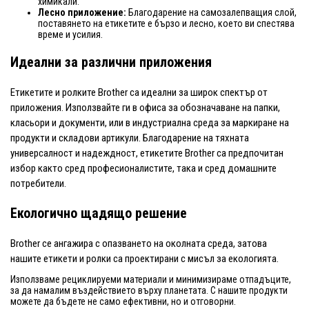
химикали.
Лесно приложение:
Благодарение на самозалепващия слой,
поставянето на етикетите е бързо и лесно, което ви спестява
време и усилия.
Идеални за различни приложения
Етикетите и ролките Brother са идеални за широк спектър от
приложения. Използвайте ги в офиса за обозначаване на папки,
класьори и документи, или в индустриална среда за маркиране на
продукти и складови артикули. Благодарение на тяхната
универсалност и надеждност, етикетите Brother са предпочитан
избор както сред професионалистите, така и сред домашните
потребители.
Екологично щадящо решение
Brother се ангажира с опазването на околната среда, затова
нашите етикети и ролки са проектирани с мисъл за екологията.
Използваме рециклируеми материали и минимизираме отпадъците,
за да намалим въздействието върху планетата. С нашите продукти
можете да бъдете не само ефективни, но и отговорни.