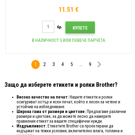
11.51 €
бр.
КУПЕТЕ
В НАЛИЧНОСТ 5 ИЛИ ПОВЕЧЕ ПАРЧЕТА
1
2
3
4
5
...
9
Защо да изберете етикети и ролки Brother?
Високо качество на печат:
Нашите етикети и ролки
осигуряват остър и ясен печат, който е лесен за четене и
устойчив на избледняване.
Широка гама от размери и цветове:
Предлагаме различни
размери и цветове, за да можете лесно да намерите
правилния етикет за вашите специфични нужди.
Издръжливост:
Етикетите Brother са проектирани да
издържат на тежки условия, включително влага, топлина и