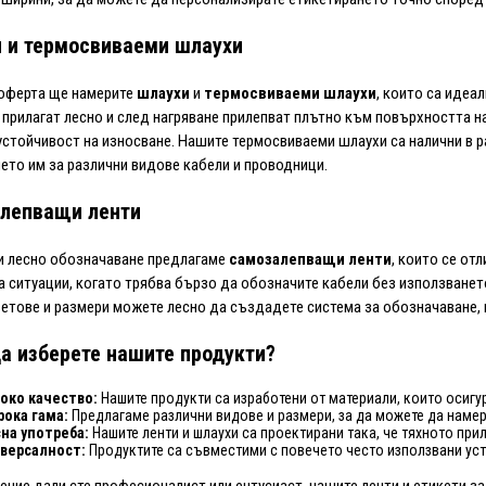
 и термосвиваеми шлаухи
оферта ще намерите
шлаухи
и
термосвиваеми шлаухи
, които са идеа
 прилагат лесно и след нагряване прилепват плътно към повърхността на
устойчивост на износване. Нашите термосвиваеми шлаухи са налични в 
ето им за различни видове кабели и проводници.
лепващи ленти
и лесно обозначаване предлагаме
самозалепващи ленти
, които се от
а ситуации, когато трябва бързо да обозначите кабели без използванет
ветове и размери можете лесно да създадете система за обозначаване, 
а изберете нашите продукти?
око качество:
Нашите продукти са изработени от материали, които осиг
ока гама:
Предлагаме различни видове и размери, за да можете да намери
на употреба:
Нашите ленти и шлаухи са проектирани така, че тяхното пр
версалност:
Продуктите са съвместими с повечето често използвани уст
ение дали сте професионалист или ентусиаст, нашите ленти и етикети 