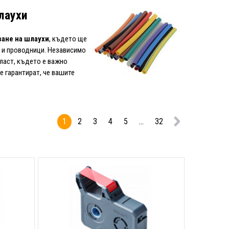
лаухи
ване на шлаухи
, където ще
 и проводници. Независимо
бласт, където е важно
е гарантират, че вашите
1
2
3
4
5
...
32