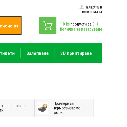
ВЛЕЗТЕ В
СИСТЕМАТА
0
ks
продукти за
0
€
ечено от
Количка за пазаруване
етикети
Залепване
3D принтиране
Принтери за
озалепващи се
термосвиваемо
ти
фолио