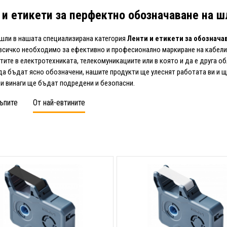
 и етикети за перфектно обозначаване на ш
ли в нашата специализирана категория
Ленти и етикети за обознача
всичко необходимо за ефективно и професионално маркиране на кабели
тите в електротехниката, телекомуникациите или в която и да е друга о
да бъдат ясно обозначени, нашите продукти ще улеснят работата ви и щ
и винаги ще бъдат подредени и безопасни.
ъпите
От най-евтините