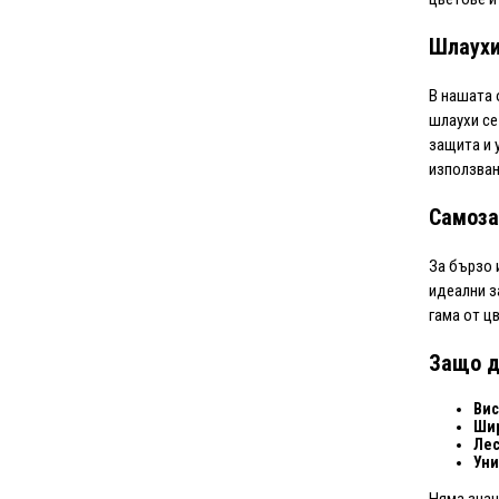
Шлаухи
В нашата 
шлаухи се
защита и 
използван
Самоза
За бързо 
идеални з
гама от ц
Защо д
Вис
Шир
Лес
Уни
Няма знач