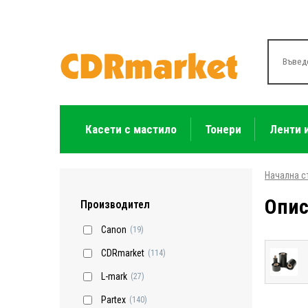
Касети с мастило
Тонери
Ленти 
Начална с
Опис
Производител
Canon
(19)
CDRmarket
(114)
L-mark
(27)
Partex
(140)