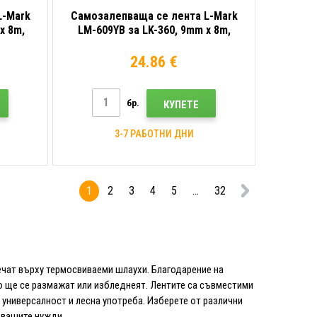
L-Mark
Самозалепваща се лента L-Mark
x 8m,
LM-609YB за LK-360, 9mm x 8m,
Жълт
24.86 €
бр.
КУПЕТЕ
3-7 РАБОТНИ ДНИ
1
2
3
4
5
...
32
печат върху термосвиваеми шлаухи. Благодарение на
то ще се размажат или избледнеят. Лентите са съвместими
а универсалност и лесна употреба. Изберете от различни
 вашите нужди.