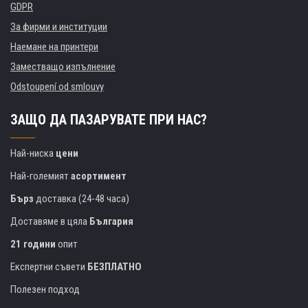
GDPR
За фирми и институции
Наемане на принтери
Заместващо изпълнение
Odstoupení od smlouvy
ЗАЩО ДА ПАЗАРУВАТЕ ПРИ НАС?
Най-ниска
цени
Най-големият
асортимент
Бърз
доставка (24-48 часа)
Доставяме в цяла
България
21 години
опит
Експертни съвети
БЕЗПЛАТНО
Полезен подход