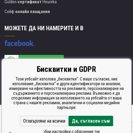
Golden
сертификат
Heureka
Сейф
онлайн плащания
МОЖЕТЕ ДА НИ НАМЕРИТЕ И В
Бисквитки и GDPR
Производителят на касети е сертифициран
ISO 9001. ISO 14001 и STMC.
Този уебсайт използва „бисквитки“. С ваше съгласие, ние
използваме „бисквитки“ и други идентификатори за анализи,
измерване на ефективността на рекламите, персонализиране на
съдържанието и персонализирана реклама. Възможно е да
споделяме информация за използването на уебсайта от ваша
страна с нашите рекламни, аналитични и социални медийни
партньори.
Ecommerce solutions
BINARGON.cz
Отхвърляне на всички
Да, съгласен съм
Подробни настройки с обяснение тук