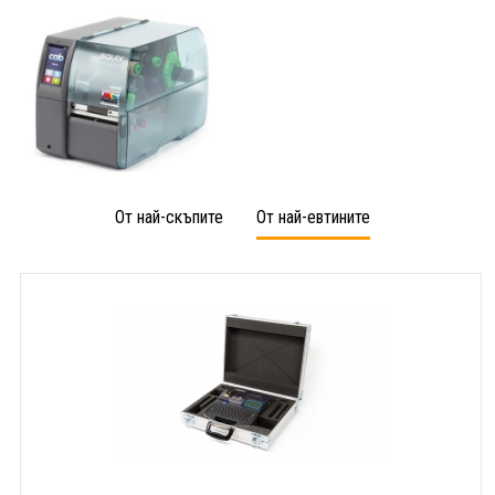
От най-скъпите
От най-евтините