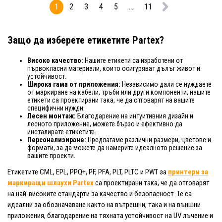
1
2
3
4
5
...
11
Защо да изберете етикетите Partex?
Високо качество:
Нашите етикети са изработени от
първокласни материали, които осигуряват дълъг живот и
устойчивост.
Широка гама от приложения:
Независимо дали се нуждаете
от маркиране на кабели, тръби или други компоненти, нашите
етикети са проектирани така, че да отговарят на вашите
специфични нужди.
Лесен монтаж:
Благодарение на интуитивния дизайн и
лесното приложение, можете бързо и ефективно да
инсталирате етикетите.
Персонализиране:
Предлагаме различни размери, цветове и
формати, за да можете да намерите идеалното решение за
вашите проекти.
Етикетите CML, EPL, PPQ+, PF, PFA, PLT, PLTC и PWT за
принтери за
маркиращи шлаухи Partex
са проектирани така, че да отговарят
на най-високите стандарти за качество и безопасност. Те са
идеални за обозначаване както на вътрешни, така и на външни
приложения, благодарение на тяхната устойчивост на UV лъчение и