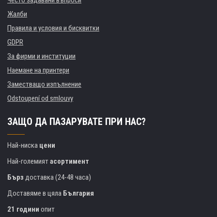
Често задавани въпроси
Жалби
Правила и условия и бисквитки
GDPR
За фирми и институции
Наемане на принтери
Заместващо изпълнение
Odstoupení od smlouvy
ЗАЩО ДА ПАЗАРУВАТЕ ПРИ НАС?
Най-ниска
цени
Най-големият
асортимент
Бърз
доставка (24-48 часа)
Доставяме в цяла
България
21 години
опит