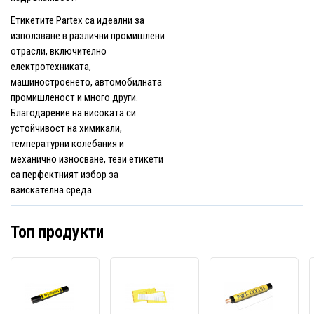
Етикетите Partex са идеални за
използване в различни промишлени
отрасли, включително
електротехниката,
машиностроенето, автомобилната
промишленост и много други.
Благодарение на високата си
устойчивост на химикали,
температурни колебания и
механично износване, тези етикети
са перфектният избор за
взискателна среда.
Топ продукти
Partex
Етикети
Parte
PPQ+10060DN4,
Partex
PWT1
жълт,
PF-
увива