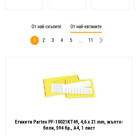
10x60mm,
10021KT49,
етике
330бр.,
4,6
17,8
PPQ+
x
x
етикет
21
33,9
От най-скъпите
От най-евтините
mm,
mm,
жълто-
жълти
1
2
3
4
5
...
11
бели,
3000
594
бр.,
бр.,
ролка
A4,
1
лист
Етикети Partex PF-10021KT49, 4,6 x 21 mm, жълто-
бели, 594 бр., A4, 1 лист