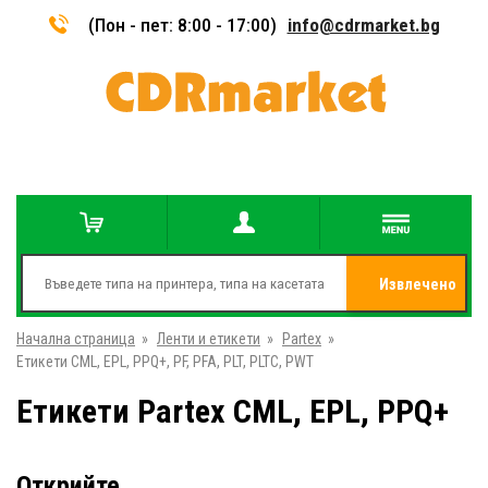
(Пон - пет: 8:00 - 17:00)
info@cdrmarket.bg
Извлечено
Начална страница
»
Ленти и етикети
»
Partex
»
от
Етикети CML, EPL, PPQ+, PF, PFA, PLT, PLTC, PWT
Етикети Partex CML, EPL, PPQ+
Открийте