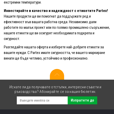
екстремни температури.
Инвестирайте в качество и надеждност с етикетите Partex!
Нашите продукти ще ви помогнат да поддържате ред и
ефективност във вашата работна среда. Независимо дали
работите по малък проект или по голямо промишлено съоръжение,
нашите етикети ще ви осигурят необходимата подкрепа и
сигурност.
Разгледайте нашата оферта и изберете най-добрите етикети за
вашите нужди. С Partex имате сигурността, че вашето маркиране
винаги ще бъде четливо, устойчиво и професионално.
Искате ли да получавате отстъпки, интересни съвети и
ръководства? Абонирайте се за нашия бюлетин.
Изпратете до