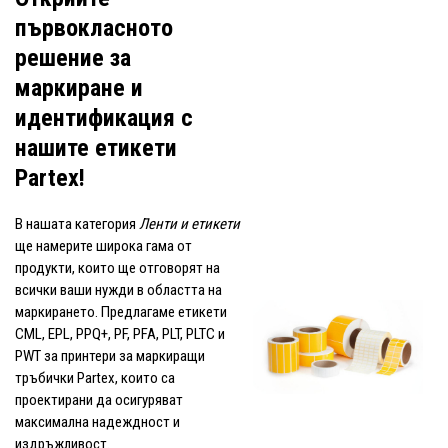
първокласното
решение за
маркиране и
идентификация с
нашите етикети
Partex!
В нашата категория
Ленти и етикети
ще намерите широка гама от
продукти, които ще отговорят на
всички ваши нужди в областта на
маркирането. Предлагаме етикети
CML, EPL, PPQ+, PF, PFA, PLT, PLTC и
PWT за принтери за маркиращи
тръбички Partex, които са
проектирани да осигуряват
максимална надеждност и
издръжливост.