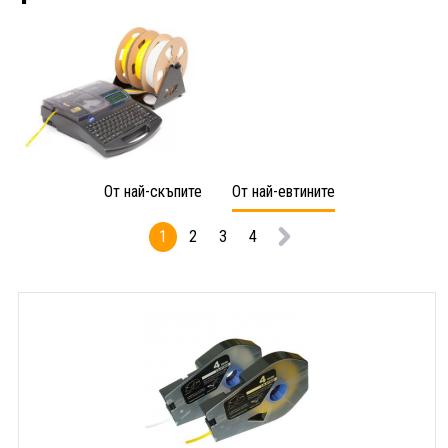
От най-скъпите
От най-евтините
1
2
3
4