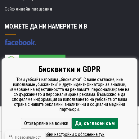
Сейф
онлайн плащания
МОЖЕТЕ ДА НИ НАМЕРИТЕ И В
Бисквитки и GDPR
Производителят на касети е сертифициран
ISO 9001. ISO 14001 и STMC.
Този уебсайт използва „бисквитки“. С ваше съгласие, ние
използваме „бисквитки“ и други идентификатори за анализи,
измерване на ефективността на рекламите, персонализиране на
съдържанието и персонализирана реклама. Възможно е да
споделяме информация за използването на уебсайта от ваша
страна с нашите рекламни, аналитични и социални медийни
партньори.
Ecommerce solutions
BINARGON.cz
Отхвърляне на всички
Да, съгласен съм
Подробни настройки с обяснение тук
Поверителност