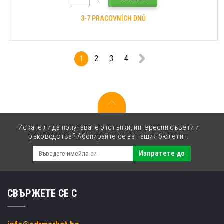
3-7 PRACOVNÍCH DNŮ
1
2
3
4
Искате ли да получавате отстъпки, интересни съвети и
ръководства? Абонирайте се за нашия бюлетин.
Изпратете до
СВЪРЖЕТЕ СЕ С