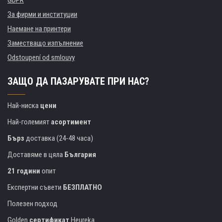
GDPR
За фирми и институции
Наемане на принтери
Заместващо изпълнение
Odstoupení od smlouvy
ЗАЩО ДА ПАЗАРУВАТЕ ПРИ НАС?
Най-ниска
цени
Най-големият
асортимент
Бърз
доставка (24-48 часа)
Доставяме в цяла
България
21 години
опит
Експертни съвети
БЕЗПЛАТНО
Полезен подход
Golden
сертификат
Heureka