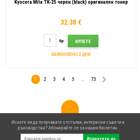
Kyocera Mita TK-25 черен (black) оригинален тонер
32.38 €
бр.
КУПЕТЕ
ОБИКНОВЕНО 2 ДНИ
1
2
3
4
5
...
73
Искате ли да получавате отстъпки, интересни съвети и
ръководства? Абонирайте се за нашия бюлетин.
Изпратете до