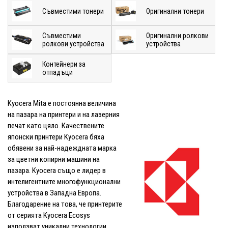
Съвместими тонери
Оригинални тонери
Съвместими
Оригинални ролкови
ролкови устройства
устройства
Контейнери за
отпадъци
Kyocera Mita е постоянна величина
на пазара на принтери и на лазерния
печат като цяло. Качествените
японски принтери Kyocera бяха
обявени за най-надеждната марка
за цветни копирни машини на
пазара. Kyocera също е лидер в
интелигентните многофункционални
устройства в Западна Европа.
Благодарение на това, че принтерите
от серията Kyocera Ecosys
използват уникални технологии,