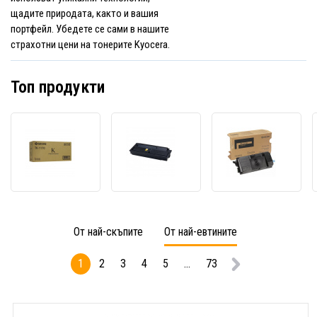
щадите природата, както и вашия
портфейл. Убедете се сами в нашите
страхотни цени на тонерите Kyocera.
Топ продукти
Kyocera
Kyocera
Kyoce
Mita
Mita
Mita
TK-
TK6115
TK-
1170
1T02P10NL0
3190
черен
черен
черен
(black)
(black)
(black
оригинален
оригинален
ориги
От най-скъпите
От най-евтините
тонер
тонер
тонер
1
2
3
4
5
...
73