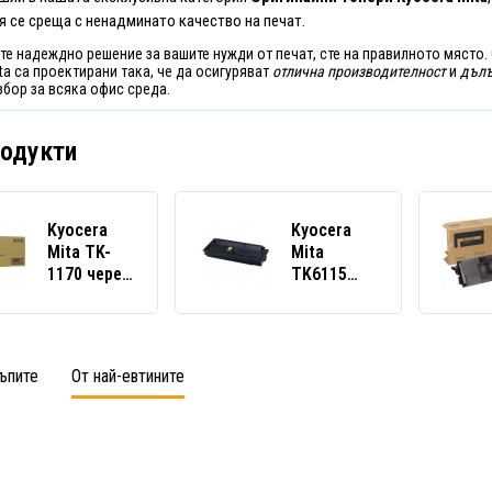
я се среща с ненадминато качество на печат.
те надеждно решение за вашите нужди от печат, сте на правилното място.
ta са проектирани така, че да осигуряват
отлична производителност
и
дълъ
збор за всяка офис среда.
родукти
Kyocera
Kyocera
Mita TK-
Mita
1170 черен
TK6115
(black)
1T02P10NL0
оригинален
черен
тонер
(black)
оригинален
ъпите
От най-евтините
тонер