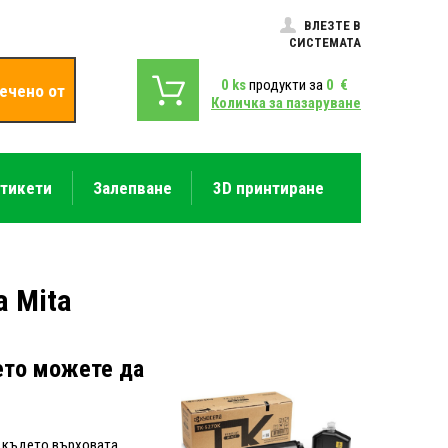
ВЛЕЗТЕ В
СИСТЕМАТА
0
ks
продукти за
0
€
ечено от
Количка за пазаруване
етикети
Залепване
3D принтиране
a Mita
оето можете да
, където върховата