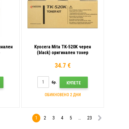
инален
Kyocera Mita TK-520K черен
)
(black) оригинален тонер
34.7 €
бр.
КУПЕТЕ
ОБИКНОВЕНО 2 ДНИ
1
2
3
4
5
...
23