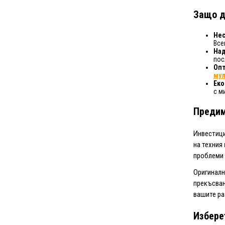
Защо д
Нес
Все
Над
пос
Опт
мул
Еко
с м
Предим
Инвестици
на техния
проблеми 
Оригиналн
прекъсван
вашите ра
Избере