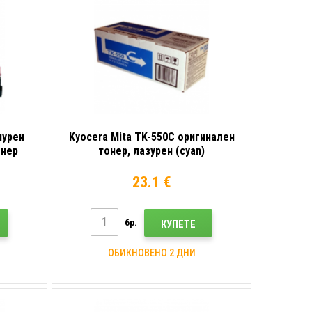
пурен
Kyocera Mita TK-550C оригинален
онер
тонер, лазурен (cyan)
23.1 €
бр.
КУПЕТЕ
ОБИКНОВЕНО 2 ДНИ