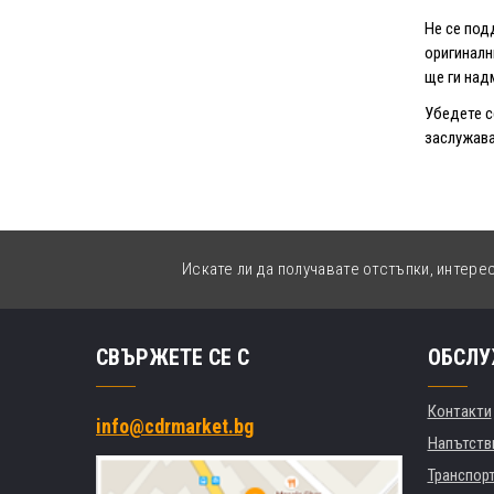
Не се под
оригиналн
ще ги над
Убедете с
заслужава
Искате ли да получавате отстъпки, интере
СВЪРЖЕТЕ СЕ С
ОБСЛУ
Контакти
info@cdrmarket.bg
Напътстви
Транспор