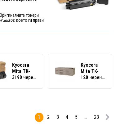
 Оригиналните тонери
г живот
, което ги прави
Kyocera
Kyocera
Mita TK-
Mita TK-
3190 черен
120 черен
(black)
(black)
оригинален
оригинален
тонер
тонер
1
2
3
4
5
...
23