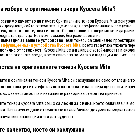
а изберете оригинални тонери Kyocera Mita?
равнимо качество на печат:
Оригиналните тонери Kyocera Mita осигурява
ки документ, който отпечатате, ще изглежда професионално и прецизно.
еждност и последователност:
С оригиналните тонери можете да разчи
ледната страница. Без компромиси, без разочарование.
имизация за вашето устройство:
Тези тонери са специално проектиран
тифункционални устройства Kyocera Mita
, което гарантира тяхната п
логична отговорност:
Kyocera Mita се ангажира с устойчивостта и екол
исъл за околната среда, което означава по-малко отпадъци и по-нисък 
ства на оригиналните тонери Kyocera Mita
ята в оригинални тонери Kyocera Mita си заслужава не само от гледна то
висок капацитет
и
ефективно използване
на тонера ще спестите врем
със съвместимостта и излишните разходи за ремонт на принтера.
ите тонери Kyocera Mita също са
лесни за смяна
, което означава, че 
ия. Независимо дали отпечатвате важни бизнес документи, маркетингови
зпечатки винаги ще изглеждат чудесно.
те качество, което си заслужава