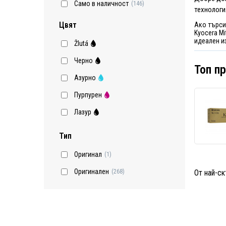
Само в наличност
(146)
технологи
Цвят
Ако търси
Kyocera Mi
идеален и
Žlutá
Черно
Топ п
Азурно
Пурпурен
Лазур
Тип
Оригинал
(1)
Оригинален
От най-ск
(268)