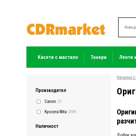
Касети с мастило
Тонери
Ленти 
Начална с
Ориг
Производител
Canon
(1)
Ориги
Kyocera Mita
(269)
разчи
Наличност
Добре дош