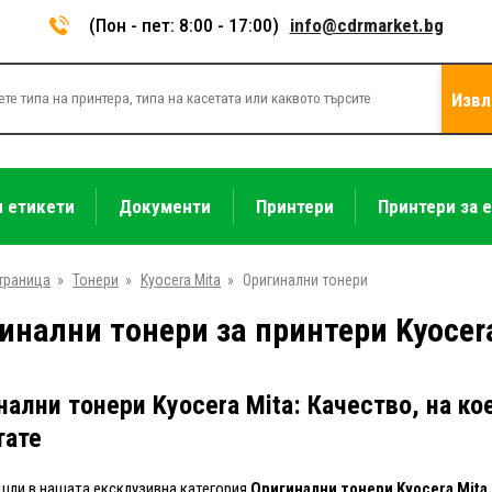
(Пон - пет: 8:00 - 17:00)
info@cdrmarket.bg
Извл
и етикети
Документи
Принтери
Принтери за 
траница
»
Тонери
»
Kyocera Mita
»
Оригинални тонери
инални тонери за принтери Kyocer
нални тонери Kyocera Mita: Качество, на к
тате
ли в нашата ексклузивна категория
Оригинални тонери Kyocera Mita