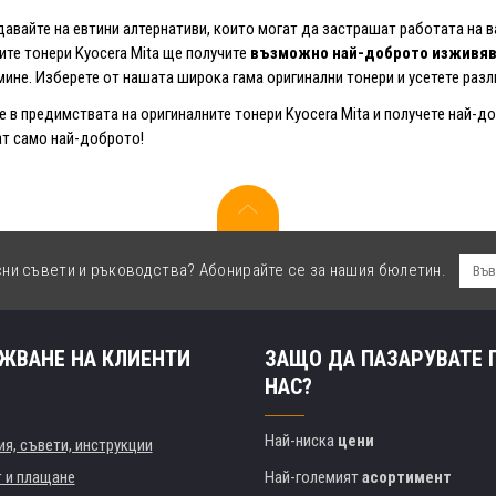
давайте на евтини алтернативи, които могат да застрашат работата на 
ите тонери Kyocera Mita ще получите
възможно най-доброто изживяв
мине. Изберете от нашата широка гама оригинални тонери и усетете раз
е в предимствата на оригиналните тонери Kyocera Mita и получете най-
т само най-доброто!
сни съвети и ръководства? Абонирайте се за нашия бюлетин.
ЖВАНЕ НА КЛИЕНТИ
ЗАЩО ДА ПАЗАРУВАТЕ 
НАС?
Най-ниска
цени
я, съвети, инструкции
т и плащане
Най-големият
асортимент