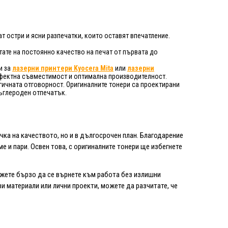
т остри и ясни разпечатки, които оставят впечатление.
тате на постоянно качество на печат от първата до
и за
лазерни принтери Kyocera Mita
или
лазерни
ерфектна съвместимост и оптимална производителност.
огичната отговорност. Оригиналните тонери са проектирани
въглероден отпечатък.
чка на качеството, но и в дългосрочен план. Благодарение
е и пари. Освен това, с оригиналните тонери ще избегнете
можете бързо да се върнете към работа без излишни
 материали или лични проекти, можете да разчитате, че