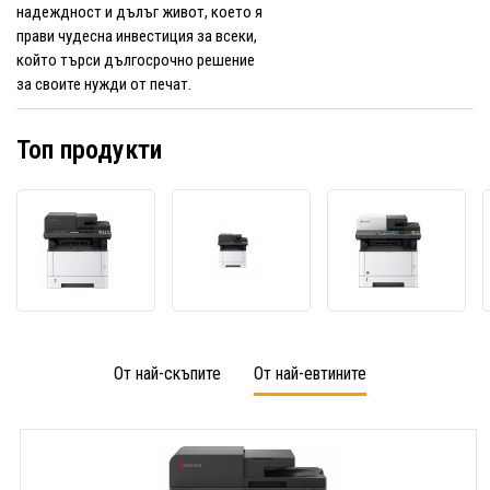
надеждност и дълъг живот, което я
прави чудесна инвестиция за всеки,
който търси дългосрочно решение
за своите нужди от печат.
Топ продукти
Kyocera
Kyocera
Kyoce
ECOSYS
ECOSYS
ECOS
MA4000x
MA4000fx
M273
110C143NL0
110C1B3NL0
1102S
лазерно
лазерно
лазер
многофункционално
многофункционално
много
устройство
устройство
устро
От най-скъпите
От най-евтините