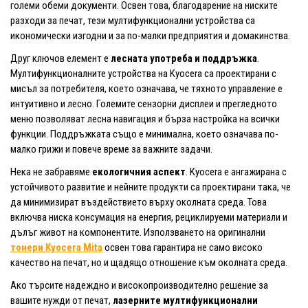
големи обеми документи. Освен това, благодарение на ниските
разходи за печат, тези мултифункционални устройства са
икономически изгодни и за по-малки предприятия и домакинства.
Друг ключов елемент е
лесната употреба и поддръжка
.
Мултифункционалните устройства на Kyocera са проектирани с
мисъл за потребителя, което означава, че тяхното управление е
интуитивно и лесно. Големите сензорни дисплеи и прегледното
меню позволяват лесна навигация и бърза настройка на всички
функции. Поддръжката също е минимална, което означава по-
малко грижи и повече време за важните задачи.
Нека не забравяме
екологичния аспект
. Kyocera е ангажирана с
устойчивото развитие и нейните продукти са проектирани така, че
да минимизират въздействието върху околната среда. Това
включва ниска консумация на енергия, рециклируеми материали и
дълъг живот на компонентите. Използването на оригинални
тонери Kyocera Mita
освен това гарантира не само високо
качество на печат, но и щадящо отношение към околната среда.
Ако търсите надеждно и високопроизводително решение за
вашите нужди от печат,
лазерните мултифункционални