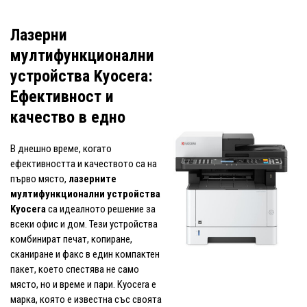
Лазерни
мултифункционални
устройства Kyocera:
Ефективност и
качество в едно
В днешно време, когато
ефективността и качеството са на
първо място,
лазерните
мултифункционални устройства
Kyocera
са идеалното решение за
всеки офис и дом. Тези устройства
комбинират печат, копиране,
сканиране и факс в един компактен
пакет, което спестява не само
място, но и време и пари. Kyocera е
марка, която е известна със своята