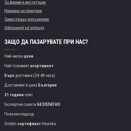
За фирми и институции
Наемане на принтери
Заместващо изпълнение
Odstoupení od smlouvy
ЗАЩО ДА ПАЗАРУВАТЕ ПРИ НАС?
Най-ниска
цени
Най-големият
асортимент
Бърз
доставка (24-48 часа)
Доставяме в цяла
България
21 години
опит
Експертни съвети
БЕЗПЛАТНО
Полезен подход
Golden
сертификат
Heureka