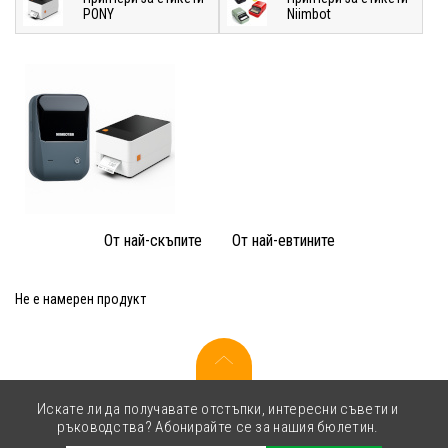
PONY
Niimbot
От най-скъпите
От най-евтините
Не е намерен продукт
Искате ли да получавате отстъпки, интересни съвети и
ръководства? Абонирайте се за нашия бюлетин.