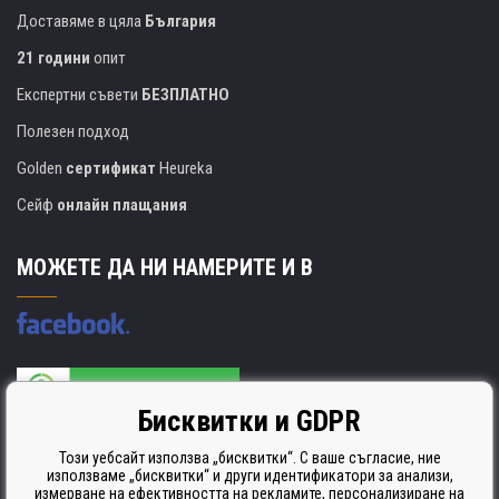
Доставяме в цяла
България
21 години
опит
Експертни съвети
БЕЗПЛАТНО
Полезен подход
Golden
сертификат
Heureka
Сейф
онлайн плащания
МОЖЕТЕ ДА НИ НАМЕРИТЕ И В
Бисквитки и GDPR
Производителят на касети е сертифициран
ISO 9001. ISO 14001 и STMC.
Този уебсайт използва „бисквитки“. С ваше съгласие, ние
използваме „бисквитки“ и други идентификатори за анализи,
измерване на ефективността на рекламите, персонализиране на