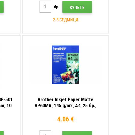
бр.
КУПЕТЕ
2-3 СЕДМИЦИ
GP-501
Brother Inkjet Paper Matte
cm, 10
BP60MA, 145 g/m2, A4, 25 бр.,
хартия
матова, мастиленоструйна, бяла,
фотохартия
4.06 €