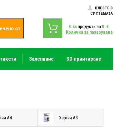
ВЛЕЗТЕ В
СИСТЕМАТА
0
ks
продукти за
0
€
ечено от
Количка за пазаруване
етикети
Залепване
3D принтиране
тии A4
Хартии A3