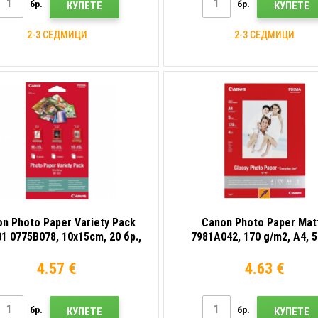
бр.
бр.
КУПЕТЕ
КУПЕТЕ
2-3 СЕДМИЦИ
2-3 СЕДМИЦИ
n Photo Paper Variety Pack
Canon Photo Paper Mat
1 0775B078, 10x15cm, 20 бр.,
7981A042, 170 g/m2, A4, 5
анциран, бял, фотохартия
матова, мастиленоструйна,
фотохартия
4.57 €
4.63 €
бр.
бр.
КУПЕТЕ
КУПЕТЕ