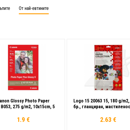
бяла
бяла
ъпите
От най-евтините
anon Glossy Photo Paper
Logo 15 20063 15, 180 g/m2,
1B053, 275 g/m2, 10x15cm, 5
бр., гланциран, мастиленос
 гланциран, бял, фотохартия
бял, фотохартия
1.9 €
2.63 €