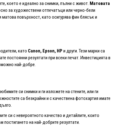
те, което е идеално за снимки, пълни с живот.
Матовата
удесно за художествени отпечатъци или черно-бели
 матова повърхност, като осигурява фин блясък и
водители, като
Canon, Epson, HP
и други. Тези марки са
ате постоянни резултати при всеки печат. Инвестицията в
ъзможно най-добре.
юбимите си снимки и ги изложете на стените, или ги
ожностите са безкрайни и с качествена фотохартия имате
дълго.
ите си с невероятното качество и детайлите, които
м постигането на най-добрите резултати.