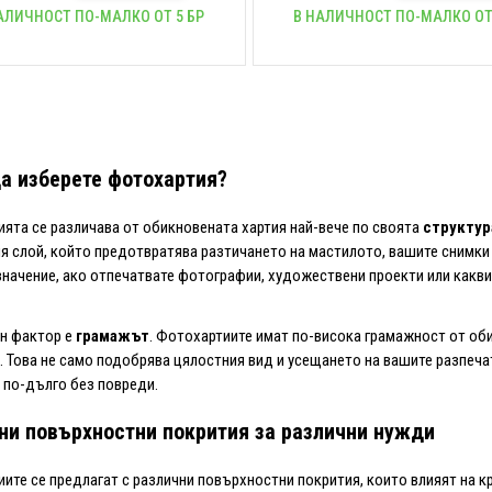
АЛИЧНОСТ ПО-МАЛКО ОТ 5 БР
В НАЛИЧНОСТ ПО-МАЛКО ОТ
а изберете фотохартия?
ята се различава от обикновената хартия най-вече по своята
структур
я слой, който предотвратява разтичането на мастилото, вашите снимки 
начение, ако отпечатвате фотографии, художествени проекти или каквит
н фактор е
грамажът
. Фотохартиите имат по-висока грамажност от обик
. Това не само подобрява цялостния вид и усещането на вашите разпеча
по-дълго без повреди.
ни повърхностни покрития за различни нужди
ите се предлагат с различни повърхностни покрития, които влияят на к