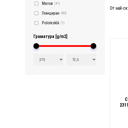
Матов
(41)
От най-ск
Гланциран
(80)
Pololesklá
(1)
Граматура [g/m2]
C
231
бр.,