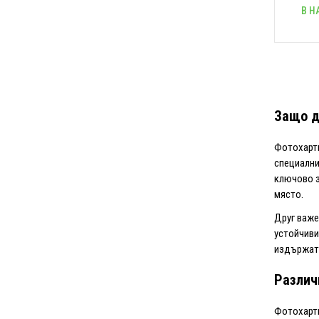
В Н
Защо д
Фотохарти
специални
ключово з
място.
Друг важе
устойчиви
издържат 
Различ
Фотохарти