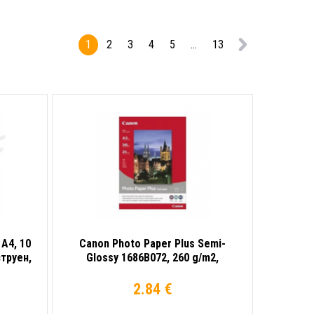
200 g/m2,
A4, 50 бр.,
A4, 100 бр.,
фотохартия
гланциран,
1
2
3
4
5
...
13
мастиленоструен,
бял,
фотохартия
 A4, 10
Canon Photo Paper Plus Semi-
труен,
Glossy 1686B072, 260 g/m2,
10x15cm, 5 бр., сатенен,
полугланцов, бял, фотохартия
2.84 €