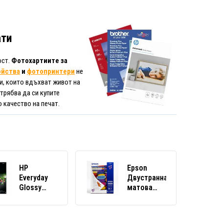
ати
ост.
Фотохартиите за
ойства
и
фотопринтери
не
ли, които вдъхват живот на
трябва да си купите
 качество на печат.
HP
Epson
Everyday
Двустранна
Glossy
матова
Photo
хартия
Paper
C13S041569,
Q2510A,
178 g/m2,