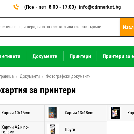
(Пон - пет: 8:00 - 17:00)
info@cdrmarket.bg
Извл
и етикети
Документи
Принтери
Принтери за 
траница
»
Документи
»
Фотографски документи
хартия за принтери
Хартии 10x15cm
Хартии 13x18cm
Хар
Хартии A2 и по-
Други
големи