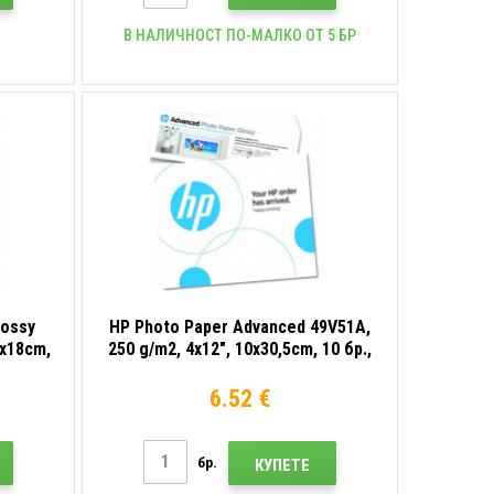
В НАЛИЧНОСТ ПО-МАЛКО ОТ 5 БР
lossy
HP Photo Paper Advanced 49V51A,
3x18cm,
250 g/m2, 4x12", 10x30,5cm, 10 бр.,
,
гланцирана, мастиленоструйна,
бяла, фотохартия
6.52 €
бр.
КУПЕТЕ