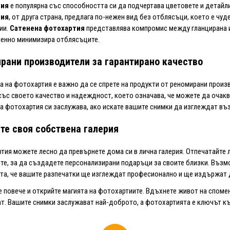
тия
е популярна със способността си да подчертава цветовете и детайли
тия
, от друга страна, предлага по-нежен вид без отблясъци, което е ч
ии.
Сатенена фотохартия
представлява компромис между гланцирана и
енно минимизира отблясъците.
рани производители за гарантирано качество
а на фотохартия е важно да се спрете на продукти от реномирани произ
със своето качество и надеждност, което означава, че можете да очакв
а фотохартия си заслужава, ако искате вашите снимки да изглеждат в
те своя собствена галерия
тия можете лесно да превърнете дома си в лична галерия. Отпечатайте л
те, за да създадете персонализирани подаръци за своите близки. Възм
та, че вашите разпечатки ще изглеждат професионално и ще издържат 
е повече и открийте магията на фотохартиите. Вдъхнете живот на спомен
т. Вашите снимки заслужават най-доброто, а фотохартията е ключът къ