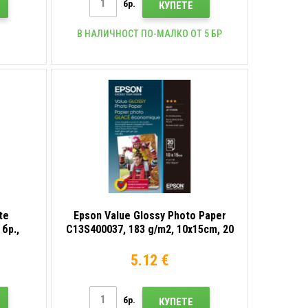
бр.
КУПЕТЕ
В НАЛИЧНОСТ ПО-МАЛКО ОТ 5 БР
te
Epson Value Glossy Photo Paper
 бр.,
C13S400037, 183 g/m2, 10x15cm, 20
 бяла,
бр., гланциран, бял, фотохартия
5.12 €
бр.
КУПЕТЕ