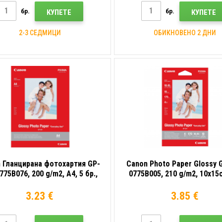
бр.
бр.
КУПЕТЕ
КУПЕТЕ
2-3 СЕДМИЦИ
ОБИКНОВЕНО 2 ДНИ
 Гланцирана фотохартия GP-
Canon Photo Paper Glossy 
775B076, 200 g/m2, A4, 5 бр.,
0775B005, 210 g/m2, 10x15
нцирана, бяла, фотохартия
бр., гланциран, бял, фото
3.23 €
3.85 €