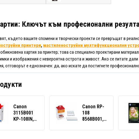
артии: Ключът към професионални резулт
свят, където вашите спомени и творчески проекти се превръщат в реалн
оструйни принтери
,
мастиленоструйни мултифункционални устр
 обикновена хартия за принтер; това са специално проектирани материа
имки и изображения с невероятна острота и живост. Ако се питате дали 
я, отговорът е еднозначен: да, ако искате да постигнете професионално
родукти
Canon
Canon RP-
3115B001
108
KP-108IN,
8568B001,
фотохартия
фотохартия
108 бр.,
108 бр.,
гланцирана,
гланцирана,