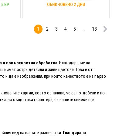
 5 БР
ОБИКНОВЕНО 2 ДНИ
1
2
3
4
5
...
13
а и повърхностна обработка
. Благодарение на
ще имат остри детайли и живи цветове. Това е от
о и да е изображения, при които качеството е на първо
новените хартии, което означава, че са по-дебели и по-
тки, но също така гарантира, че вашите снимки ще
райния вид на вашите разпечатки.
Гланцирана