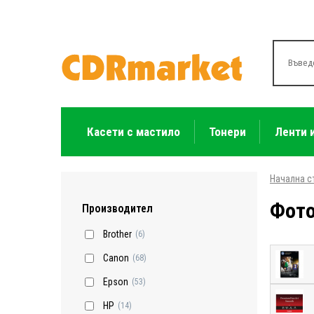
Касети с мастило
Тонери
Ленти 
Начална с
Фото
Производител
Brother
(6)
Canon
(68)
Epson
(53)
HP
(14)