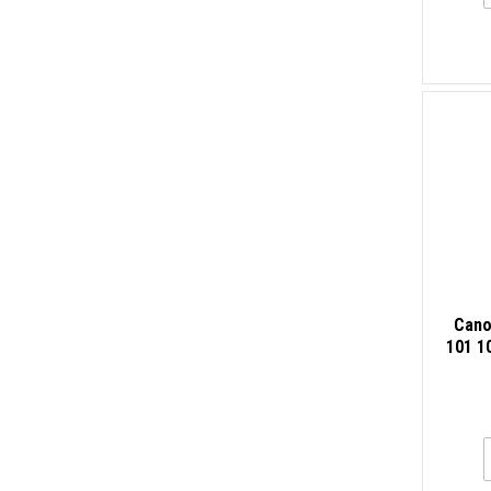
Cano
101 1
сп