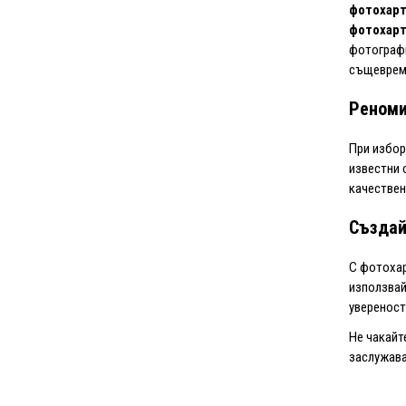
фотохар
фотохар
фотограф
същеврем
Реноми
При избор
известни 
качествен
Създай
С фотохар
използвай
увереност
Не чакайт
заслужава