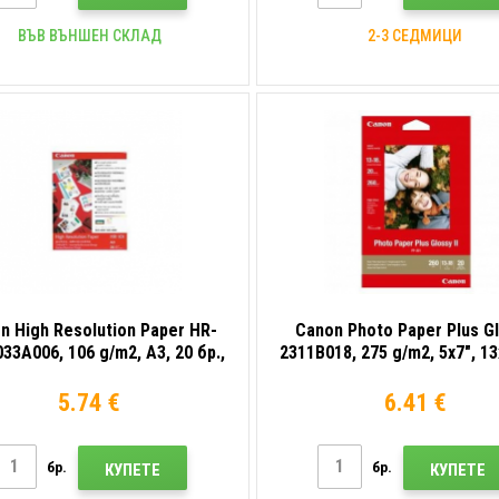
ВЪВ ВЪНШЕН СКЛАД
2-3 СЕДМИЦИ
n High Resolution Paper HR-
Canon Photo Paper Plus G
033A006, 106 g/m2, A3, 20 бр.,
2311B018, 275 g/m2, 5x7", 1
ециално изгладена, бяла,
20 бр., гланциран, бял
фотохартия
фотохартия
5.74 €
6.41 €
бр.
бр.
КУПЕТЕ
КУПЕТЕ