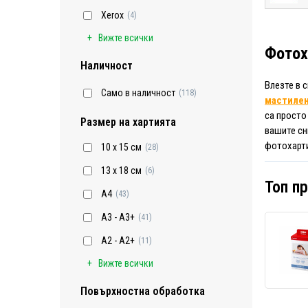
Xerox
(4)
Вижте всички
Фотох
Наличност
Влезте в 
Само в наличност
(118)
мастилен
са просто
Размер на хартията
вашите сн
фотохарти
10 x 15 см
(28)
13 x 18 см
(6)
Топ п
A4
(43)
A3 - A3+
(41)
A2 - A2+
(11)
Вижте всички
Повърхностна обработка