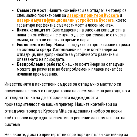
Съвместимост:
Нашите контейнери за отпадъчен тонер са
специално проектирани за
лазерни принтери Kyocera
и
лазерни мултифункционални устройства Kyocera
, което
гарантира перфектна съвместимост и лесен монтаж.
Висок капацитет:
Благодарение на високия капацитет на
нашите контейнери, не е нужно да се притеснявате от честа
смяна, което ви спестява време и пари.
Екологичен избор:
Нашите продукти са проектирани с грижа
за околната среда. Използвайки нашите контейнери за
отпадъци, вие допринасяте за устойчивото развитие и
опазването на природата.
Безпроблемна работа:
С нашите контейнери за отпадъци
можете да разчитате на безпроблемен и плавен печат без
излишни прекъсвания.
Инвестицията в качествени съдове за отпадъчно мастило си
заслужава не само от гледна точка на спестяване на разходи, но и
от гледна точка на дългосрочната надеждност и
производителност на вашия принтер. Нашите контейнери за
отпадъчен тонер за Kyocera Mita са идеалният избор за всеки,
който търси надеждно и ефективно решение за своята печатна
система.
Не чакайте, докато принтерът ви спре поради пълен контейнер за