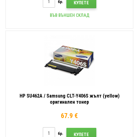
бр.
КУПЕТЕ
ВЪВ ВЪНШЕН СКЛАД
HP SU462A / Samsung CLT-Y406S жълт (yellow)
оригинален тонер
67.9 €
бр.
КУПЕТЕ