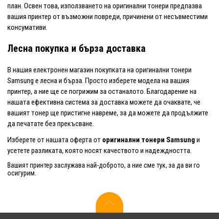
план. Освен това, използването на оригинални тонери предпазва
вашия принтер от възможни повреди, причинени от несъвместими
консумативи.
Лесна покупка и бърза доставка
В нашия електронен магазин покупката на оригинални тонери
Samsung е лесна и бърза. Просто изберете модела на вашия
принтер, а ние ще се погрижим за останалото. Благодарение на
нашата ефективна система за доставка можете да очаквате, че
вашият тонер ще пристигне навреме, за да можете да продължите
да печатате без прекъсване.
Изберете от нашата оферта от
оригинални тонери Samsung
и
усетете разликата, която носят качеството и надеждността.
Вашият принтер заслужава най-доброто, а ние сме тук, за да ви го
осигурим.