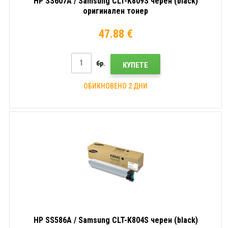
HP SS607A / Samsung CLT-K809S черен (black)
оригинален тонер
47.88 €
бр.
КУПЕТЕ
ОБИКНОВЕНО 2 ДНИ
HP SS586A / Samsung CLT-K804S черен (black)