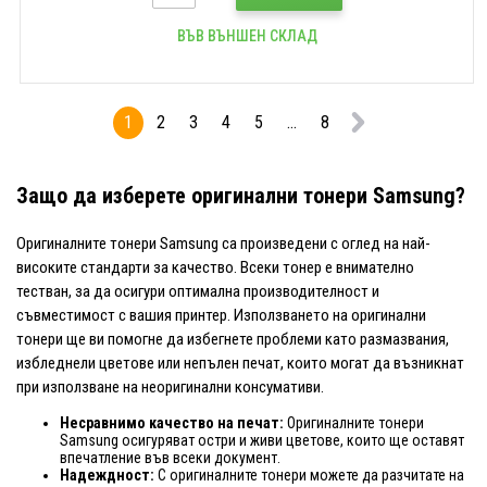
ВЪВ ВЪНШЕН СКЛАД
1
2
3
4
5
...
8
Защо да изберете оригинални тонери Samsung?
Оригиналните тонери Samsung са произведени с оглед на най-
високите стандарти за качество. Всеки тонер е внимателно
тестван, за да осигури оптимална производителност и
съвместимост с вашия принтер. Използването на оригинални
тонери ще ви помогне да избегнете проблеми като размазвания,
избледнели цветове или непълен печат, които могат да възникнат
при използване на неоригинални консумативи.
Несравнимо качество на печат:
Оригиналните тонери
Samsung осигуряват остри и живи цветове, които ще оставят
впечатление във всеки документ.
Надеждност:
С оригиналните тонери можете да разчитате на