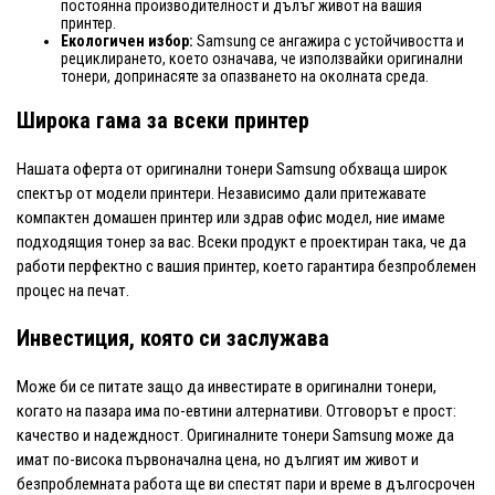
постоянна производителност и дълъг живот на вашия
принтер.
Екологичен избор:
Samsung се ангажира с устойчивостта и
рециклирането, което означава, че използвайки оригинални
тонери, допринасяте за опазването на околната среда.
Широка гама за всеки принтер
Нашата оферта от оригинални тонери Samsung обхваща широк
спектър от модели принтери. Независимо дали притежавате
компактeн домашен принтер или здрав офис модел, ние имаме
подходящия тонер за вас. Всеки продукт е проектиран така, че да
работи перфектно с вашия принтер, което гарантира безпроблемен
процес на печат.
Инвестиция, която си заслужава
Може би се питате защо да инвестирате в оригинални тонери,
когато на пазара има по-евтини алтернативи. Отговорът е прост:
качество и надеждност. Оригиналните тонери Samsung може да
имат по-висока първоначална цена, но дългият им живот и
безпроблемната работа ще ви спестят пари и време в дългосрочен