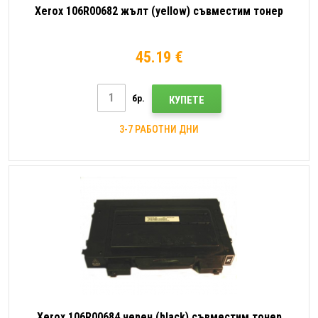
Xerox 106R00682 жълт (yellow) съвместим тонер
45.19 €
бр.
КУПЕТЕ
3-7 РАБОТНИ ДНИ
Xerox 106R00684 черен (black) съвместим тонер