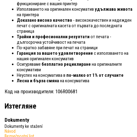
функциониране с вашия принтер
Използването на оригинален консуматив
удължава живота
на принтера
Доказано високо качество
- висококачествен и надежден
печат с оригиналната касета от първата до последната
страница
Трайни и професионални резултати
от печата -
дългосрочна устойчивост на печата
По-кратко забавяне при печат на страници
Гаранция за вашето удовлетворение
с използването на
нашия оригинален консуматив
Осигуряваме
безплатно рециклиране
на оригиналните
консумативи
Неуспех на консуматива в
по-малко от 1% от случаите
Лесна и бърза смяна
на консуматива
Код на производителя: 106R00681
Изтегляне
Dokumenty
Dokumenty ke stažení
Návod
Bezpečnostní list