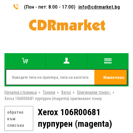
(Пон - пет: 8:00 - 17:00)
info@cdrmarket.bg
Извлечено
Начална страница
»
Тонери
»
Xerox
»
Оригинални тонери
от
»
Xerox 106R00681 пурпурен (magenta) оригинален тонер
Xerox 106R00681
обратно
към
пурпурен (magenta)
списъка