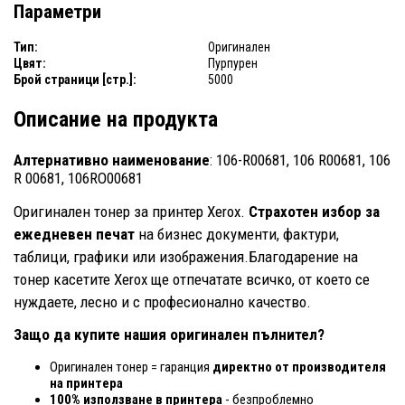
Параметри
Тип:
Оригинален
Цвят:
Пурпурен
Брой страници [стр.]:
5000
Описание на продукта
Алтернативно наименование
: 106-R00681, 106 R00681, 106
R 00681, 106RO00681
Оригинален тонер за принтер Xerox.
Страхотен избор за
ежедневен печат
на бизнес документи, фактури,
таблици, графики или изображения.Благодарение на
тонер касетите Xerox ще отпечатате всичко, от което се
нуждаете, лесно и с професионално качество.
Защо да купите нашия оригинален пълнител?
Оригинален тонер = гаранция
директно от производителя
на принтера
100% използване в принтера
- безпроблемно