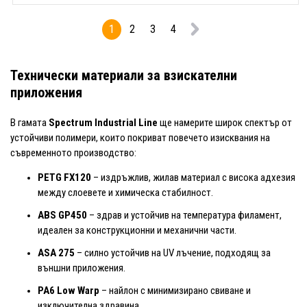
1
2
3
4
Технически материали за взискателни
приложения
В гамата
Spectrum Industrial Line
ще намерите широк спектър от
устойчиви полимери, които покриват повечето изисквания на
съвременното производство:
PETG FX120
– издръжлив, жилав материал с висока адхезия
между слоевете и химическа стабилност.
ABS GP450
– здрав и устойчив на температура филамент,
идеален за конструкционни и механични части.
ASA 275
– силно устойчив на UV лъчение, подходящ за
външни приложения.
PA6 Low Warp
– найлон с минимизирано свиване и
изключителна здравина.