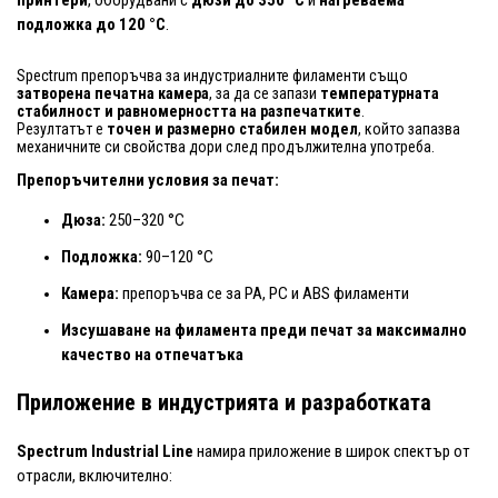
подложка до 120 °C
.
Spectrum препоръчва за индустриалните филаменти също
затворена печатна камера
, за да се запази
температурната
стабилност и равномерността на разпечатките
.
Резултатът е
точен и размерно стабилен модел
, който запазва
механичните си свойства дори след продължителна употреба.
Препоръчителни условия за печат:
Дюза:
250–320 °C
Подложка:
90–120 °C
Камера:
препоръчва се за PA, PC и ABS филаменти
Изсушаване на филамента преди печат за максимално
качество на отпечатъка
Приложение в индустрията и разработката
Spectrum Industrial Line
намира приложение в широк спектър от
отрасли, включително: