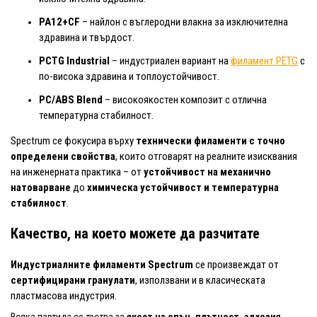
PA12+CF
– найлон с въглеродни влакна за изключителна
здравина и твърдост.
PCTG Industrial
– индустриален вариант на
филамент PETG
с
по-висока здравина и топлоустойчивост.
PC/ABS Blend
– високоякостен композит с отлична
температурна стабилност.
Spectrum се фокусира върху
технически филаменти с точно
определени свойства
, които отговарят на реалните изисквания
на инженерната практика – от
устойчивост на механично
натоварване
до
химическа устойчивост и температурна
стабилност
.
Качество, на което можете да разчитате
Индустриалните филаменти Spectrum
се произвеждат от
сертифицирани гранулати
, използвани и в класическата
пластмасова индустрия.
Всяка партида се тества за
якост на опън, плътност, адхезия