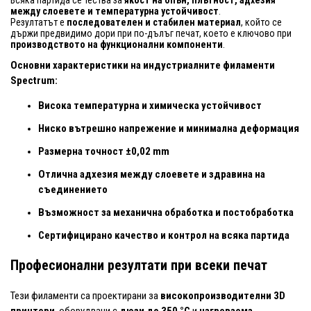
между слоевете и температурна устойчивост
.
Резултатът е
последователен и стабилен материал
, който се
държи предвидимо дори при по-дълъг печат, което е ключово при
производството на функционални компоненти
.
Основни характеристики на индустриалните филаменти
Spectrum:
Висока температурна и химическа устойчивост
Ниско вътрешно напрежение и минимална деформация
Размерна точност ±0,02 mm
Отлична адхезия между слоевете и здравина на
съединението
Възможност за механична обработка и постобработка
Сертифицирано качество и контрол на всяка партида
Професионални резултати при всеки печат
Тези филаменти са проектирани за
високопроизводителни 3D
принтери
, оборудвани с
дюзи до 350 °C
и
нагреваема