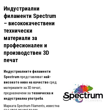
Индустриални
филаменти Spectrum
– висококачествени
технически
материали за
професионален и
производствен 3D
печат
Индустриалните филаменти
Spectrum
представляват
най-
високото ниво на качество
сред
материалите за 3D печат,
предназначени за
техническа и
индустриална употреба
.
Марката Spectrum Filaments, известна
със своя акцент върху