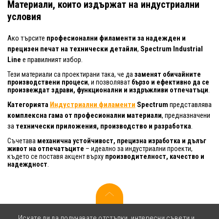
Материали, които издържат на индустриални
условия
Ако търсите
професионални филаменти за надежден и
прецизен печат на технически детайли
,
Spectrum Industrial
Line
е правилният избор.
Тези материали са проектирани така, че да
заменят обичайните
производствени процеси
, и позволяват
бързо и ефективно да се
произвеждат здрави, функционални и издръжливи отпечатъци
.
Категорията
Индустриални филаменти
Spectrum
представлява
комплексна гама от професионални материали
, предназначени
за
технически приложения, производство и разработка
.
Съчетава
механична устойчивост, прецизна изработка и дълъг
живот на отпечатъците
– идеално за индустриални проекти,
където се поставя акцент върху
производителност, качество и
надеждност
.
Искате ли да получавате отстъпки, интересни съвети и