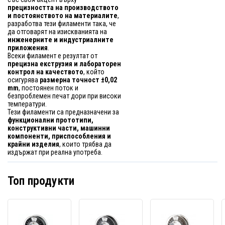
прецизността на производството
и постоянството на материалите
,
разработва тези филаменти така, че
да отговарят на изискванията на
инженерните и индустриалните
приложения
.
Всеки филамент е резултат от
прецизна екструзия и лабораторен
контрол на качеството
, който
осигурява
размерна точност ±0,02
mm
, постоянен поток и
безпроблемен печат дори при високи
температури.
Тези филаменти са предназначени за
функционални прототипи,
конструктивни части, машинни
компоненти, приспособления и
крайни изделия
, които трябва да
издържат при реална употреба.
Топ продукти
Spectrum
Spectrum
Spect