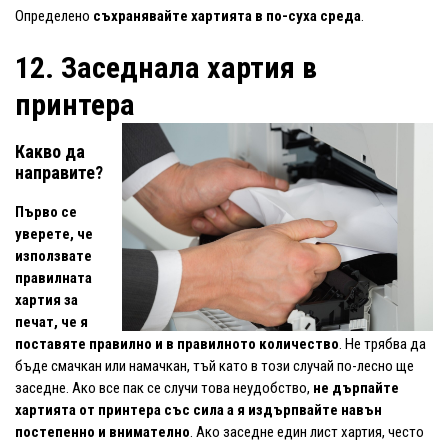
Определено
съхранявайте хартията в по-суха среда
.
12. Заседнала хартия в
принтера
Какво да
направите?
Първо се
уверете, че
използвате
правилната
хартия за
печат, че я
поставяте правилно и в правилното количество
. Не трябва да
бъде смачкан или намачкан, тъй като в този случай по-лесно ще
заседне. Ако все пак се случи това неудобство,
не дърпайте
хартията от принтера със сила
а я издърпвайте навън
постепенно и внимателно
. Ако заседне един лист хартия, често