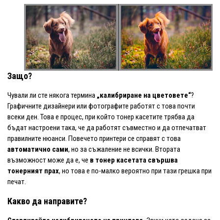
Защо?
Чували ли сте някога термина
„калибриране на цветовете“
?
Графичните дизайнери или фотографите работят с това почти
всеки ден. Това е процес, при който тонер касетите трябва да
бъдат настроени така, че да работят съвместно и да отпечатват
правилните нюанси. Повечето принтери се справят с това
автоматично сами
, но за съжаление не всички. Втората
възможност може да е, че
в тонер касетата свършва
тонерният прах
, но това е по-малко вероятно при тази грешка при
печат.
Какво да направите?