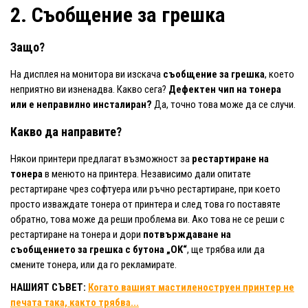
2. Съобщение за грешка
Защо?
На дисплея на монитора ви изскача
съобщение за грешка
, което
неприятно ви изненадва. Какво сега?
Дефектен чип на тонера
или е неправилно инсталиран?
Да, точно това може да се случи.
Какво да направите?
Някои принтери предлагат възможност за
рестартиране на
тонера
в менюто на принтера. Независимо дали опитате
рестартиране чрез софтуера или ръчно рестартиране, при което
просто изваждате тонера от принтера и след това го поставяте
обратно, това може да реши проблема ви. Ако това не се реши с
рестартиране на тонера и дори
потвърждаване на
съобщението за грешка с бутона „OK“
, ще трябва или да
смените тонера, или да го рекламирате.
НАШИЯТ СЪВЕТ:
Когато вашият мастиленоструен принтер не
печата така, както трябва...