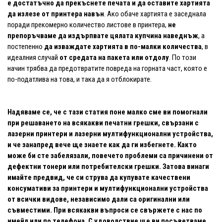
е достатъчно да прекъснете печата и да оставите хартията
да излезе от принтера навън
. Ако обаче хартията е заседнала
поради прекомерно количество листове в принтера,
не
препоръчваме да издърпвате цялата купчина наведнъж
, а
постепенно
да изваждате хартията в по-малки количества
, в
идеалния случай
от средата на пакета или отдолу
. По този
начин трябва да предотвратите повреда на горната част, която е
по-податлива на това, и така да я отблокирате.
Надяваме се, че с тази статия поне малко сме ви помогнали
при решаването на всякакви печатни грешки, свързани с
лазерни принтери и лазерни мултифункционални устройства,
и че занапред вече ще знаете как да ги избегнете. Както
може би сте забелязали, повечето проблеми са причинени от
дефектни тонери или потребителски грешки. Затова винаги
имайте предвид, че си струва да купувате качествени
консумативи за принтери и мултифункционални устройства
от всички видове, независимо дали са оригинални или
съвместими. При всякакви въпроси се свържете с нас по
имейл или по телефона. С удоволствие ще ви посъветваме.