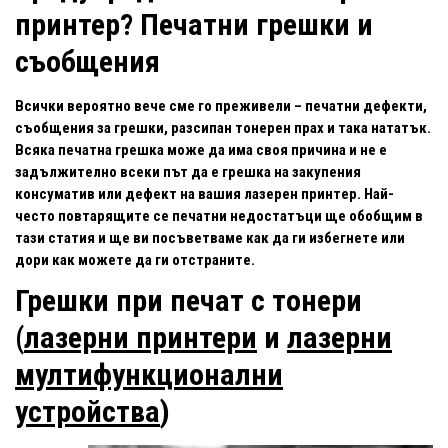
принтер? Печатни грешки и
съобщения
Всички вероятно вече сме го преживели – печатни дефекти,
съобщения за грешки, разсипан тонерен прах и така нататък.
Всяка печатна грешка може да има своя причина и не е
задължително всеки път да е грешка на закупения
консуматив или дефект на вашия лазерен принтер. Най-
често повтарящите се печатни недостатъци ще обобщим в
тази статия и ще ви посъветваме как да ги избегнете или
дори как можете да ги отстраните.
Грешки при печат с тонери
(
лазерни принтери
и
лазерни
мултифункционални
устройства
)