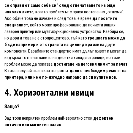
се оправи от само себе си“
след отпечатването на още
няколко листа
, когато проблемът с праха постепенно „отшуми“.
Ако обаче това не изчезне и след това, е време
да посетите
специалист
, който може професионално да почисти вашия
лазерен принтер или мултифункционално устройство. Разбира се,
но дори и това не е стопроцентово, тъй като
грешката може да
бъде например и от страната на цилиндъра
или на други
компоненти. Барабаните стандартно имат дълъг живот и могат да
издържат отпечатването на десетки хиляди страници, но този
проблем може да показва
достигане на неговия лимит за печат
.
В такъв случай възниква въпросът
дали е необходим ремонт на
принтера, или не е по-изгодно направо да си купите нов.
4. Хоризонтални ивици
Защо?
Зад този неприятен проблем най-вероятно стои
дефектен
оптичен или магнитен валяк
.