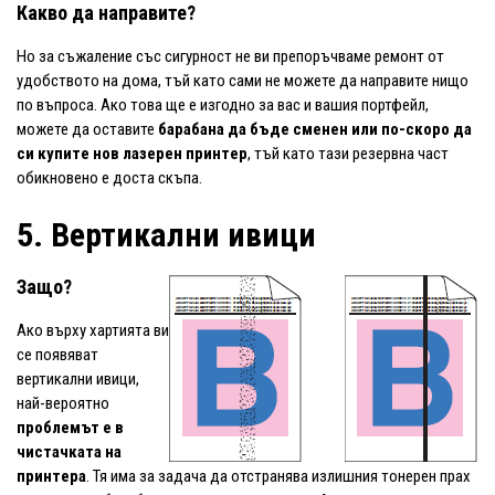
Какво да направите?
Но за съжаление със сигурност не ви препоръчваме ремонт от
удобството на дома, тъй като сами не можете да направите нищо
по въпроса. Ако това ще е изгодно за вас и вашия портфейл,
можете да оставите
барабана да бъде сменен или по-скоро да
си купите нов лазерен принтер
, тъй като тази резервна част
обикновено е доста скъпа.
5. Вертикални ивици
Защо?
Ако върху хартията ви
се появяват
вертикални ивици,
най-вероятно
проблемът е в
чистачката на
принтера
. Тя има за задача да отстранява излишния тонерен прах