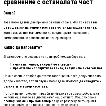
сравнение с останалата част
Защо?
Това може да има две причини от наша страна. Или
тонерът ви
свършва
, или
на тонер касетата е останала защитна лента
,
която има за цел максимално да предотврати нежеланото
самопроизволно разсипване на тонерния прах.
Какво да направите?
Дългосрочното решение на този проблем, разбира се, е:
смяна на тонера, в случай че е свършил
премахване на защитната лента, в случай че е съвсем нов
Но ако спешно трябва да отпечатате още няколко документа с по-
добро качество, в този случай може да ви помогне
да извадите и
разклатите тонер касетата
.
По този начин тонерният прах би трябвало да се смеси добре, така
че поне още малко да „изстискате“ нещо от него. Същото обаче
препоръчваме и при нов тонер
, за да се разпредели тонерният
прах равномерно по цялата площ на тонер касетата.