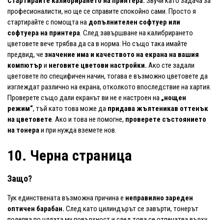
Стартирайте калибрирането на принтера.
Звучи като задача за
професионалисти, но ще се справите спокойно сами. Просто я
стартирайте с помощта на
допълнителен софтуер или
софтуера на принтера
. След завършване на калибрирането
цветовете вече трябва да са в норма. Но също така имайте
предвид, че
значение има и качеството на екрана
на вашия
компютър
и
неговите цветови настройки.
Ако сте задали
цветовете по специфичен начин, тогава е възможно цветовете да
изглеждат различно на екрана, отколкото впоследствие на хартия.
Проверете също дали екранът ви не е настроен на
„нощен
режим“
, тъй като това може да
придава жълтеникав оттенък
на цветовете
. Ако и това не помогне,
проверете състоянието
на тонера
и при нужда вземете нов.
10. Черна страница
Защо?
Тук единствената възможна причина е
неправилно зареден
оптичен барабан.
След като цилиндърът се завърти, тонерът
полепва по цялата му повърхност и след това се отпечатва върху