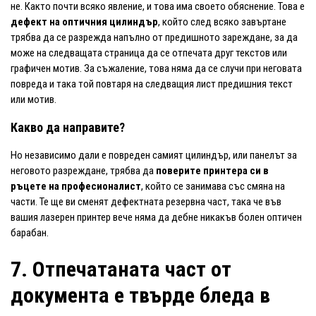
не. Както почти всяко явление, и това има своето обяснение. Това е
дефект на оптичния цилиндър
, който след всяко завъртане
трябва да се разрежда напълно от предишното зареждане, за да
може на следващата страница да се отпечата друг текстов или
графичен мотив. За съжаление, това няма да се случи при неговата
повреда и така той повтаря на следващия лист предишния текст
или мотив.
Какво да направите?
Но независимо дали е повреден самият цилиндър, или панелът за
неговото разреждане, трябва да
поверите принтера си в
ръцете на професионалист
, който се занимава със смяна на
части. Те ще ви сменят дефектната резервна част, така че във
вашия лазерен принтер вече няма да дебне никакъв болен оптичен
барабан.
7. Отпечатаната част от
документа е твърде бледа в