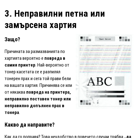
3. Неправилни петна или
замърсена хартия
Защо?
Причината за размазванията по
хартията вероятно е
повреда в
самия принтер
. Най-вероятно от
тонер касетата се е разпилял
тонерен прах и сега той прави бели
на вашата хартия. Причинява се или
от някаква
повреда на принтера,
неправилно поставен тонер или
неправилно допълнен прах в
тонера
.
Какво да направите?
Как да го поправя? Това неудобство в повечето случаи трябва
„да