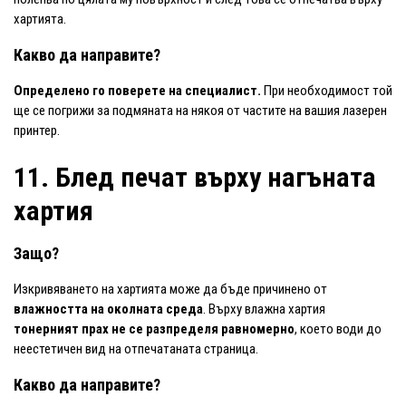
хартията.
Какво да направите?
Определено го поверете на специалист.
При необходимост той
ще се погрижи за подмяната на някоя от частите на вашия лазерен
принтер.
11. Блед печат върху нагъната
хартия
Защо?
Изкривяването на хартията може да бъде причинено от
влажността на околната среда
. Върху влажна хартия
тонерният прах не се разпределя равномерно
, което води до
неестетичен вид на отпечатаната страница.
Какво да направите?