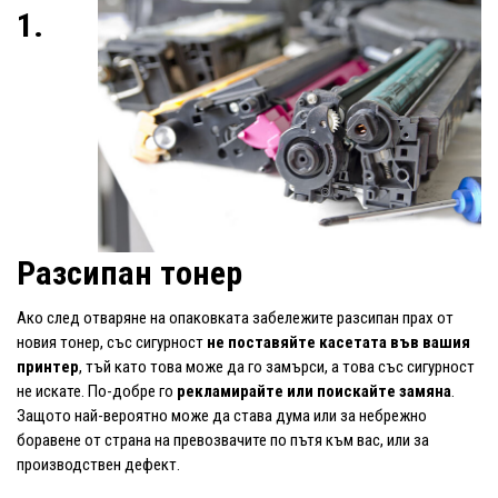
1.
Разсипан тонер
Ако след отваряне на опаковката забележите разсипан прах от
новия тонер, със сигурност
не поставяйте касетата във вашия
принтер
, тъй като това може да го замърси, а това със сигурност
не искате. По-добре го
рекламирайте или поискайте замяна
.
Защото най-вероятно може да става дума или за небрежно
боравене от страна на превозвачите по пътя към вас, или за
производствен дефект.