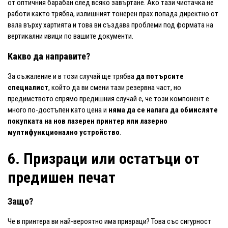
от оптичния барабан след всяко завъртане. Ако тази чистачка не
работи както трябва, излишният тонерен прах попада директно от
вала върху хартията и това ви създава проблеми под формата на
вертикални ивици по вашите документи.
Какво да направите?
За съжаление и в този случай ще трябва
да потърсите
специалист
, който да ви смени тази резервна част, но
предимството спрямо предишния случай е, че този компонент е
много по-достъпен като цена и
няма да се налага да обмисляте
покупката на нов
лазерен принтер или лазерно
мултифункционално устройство
.
6. Призраци или остатъци от
предишен печат
Защо?
Че в принтера ви най-вероятно има призраци? Това със сигурност